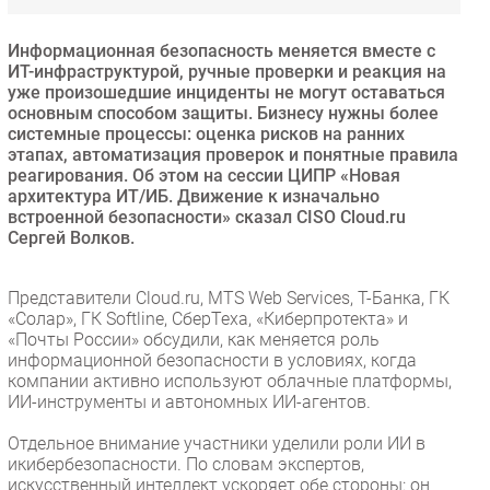
Безопасность
Информационная безопасность меняется вместе с
Инновации
ИТ-инфраструктурой, ручные проверки и реакция на
CIO/Управление ИТ
уже произошедшие инциденты не могут оставаться
основным способом защиты. Бизнесу нужны более
Гаджеты
системные процессы: оценка рисков на ранних
Здоровье
этапах, автоматизация проверок и понятные правила
реагирования. Об этом на сессии ЦИПР «Новая
архитектура ИТ/ИБ. Движение к изначально
РАЗДЕЛЫ
встроенной безопасности» сказал CISO Cloud.ru
Сергей Волков.
Новости
Аналитика
Представители Cloud.ru, MTS Web Services, Т-Банка, ГК
«Солар», ГК Softline, СберТеха, «Киберпротекта» и
Интервью
«Почты России» обсудили, как меняется роль
Мероприятия
информационной безопасности в условиях, когда
компании активно используют облачные платформы,
Проекты
ИИ-инструменты и автономных ИИ-агентов.
IT класс
Тестовый стенд
Отдельное внимание участники уделили роли ИИ в
икибербезопасности. По словам экспертов,
Каталог компаний
искусственный интеллект ускоряет обе стороны: он