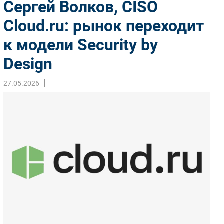
Сергей Волков, CISO
Импорто­замещение
Cloud.ru: рынок переходит
Автоматизация Промышленности
к модели Security by
Интернет
Мобильная связь
Design
Фиксированная связь
Интеграция
27.05.2026
Рынок ПК
Маркетинг
Торговые сети
Оборудование
ПО
Outsourcing
Кадры
Регулирование
Финансы
Web