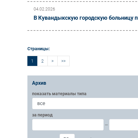
04.02.2026
В Кувандыкскую городскую больницу 
Страницы:
1
2
>
>>
Архив
показать материалы типа
за период
—