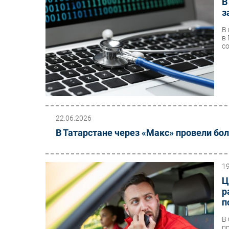
В
з
В
в
с
22.06.2026
В Татарстане через «Макс» провели бо
1
Ц
р
п
В
п