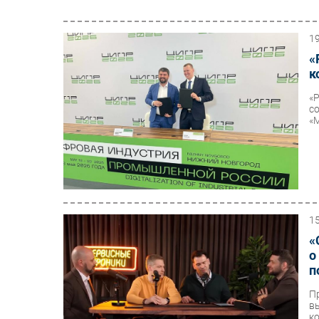
1
«
к
«
с
«
1
«
о
п
П
в
ко