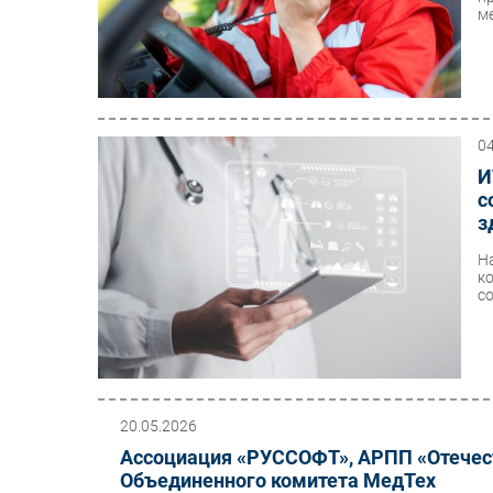
м
0
И
с
з
Н
к
со
20.05.2026
Ассоциация «РУССОФТ», АРПП «Отечест
Объединенного комитета МедТех