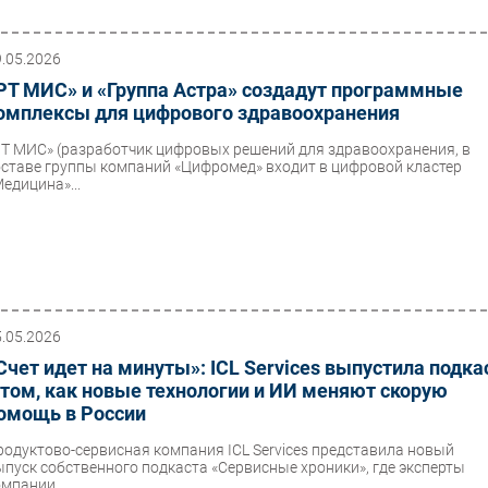
9.05.2026
РТ МИС» и «Группа Астра» создадут программные
омплексы для цифрового здравоохранения
РТ МИС» (разработчик цифровых решений для здравоохранения, в
оставе группы компаний «Цифромед» входит в цифровой кластер
Медицина»...
5.05.2026
Счет идет на минуты»: ICL Services выпустила подка
 том, как новые технологии и ИИ меняют скорую
омощь в России
родуктово-сервисная компания ICL Services представила новый
ыпуск собственного подкаста «Сервисные хроники», где эксперты
мпании...