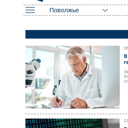
РУБРИКИ
Здоровье
Импорто­замещение
Маркетин
Автоматизация
Торговые
0
Промышленности
В
Оборудов
г
Интернет
ПО
З
Мобильная связь
б
Outsourci
ус
Фиксированная связь
Кадры
Интеграция
Регулиро
Рынок ПК
0