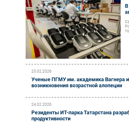
В
а
С
Р
т
25.02.2026
Ученые ПГМУ им. академика Вагнера 
возникновения возрастной алопеции
24.02.2026
Резиденты ИТ-парка Татарстана разра
продуктивности