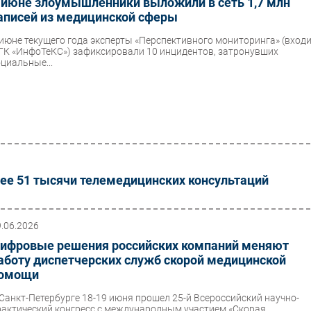
 июне злоумышленники выложили в сеть 1,7 млн
аписей из медицинской сферы
 июне текущего года эксперты «Перспективного мониторинга» (вход
 ГК «ИнфоТеКС») зафиксировали 10 инцидентов, затронувших
оциальные...
лее 51 тысячи телемедицинских консультаций
9.06.2026
ифровые решения российских компаний меняют
аботу диспетчерских служб скорой медицинской
омощи
 Санкт-Петербурге 18-19 июня прошел 25-й Всероссийский научно-
рактический конгресс с международным участием «Скорая