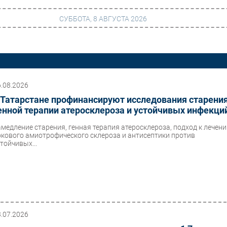
СУББОТА, 8 АВГУСТА 2026
г
Финансы
 сети
Web
6.08.2026
 Татарстане профинансируют исследования старения
ание
Безопасность
енной терапии атеросклероза и устойчивых инфекци
Инновации
амедление старения, генная терапия атеросклероза, подход к лечен
окового амиотрофического склероза и антисептики против
ng
CIO/Управление ИТ
тойчивых...
Гаджеты
вание
Здоровье
3.07.2026