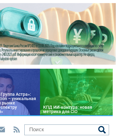
«Группа Астра»:
tion – уникальная
м рынке
 спектру
КПД ИИ-контура: новая
й»
метрика для CIO