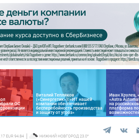
Виталий Тепляков
Иван Хрулев, 
кол
(«Синергетик»): «ИТ нашей
«Astra Automa
ыбрали ОС
компании обеспечивает
на российско
цифровизации
бесперебойность производства
платформа по
и защиту от угроз»
возможносте
.17 EUR 94.84
НИЖНИЙ НОВГОРОД
23.0
°