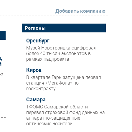
Добавить компанию
РАЗДЕЛЫ
Регионы
Новости
Оренбург
Музей Новотроицка оцифровал
Аналитика
более 40 тысяч экспонатов в
,
рамках нацпроекта
Интервью
й
Мероприятия
Киров
ию
В квартале Гарь запущена первая
Проекты
станция «МегаФона» по
госконтракту
IT класс
Самара
Тестовый стенд
ТФОМС Самарской области
Каталог компаний
перевел страховой фонд данных на
аппаратно-защищенные
оптические носители