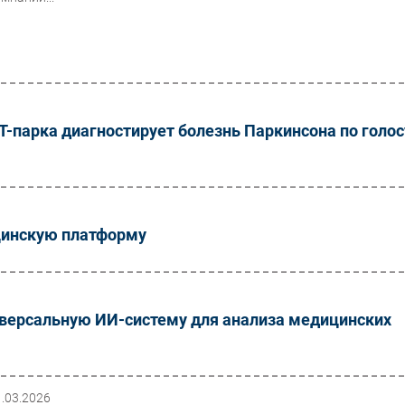
Т-парка диагностирует болезнь Паркинсона по голос
цинскую платформу
иверсальную ИИ-систему для анализа медицинских
1.03.2026