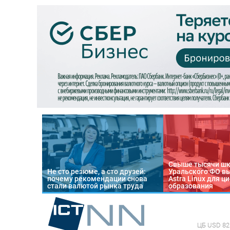
Свыше тысячи ш
Не сто резюме, а сто друзей:
Уральского ФО в
почему рекомендации снова
Astra Linux для 
стали валютой рынка труда
образования
ЦБ
USD 82