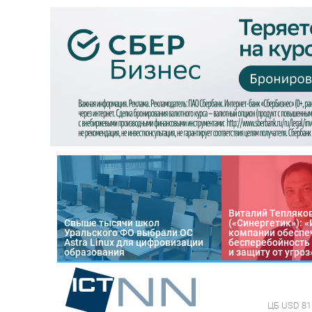
Виталий Тепляко
Свыше тысячи школ
(«Синергетик»): 
Уральского ФО выбрали ОС
компании обеспе
Astra Linux для цифровизации
бесперебойность
образования
и защиту от угроз
ЦБ
USD 81