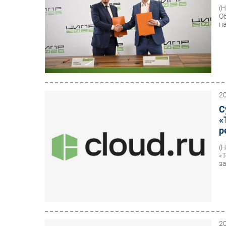
(
О
н
2
С
«
р
(
«
з
2