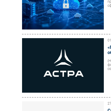
п
сф
0
«
о
(
ф
с
2
С