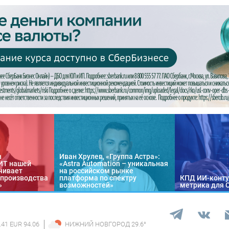
в
Иван Хрулев, «Группа Астра»:
«ИТ нашей
«Astra Automation – уникальная
чивает
на российском рынке
 производства
платформа по спектру
КПД ИИ-конту
»
возможностей»
метрика для 
.41 EUR 94.06
НИЖНИЙ НОВГОРОД
29.6
°