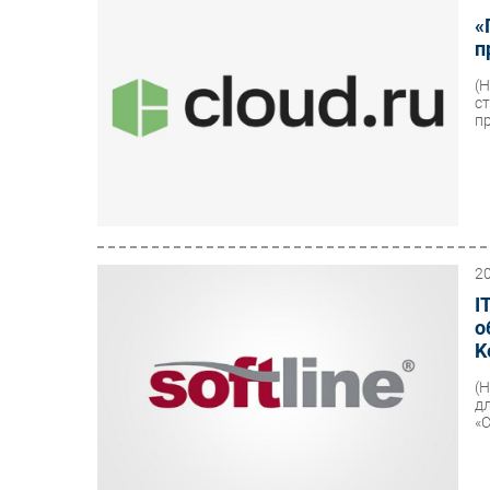
«
п
(
с
п
2
I
о
K
(
д
«С