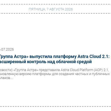
ПЯТНИЦА, 7 АВГУСТА 2026
г
Финансы
 сети
Web
6.07.2026
ание
Безопасность
Группа Астра» выпустила платформу Astra Cloud 2.1:
Инновации
асширенный контроль над облачной средой
ng
CIO/Управление ИТ
Новости)
«Группа Астра» представила Astra Cloud Platform (ACP) 2.1,
бновленную версию платформы для создания частных и публичных
Гаджеты
лаков....
вание
Здоровье