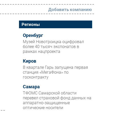
Добавить компанию
РАЗДЕЛЫ
Регионы
Новости
Оренбург
Музей Новотроицка оцифровал
Аналитика
более 40 тысяч экспонатов в
рамках нацпроекта
Интервью
Мероприятия
Киров
В квартале Гарь запущена первая
Проекты
станция «МегаФона» по
госконтракту
IT класс
Самара
Тестовый стенд
ТФОМС Самарской области
Каталог компаний
перевел страховой фонд данных на
аппаратно-защищенные
оптические носители