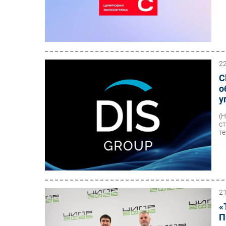
2
C
о
у
(
с
те
2
«
П