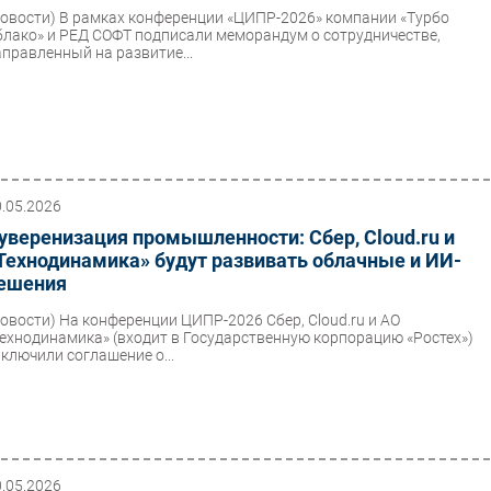
Новости)
В рамках конференции «ЦИПР-2026» компании «Турбо
блако» и РЕД СОФТ подписали меморандум о сотрудничестве,
аправленный на развитие...
0.05.2026
уверенизация промышленности: Сбер, Cloud.ru и
Технодинамика» будут развивать облачные и ИИ-
ешения
Новости)
На конференции ЦИПР-2026 Сбер, Cloud.ru и АО
Технодинамика» (входит в Государственную корпорацию «Ростех»)
аключили соглашение о...
0.05.2026