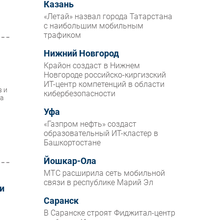
Казань
«Летай» назвал города Татарстана
с наибольшим мобильным
трафиком
Нижний Новгород
Крайон создаст в Нижнем
Новгороде российско-киргизский
ИТ-центр компетенций в области
в и
кибербезопасности
га
Уфа
«Газпром нефть» создаст
образовательный ИТ-кластер в
Башкортостане
Йошкар-Ола
МТС расширила сеть мобильной
связи в республике Марий Эл
 и
Саранск
В Саранске строят Фиджитал-центр