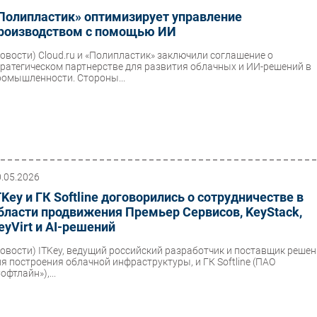
Полипластик» оптимизирует управление
роизводством с помощью ИИ
Новости)
Cloud.ru и «Полипластик» заключили соглашение о
тратегическом партнерстве для развития облачных и ИИ-решений в
ромышленности. Стороны...
0.05.2026
TKey и ГК Softline договорились о сотрудничестве в
бласти продвижения Премьер Сервисов, KeyStack,
eyVirt и AI-решений
Новости)
ITKey, ведущий российский разработчик и поставщик реше
ля построения облачной инфраструктуры, и ГК Softline (ПАО
офтлайн»),...