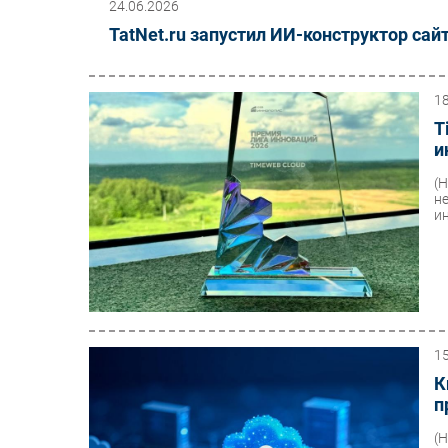
24.06.2026
TatNet.ru запустил ИИ-конструктор сай
1
T
и
(
н
ин
1
К
п
(