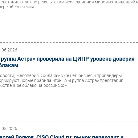
редставил отчёт по результатам исследования мировых тенденций 
ере обеспечения...
1.06.2026
Группа Астра» проверила на ЦИПР уровень доверия
блакам
Новости)
Недоверия к облакам уже нет, бизнес и провайдеры
ормируют новые правила игры. А «Группа Астра» представив
обственное облако на российском...
7.05.2026
ергей Волков, CISO Cloud.ru: рынок переходит к