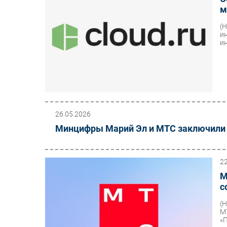
м
(
и
ин
26.05.2026
Минцифры Марий Эл и МТС заключили с
2
М
с
(
М
«