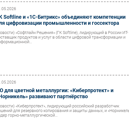
1.05.2026
К Softline и «1С-Битрикс» объединяют компетенции
ля цифровизации промышленности и госсектора
Новости)
«Софтлайн Решения» (ГК Softline), лидирующий в России ИТ-
оставщик продуктов и услуг в области цифровой трансформации и
нформационной...
1.05.2026
О для цветной металлургии: «Киберпротект» и
Норникель» развивают партнёрство
Новости)
«Киберпротект», лидирующий российский разработчик
ешений для резервного копирования и защиты данных, и «Норникель
идер горно-металлургической...