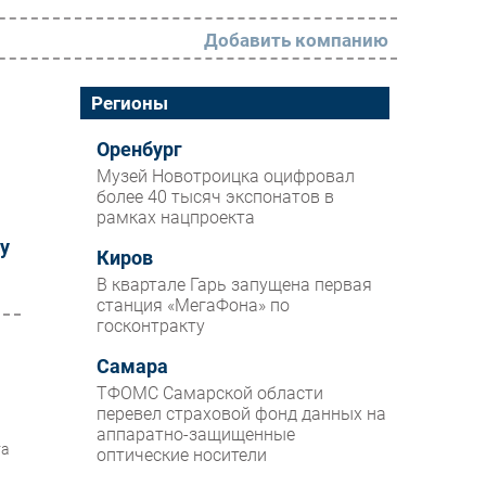
Добавить компанию
РАЗДЕЛЫ
Регионы
Новости
Оренбург
Музей Новотроицка оцифровал
Аналитика
более 40 тысяч экспонатов в
рамках нацпроекта
Интервью
у
Мероприятия
Киров
В квартале Гарь запущена первая
Проекты
станция «МегаФона» по
госконтракту
IT класс
Самара
Тестовый стенд
ТФОМС Самарской области
Каталог компаний
перевел страховой фонд данных на
й
аппаратно-защищенные
та
оптические носители