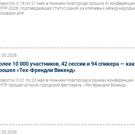
Новости)
С 18 по 21 мая в Нижнем Новгороде прошла XI конференци
ИПР-2026, подтвердившая статус одной из ключевых международн
лощадок для...
7.05.2026
олее 10 000 участников, 42 сессии и 94 спикера — как
рошел «Тех-Френдли Викенд»
Новости)
С 21 по 23 мая в Нижнем Новгороде в рамках конференции
ИПР прошел второй городской фестиваль «Тех-Френдли Викенд».
7.05.2026