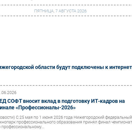
ПЯТНИЦА, 7 АВГУСТА 2026
г
Финансы
 сети
Web
ание
Безопасность
ижегородской области будут подключены к интернет
Инновации
ng
CIO/Управление ИТ
Гаджеты
1.06.2026
ЕД СОФТ вносит вклад в подготовку ИТ‑кадров на
вание
Здоровье
инале «Профессионалы-2026»
Новости)
С 25 мая по 1 июня 2026 года Нижегородский федеральны
ехнопарк профессионального образования принял финал чемпиона
о профессиональному...