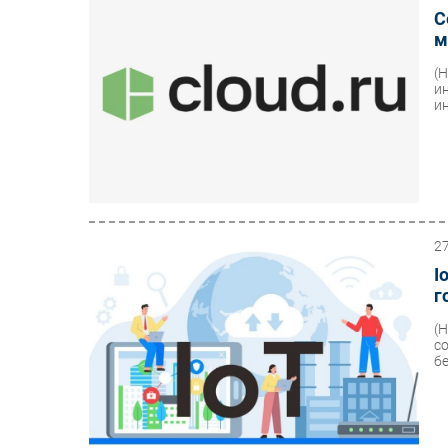
С
м
(
и
ин
2
I
г
(
с
б