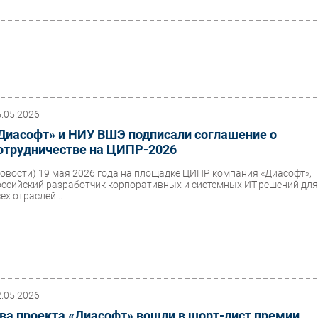
5.05.2026
Диасофт» и НИУ ВШЭ подписали соглашение о
отрудничестве на ЦИПР-2026
Новости)
19 мая 2026 года на площадке ЦИПР компания «Диасофт»,
оссийский разработчик корпоративных и системных ИТ-решений дл
ех отраслей...
2.05.2026
ва проекта «Диасофт» вошли в шорт-лист премии