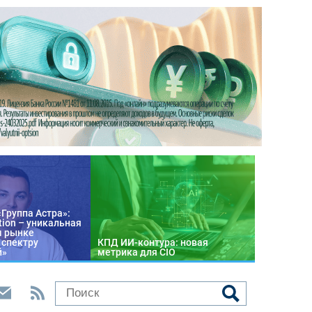
«Группа Астра»:
tion – уникальная
м рынке
 спектру
КПД ИИ-контура: новая
й»
метрика для CIO