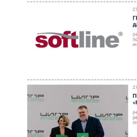
2
Г
д
(
п
и
2
П
«
(
р
л