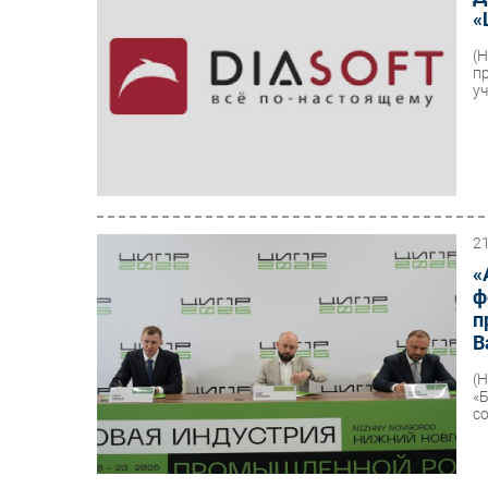
«
(
п
уч
2
«
ф
п
B
(
«
с