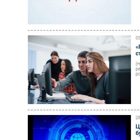
0
«
с
(
р
ро
2
Ц
б