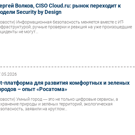
ергей Волков, CISO Cloud.ru: рынок переходит к
одели Security by Design
Новости)
Информационная безопасность меняется вместе с ИТ-
нфраструктурой, ручные проверки и реакция на уже произошедшие
циденты не могут...
7.05.2026
ot-платформа для развития комфортных и зеленых
ородов – опыт «Росатома»
Новости)
Умный город ― это не только цифровые сервисы, а
охранение природы и зелёных территорий, экологическая
езопасность, заявили на круглом...