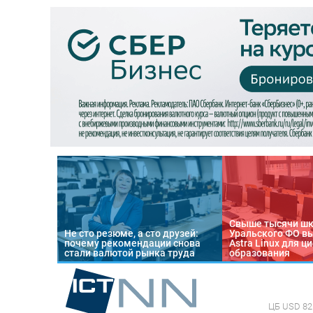
Свыше тысячи ш
Не сто резюме, а сто друзей:
Уральского ФО в
почему рекомендации снова
Astra Linux для 
стали валютой рынка труда
образования
ЦБ
USD 82