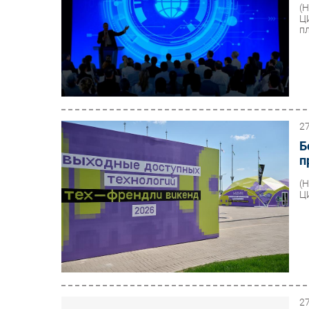
(
Ц
п
2
Б
п
(
Ц
2