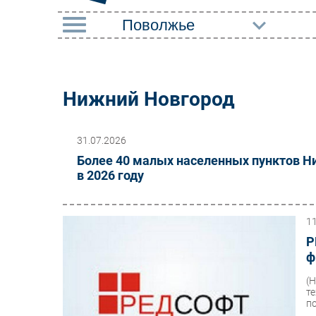
РУБРИКИ
Импорто­замещение
Маркетин
Нижний Новгород
Автоматизация
Торговые
Промышленности
31.07.2026
Оборудов
Интернет
Более 40 малых населенных пунктов Н
ПО
в 2026 году
Мобильная связь
Outsourci
Фиксированная связь
Кадры
1
Интеграция
Р
Регулиро
Рынок ПК
ф
(
т
п