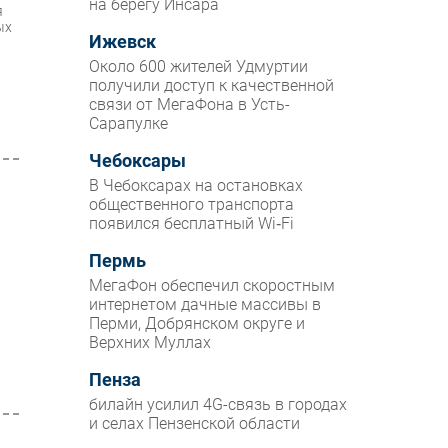
на берегу Инсара
я
ых
Ижевск
Около 600 жителей Удмуртии
получили доступ к качественной
связи от МегаФона в Усть-
Сарапулке
Чебоксары
В Чебоксарах на остановках
общественного транспорта
появился бесплатный Wi‑Fi
Пермь
МегаФон обеспечил скоростным
интернетом дачные массивы в
Перми, Добрянском округе и
Верхних Муллах
Пенза
билайн усилил 4G-связь в городах
и селах Пензенской области