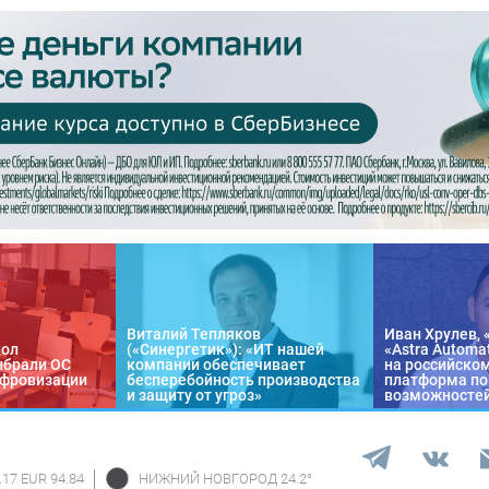
Виталий Тепляков
Иван Хрулев, 
кол
(«Синергетик»): «ИТ нашей
«Astra Automa
ыбрали ОС
компании обеспечивает
на российско
цифровизации
бесперебойность производства
платформа по
и защиту от угроз»
возможносте
.17 EUR 94.84
НИЖНИЙ НОВГОРОД
24.2
°