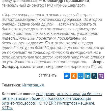
среду для бизнеса
», —
Александр Герасименко
,
генеральный директор ПАО «КуйбышевАзот».
«
Первая очередь проекта решила задачу быстрого
импортозамещения критических процессов. Во второй
очереди задача была другой — автоматизировать те
блоки, которые до этого оставались за периметром
единой системы, такие как казначейство, управление
инвестиционными проектами, промышленную
безопасность и другие. По итогам второй очереди
единый контур на базе 1С достроен до состояния, когда
он покрывает не только критический функционал, но и
вспомогательные процессы, которые напрямую влияют
на устойчивость непрерывного производства
», —
Игорь
Зельдец
, заместитель генерального директора К2Тех.
ОТПРАВИТЬ:
Тематики:
Интеграция
Ключевые слова:
внедрение
,
автоматизация бизнеса
,
автоматизация бизнес процессов
,
оптимизация
бизнес-процессов
,
1С
,
1C ERP
,
Импорто­замещение
,
К2Тех