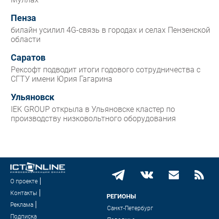
Пенза
билайн усилил 4G-связь в городах и селах Пензенской
области
Саратов
Рексофт подводит итоги годового сотрудничества с
СГТУ имени Юрия Гагарина
Ульяновск
IEK GROUP открыла в Ульяновске кластер по
производству низковольтного оборудования
О проекте
Контакты
РЕГИОНЫ
Реклама
Санкт-Петербург
Подписка