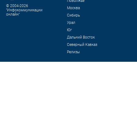
Поволжье
© 2004-2026
Москва
"Инфокоммуникации
онлайн"
Сибирь
Урал
Юг
Дальний Восток
Северный Кавказ
Релизы