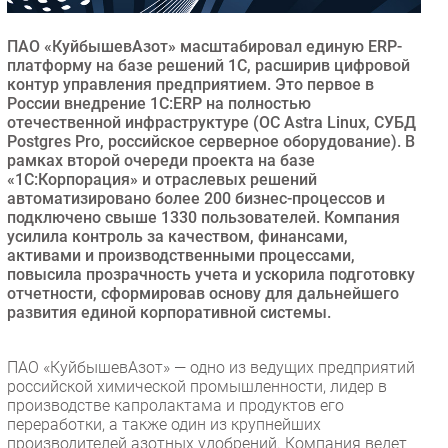
Безопасность
ПАО «КуйбышевАзот» масштабировал единую ERP-
Инновации
платформу на базе решений 1С, расширив цифровой
CIO/Управление ИТ
контур управления предприятием. Это первое в
России внедрение 1С:ERP на полностью
Гаджеты
отечественной инфраструктуре (ОС Astra Linux, СУБД
Здоровье
Postgres Pro, российское серверное оборудование). В
рамках второй очереди проекта на базе
«1С:Корпорация» и отраслевых решений
РАЗДЕЛЫ
автоматизировано более 200 бизнес-процессов и
подключено свыше 1330 пользователей. Компания
усилила контроль за качеством, финансами,
Новости
активами и производственными процессами,
Аналитика
повысила прозрачность учета и ускорила подготовку
Интервью
отчетности, сформировав основу для дальнейшего
развития единой корпоративной системы.
Мероприятия
Проекты
ПАО «КуйбышевАзот» — одно из ведущих предприятий
IT класс
российской химической промышленности, лидер в
Тестовый стенд
производстве капролактама и продуктов его
переработки, а также один из крупнейших
Каталог компаний
производителей азотных удобрений. Компания ведет