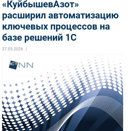
«КуйбышевАзот»
Импорто­замещение
расширил автоматизацию
Автоматизация Промышленности
ключевых процессов на
Интернет
Мобильная связь
базе решений 1С
Фиксированная связь
Интеграция
27.05.2026
Рынок ПК
Маркетинг
Торговые сети
Оборудование
ПО
Outsourcing
Кадры
Регулирование
Финансы
Web