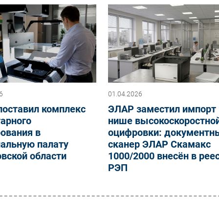
6
01.04.2026
поставил комплекс
ЭЛАР заместил импорт 
тарного
нише высокоскоростно
ования в
оцифровки: документн
иальную палату
сканер ЭЛАР Скамакс
вской области
1000/2000 внесён в рее
РЭП