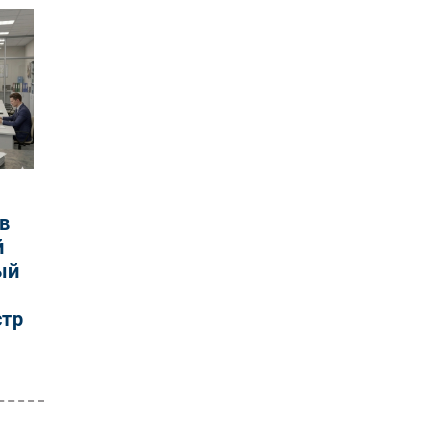
в
й
ый
стр