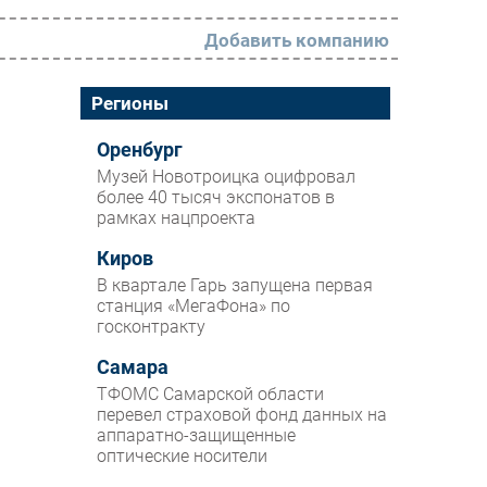
Добавить компанию
РАЗДЕЛЫ
Регионы
Новости
Оренбург
Музей Новотроицка оцифровал
Аналитика
более 40 тысяч экспонатов в
рамках нацпроекта
Интервью
Мероприятия
Киров
В квартале Гарь запущена первая
Проекты
станция «МегаФона» по
госконтракту
IT класс
Самара
Тестовый стенд
ТФОМС Самарской области
Каталог компаний
перевел страховой фонд данных на
аппаратно-защищенные
оптические носители