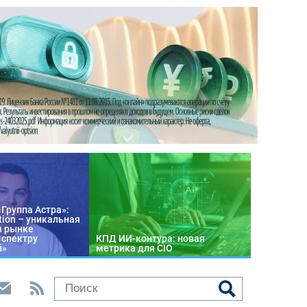
«Группа Астра»:
tion – уникальная
м рынке
 спектру
КПД ИИ-контура: новая
й»
метрика для CIO