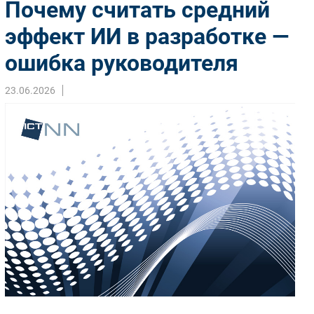
Почему считать средний
Импорто­замещение
эффект ИИ в разработке —
Автоматизация Промышленности
ошибка руководителя
Интернет
Мобильная связь
23.06.2026
Фиксированная связь
Интеграция
Рынок ПК
Маркетинг
Торговые сети
Оборудование
ПО
Outsourcing
Кадры
Регулирование
Финансы
Web