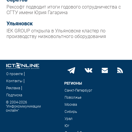
Рексофт подводит итоги годового сотрудничества с
СГТУ имени Юрия Гагарина
Ульяновск
IEK GROUP открыла в Ульяновске кластер по
производству низковольтного оборудования
О проекте
Контакты
РЕГИОНЫ
Реклама
Санкт-Петербург
Подписка
Поволжье
© 2004-2026
Москва
"Инфокоммуникации
онлайн"
Сибирь
Урал
Юг