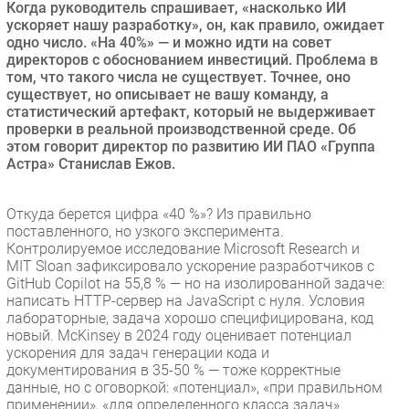
Когда руководитель спрашивает, «насколько ИИ
Безопасность
ускоряет нашу разработку», он, как правило, ожидает
одно число. «На 40%» — и можно идти на совет
Инновации
директоров с обоснованием инвестиций. Проблема в
CIO/Управление ИТ
том, что такого числа не существует. Точнее, оно
существует, но описывает не вашу команду, а
Гаджеты
статистический артефакт, который не выдерживает
Здоровье
проверки в реальной производственной среде. Об
этом говорит директор по развитию ИИ ПАО «Группа
Астра» Станислав Ежов.
РАЗДЕЛЫ
Откуда берется цифра «40 %»? Из правильно
Новости
поставленного, но узкого эксперимента.
Аналитика
Контролируемое исследование Microsoft Research и
MIT Sloan зафиксировало ускорение разработчиков с
Интервью
GitHub Copilot на 55,8 % — но на изолированной задаче:
Мероприятия
написать HTTP-сервер на JavaScript с нуля. Условия
лабораторные, задача хорошо специфицирована, код
Проекты
новый. McKinsey в 2024 году оценивает потенциал
IT класс
ускорения для задач генерации кода и
Тестовый стенд
документирования в 35-50 % — тоже корректные
данные, но с оговоркой: «потенциал», «при правильном
Каталог компаний
применении», «для определенного класса задач».