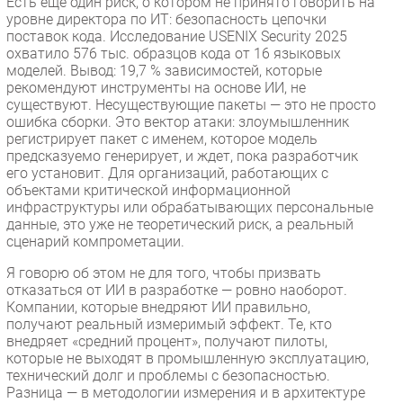
Есть еще один риск, о котором не принято говорить на
уровне директора по ИТ: безопасность цепочки
поставок кода. Исследование USENIX Security 2025
охватило 576 тыс. образцов кода от 16 языковых
моделей. Вывод: 19,7 % зависимостей, которые
рекомендуют инструменты на основе ИИ, не
существуют. Несуществующие пакеты — это не просто
ошибка сборки. Это вектор атаки: злоумышленник
регистрирует пакет с именем, которое модель
предсказуемо генерирует, и ждет, пока разработчик
его установит. Для организаций, работающих с
объектами критической информационной
инфраструктуры или обрабатывающих персональные
данные, это уже не теоретический риск, а реальный
сценарий компрометации.
Я говорю об этом не для того, чтобы призвать
отказаться от ИИ в разработке — ровно наоборот.
Компании, которые внедряют ИИ правильно,
получают реальный измеримый эффект. Те, кто
внедряет «средний процент», получают пилоты,
которые не выходят в промышленную эксплуатацию,
технический долг и проблемы с безопасностью.
Разница — в методологии измерения и в архитектуре