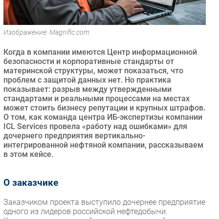
Безопасность
Инновации
Изображение: Magnific.com
CIO/Управление ИТ
Когда в компании имеются Центр информационной
Гаджеты
безопасности и корпоративные стандарты от
Здоровье
материнской структуры, может показаться, что
проблем с защитой данных нет. Но практика
показывает: разрыв между утвержденными
РАЗДЕЛЫ
стандартами и реальными процессами на местах
может стоить бизнесу репутации и крупных штрафов.
Новости
О том, как команда центра ИБ-экспертизы компании
ICL Services провела «работу над ошибками» для
Аналитика
дочернего предприятия вертикально-
Интервью
интегрированной нефтяной компании, рассказываем
в этом кейсе.
Мероприятия
Проекты
О заказчике
IT класс
Тестовый стенд
Заказчиком проекта выступило дочернее предприятие
Каталог компаний
одного из лидеров российской нефтедобычи.