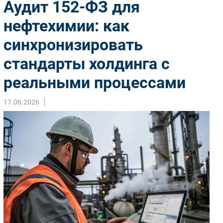
Аудит 152-ФЗ для
Импорто­замещение
нефтехимии: как
Автоматизация Промышленности
синхронизировать
Интернет
Мобильная связь
стандарты холдинга с
Фиксированная связь
реальными процессами
Интеграция
Рынок ПК
17.06.2026
Маркетинг
Торговые сети
Оборудование
ПО
Outsourcing
Кадры
Регулирование
Финансы
Web