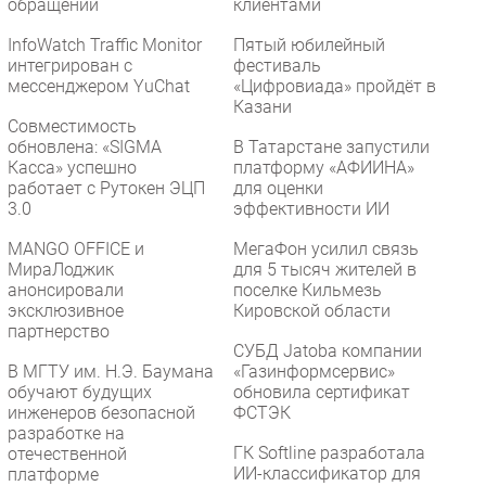
обращений
клиентами
InfoWatch Traffic Monitor
Пятый юбилейный
интегрирован с
фестиваль
мессенджером YuChat
«Цифровиада» пройдёт в
Казани
Совместимость
обновлена: «SIGMA
В Татарстане запустили
Касса» успешно
платформу «АФИИНА»
работает с Рутокен ЭЦП
для оценки
3.0
эффективности ИИ
MANGO OFFICE и
МегаФон усилил связь
МираЛоджик
для 5 тысяч жителей в
анонсировали
поселке Кильмезь
эксклюзивное
Кировской области
партнерство
СУБД Jatoba компании
В МГТУ им. Н.Э. Баумана
«Газинформсервис»
обучают будущих
обновила сертификат
инженеров безопасной
ФСТЭК
разработке на
ГК Softline разработала
отечественной
ИИ-классификатор для
платформе