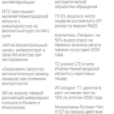
автоматической
контейнеризации
обработки обращений
МТС приглашает
ГК ICL вошла в число
жителей Нижегородской
лидеров российского ИТ-
области с
рынка по версии RAEX
инвалидностью на
бесплатный курс по ИИ с
Аналитика «Телфин»: на
нуля
52% вырос спрос на
сервисы анализа речи в
«ИИ не бесконтрольный
первом полугодии 2026
хакер»: киберэксперт о
года
сбое ИИ-агентов при
тестировании
Т2 усилил LTE в селе
Ичалки Нижегородской
«Скорозвон» запустил
области у карстовых
автоматическую замену
пещер
номеров при снижении
контактности
ИТ-холдинг Т1 целится в
рост не менее чем на
ИИ на экране: первый
10% по итогам 2026 года
российский киберсериал
снимали в Казани и
Микросхема Рутокен Чип
Иннополисе
3127 со сроком действия