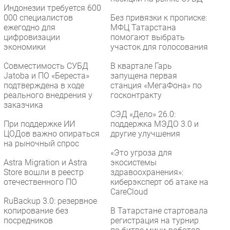
Индонезии требуется 600
000 специалистов
Без привязки к прописке:
ежегодно для
МФЦ Татарстана
цифровизации
помогают выбрать
экономики
участок для голосования
Совместимость СУБД
В квартале Гарь
Jatoba и ПО «Береста»
запущена первая
подтверждена в ходе
станция «МегаФона» по
реального внедрения у
госконтракту
заказчика
СЭД «Дело» 26.0:
При поддержке ИИ
поддержка МЭДО 3.0 и
ЦОДов важно опираться
другие улучшения
на рыночный спрос
«Это угроза для
Astra Migration и Astra
экосистемы
Store вошли в реестр
здравоохранения»:
отечественного ПО
киберэксперт об атаке на
CareCloud
RuBackup 3.0: резервное
копирование без
В Татарстане стартовала
посредников
регистрация на турнир