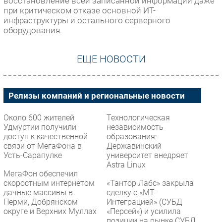
восстановление всей записанной информации даже
при критическом отказе основной ИТ-
инфраструктуры и остального серверного
оборудования.
ЕЩЕ НОВОСТИ
Релизы компаний и региональные новости
Около 600 жителей
Технологическая
Удмуртии получили
независимость
доступ к качественной
образования:
связи от МегаФона в
Державинский
Усть-Сарапулке
университет внедряет
Astra Linux
МегаФон обеспечил
скоростным интернетом
«Тантор Лабс» закрыла
дачные массивы в
сделку с «МТ-
Перми, Добрянском
Интеграцией» (СУБД
округе и Верхних Муллах
«Персей») и усилила
позиции на рынке СУБД