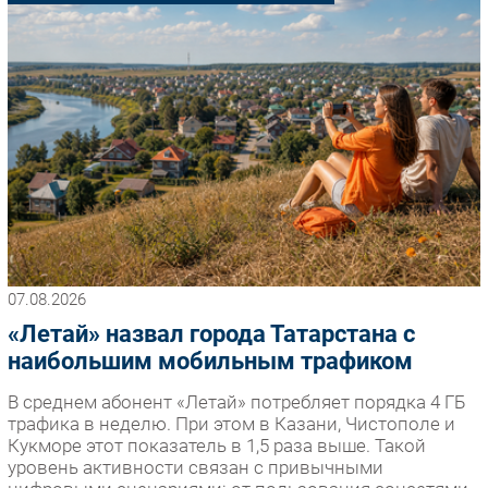
Импорто­замещение
Автоматизация Промышленности
Интернет
Мобильная связь
Фиксированная связь
Интеграция
Рынок ПК
Маркетинг
Торговые сети
07.08.2026
Оборудование
«Летай» назвал города Татарстана с
ПО
наибольшим мобильным трафиком
Outsourcing
Кадры
В среднем абонент «Летай» потребляет порядка 4 ГБ
трафика в неделю. При этом в Казани, Чистополе и
Регулирование
Кукморе этот показатель в 1,5 раза выше. Такой
Финансы
уровень активности связан с привычными
Web