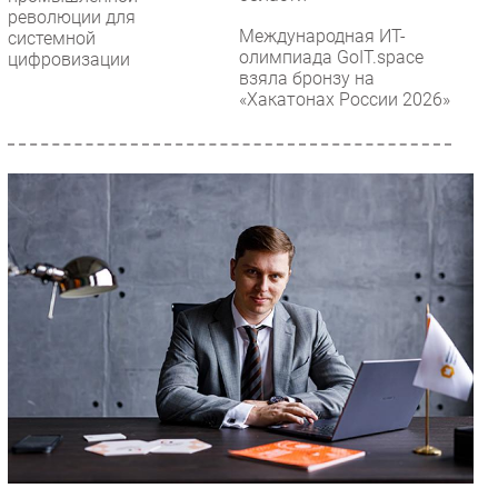
революции для
Международная ИТ-
системной
олимпиада GoIT.space
цифровизации
взяла бронзу на
«Хакатонах России 2026»