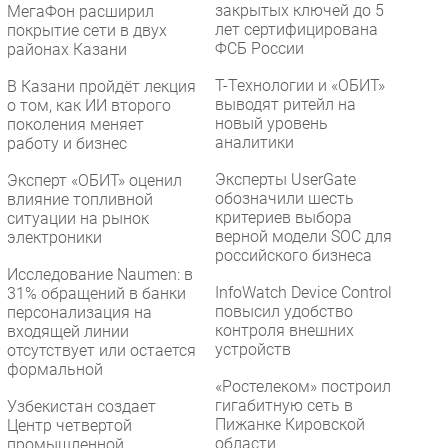
закрытых ключей до 5
МегаФон расширил
лет сертифицирована
покрытие сети в двух
ФСБ России
районах Казани
Т-Технологии и «ОБИТ»
В Казани пройдёт лекция
выводят ритейл на
о том, как ИИ второго
новый уровень
поколения меняет
аналитики
работу и бизнес
Эксперты UserGate
Эксперт «ОБИТ» оценил
обозначили шесть
влияние топливной
критериев выбора
ситуации на рынок
верной модели SOC для
электроники
российского бизнеса
Исследование Naumen: в
InfoWatch Device Control
31% обращений в банки
повысил удобство
персонализация на
контроля внешних
входящей линии
устройств
отсутствует или остается
формальной
«Ростелеком» построил
гигабитную сеть в
Узбекистан создает
Пижанке Кировской
Центр четвертой
области
промышленной