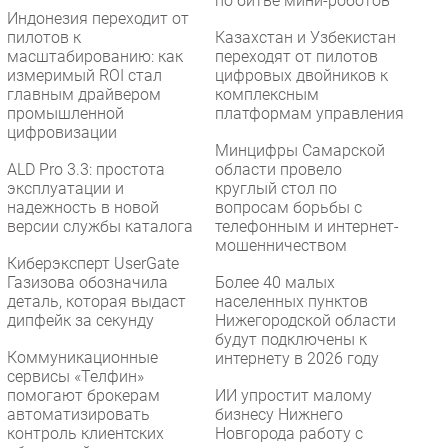
по битве мини-роботов
Индонезия переходит от
пилотов к
Казахстан и Узбекистан
масштабированию: как
переходят от пилотов
измеримый ROI стал
цифровых двойников к
главным драйвером
комплексным
промышленной
платформам управления
цифровизации
Минцифры Самарской
ALD Pro 3.3: простота
области провело
эксплуатации и
круглый стол по
надежность в новой
вопросам борьбы с
версии службы каталога
телефонным и интернет-
мошенничеством
Киберэксперт UserGate
Газизова обозначила
Более 40 малых
деталь, которая выдаст
населенных пунктов
дипфейк за секунду
Нижегородской области
будут подключены к
Коммуникационные
интернету в 2026 году
сервисы «Телфин»
помогают брокерам
ИИ упростит малому
автоматизировать
бизнесу Нижнего
контроль клиентских
Новгорода работу с