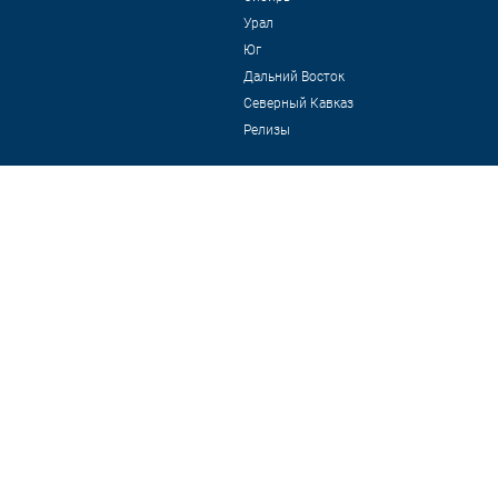
Урал
Юг
Дальний Восток
Северный Кавказ
Релизы