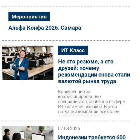
Безопасность
Мероприятия
Инновации
CIO/Управление ИТ
Альфа Конфа 2026. Самара
Гаджеты
Здоровье
ИТ Класс
РАЗДЕЛЫ
Не сто резюме, а сто
друзей: почему
Новости
рекомендации снова стали
валютой рынка труда
Аналитика
Интервью
Конкуренция за
квалифицированных
Мероприятия
специалистов, особенно в сфере
ИТ, остается высокой. В этой
Проекты
ситуации компании всё более
активно используют...
IT класс
Тестовый стенд
07.08.2026
Каталог компаний
Индонезии требуется 600