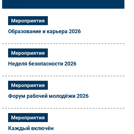
Кадры
Импорто­замещение
Автоматизация Промышленности
Мероприятия
Интернет
Образование и карьера 2026
Мобильная связь
Фиксированная связь
Интеграция
Мероприятия
Рынок ПК
Неделя безопасности 2026
Маркетинг
Торговые сети
Оборудование
Мероприятия
ПО
Форум рабочей молодёжи 2026
Outsourcing
Кадры
Регулирование
Мероприятия
Финансы
Каждый включён
Web