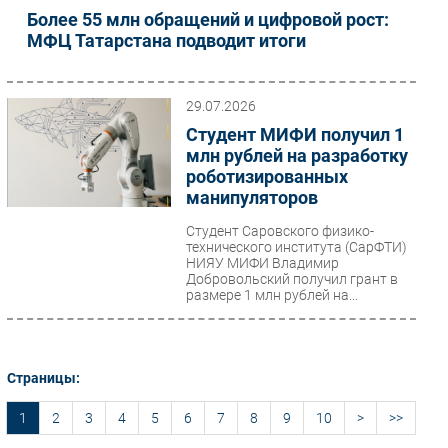
Более 55 млн обращений и цифровой рост:
МФЦ Татарстана подводит итоги
29.07.2026
Студент МИФИ получил 1
млн рублей на разработку
роботизированных
манипуляторов
Студент Саровского физико-
технического института (СарФТИ)
НИЯУ МИФИ Владимир
Добровольский получил грант в
размере 1 млн рублей на...
Страницы:
1
2
3
4
5
6
7
8
9
10
>
>>