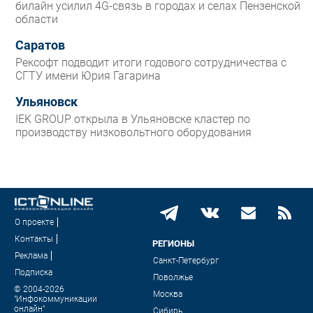
билайн усилил 4G-связь в городах и селах Пензенской
области
Саратов
Рексофт подводит итоги годового сотрудничества с
СГТУ имени Юрия Гагарина
Ульяновск
IEK GROUP открыла в Ульяновске кластер по
производству низковольтного оборудования
О проекте
Контакты
РЕГИОНЫ
Реклама
Санкт-Петербург
Подписка
Поволжье
© 2004-2026
Москва
"Инфокоммуникации
онлайн"
Сибирь