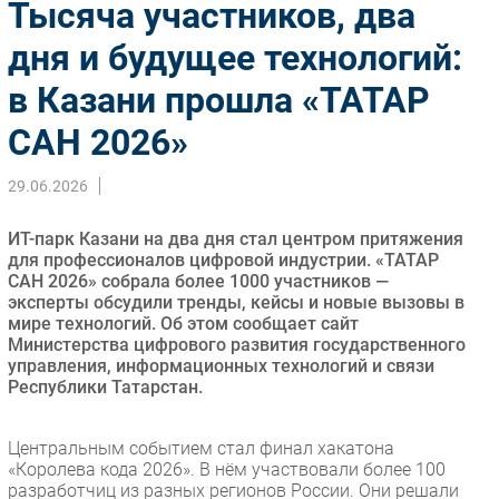
Тысяча участников, два
Импорто­замещение
дня и будущее технологий:
Автоматизация Промышленности
в Казани прошла «ТАТАР
Интернет
Мобильная связь
САН 2026»
Фиксированная связь
Интеграция
29.06.2026
Рынок ПК
ИТ-парк Казани на два дня стал центром притяжения
Маркетинг
для профессионалов цифровой индустрии. «ТАТАР
Торговые сети
САН 2026» собрала более 1000 участников —
эксперты обсудили тренды, кейсы и новые вызовы в
Оборудование
мире технологий. Об этом сообщает сайт
ПО
Министерства цифрового развития государственного
управления, информационных технологий и связи
Outsourcing
Республики Татарстан.
Кадры
Регулирование
Центральным событием стал финал хакатона
Финансы
«Королева кода 2026». В нём участвовали более 100
разработчиц из разных регионов России. Они решали
Web