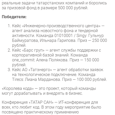
реальные задачи татарстанских компаний и боролись
Безопасность
за призовой фонд в размере 500 000 рублей.
Инновации
Победители:
CIO/Управление ИТ
Кейс «Инженерно-производственного центра» —
Гаджеты
агент анализа новостного фона и тендерной
активности. Команда 01010001 / Singy: Гульнур
Здоровье
Баймуратова, Ильнара Гарипова. Приз — 250 000
рублей.
РАЗДЕЛЫ
Кейс «Барс груп» — агент службы поддержки с
корпоративной базой знаний. Команда
one_commit: Алена Полякова. Приз — 150 000
Новости
рублей.
Аналитика
Кейс АО «Татэнерго» — агент обработки заявок
на технологическое подключение. Команда
Интервью
Tirecs: Лиана Марданова. Приз — 100 000 рублей.
Мероприятия
«Королева кода» — это проект, который команды
Проекты
могут дорабатывать и внедрять в бизнес.
IT класс
Конференция «ТАТАР САН» — ИТ-конференция для
Тестовый стенд
всех, кто любит код. В этом году мероприятие было
Каталог компаний
посвящено практическому применению