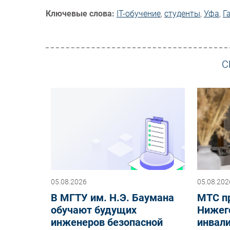
Ключевые слова:
IT-обучение
,
студенты
,
Уфа
,
Г
С
05.08.2026
05.08.202
В МГТУ им. Н.Э. Баумана
МТС п
обучают будущих
Нижего
инженеров безопасной
инвал