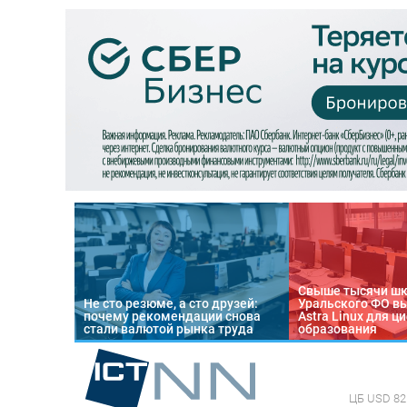
Свыше тысячи ш
Не сто резюме, а сто друзей:
Уральского ФО в
почему рекомендации снова
Astra Linux для 
стали валютой рынка труда
образования
ЦБ
USD 82