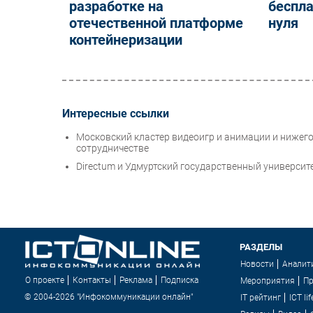
разработке на
беспла
отечественной платформе
нуля
контейнеризации
Интересные ссылки
Московский кластер видеоигр и анимации и нижег
сотрудничестве
Directum и Удмуртский государственный университ
РАЗДЕЛЫ
Новости
Аналит
О проекте
Контакты
Реклама
Подписка
Мероприятия
П
© 2004-2026 "Инфокоммуникации онлайн"
IT рейтинг
ICT lif