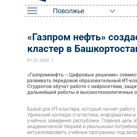
РУБРИКИ
«Газпром нефть» созда
Импорто­замещение
Маркетин
кластер в Башкортоста
Автоматизация
Торговые
Промышленности
01.07.2026
Оборудов
Интернет
ПО
«Газпромнефть – Цифровые решения» совмес
Мобильная связь
развивать передовой образовательный ИТ-кла
Outsourci
Студентов обучат работе с нейросетями, защ
Фиксированная связь
дальнейшей работы в высокотехнологичных 
Кадры
Интеграция
Регулиро
Базой для ИТ-кластера, который начнет работ
Рынок ПК
Уфимский колледж статистики, информатики и 
учебных заведения республики. Главная цель 
академической теорией и реальными потребно
актуализировать учебные программы под запро