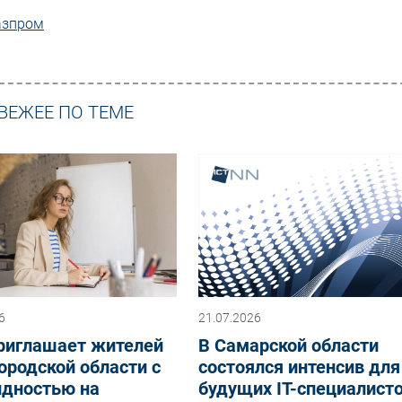
азпром
ВЕЖЕЕ ПО ТЕМЕ
6
21.07.2026
риглашает жителей
В Самарской области
родской области с
состоялся интенсив для
идностью на
будущих IT-специалист