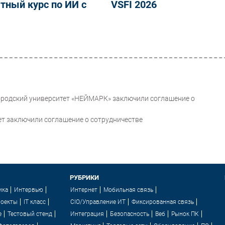
тный курс по ИИ с
VSFI 2026
ородский университет «НЕЙМАРК» заключили соглашение о
ет заключили соглашение о сотрудничестве
РУБРИКИ
ика
Интервью
Интернет
Мобильная связь
роекты
IT класс
CIO/Управление ИТ
Фиксированная связь
e
Тестовый стенд
Интеграция
Безопасность
Веб
Рынок ПК