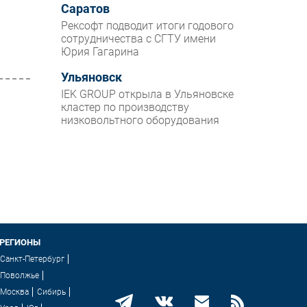
Саратов
Рексофт подводит итоги годового
сотрудничества с СГТУ имени
Юрия Гагарина
Ульяновск
IEK GROUP открыла в Ульяновске
кластер по производству
низковольтного оборудования
РЕГИОНЫ
Санкт-Петербург
Поволжье
Москва
Сибирь