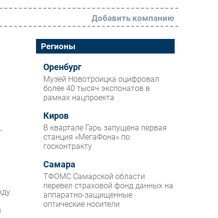
Добавить компанию
РАЗДЕЛЫ
Регионы
Новости
Оренбург
Музей Новотроицка оцифровал
Аналитика
более 40 тысяч экспонатов в
рамках нацпроекта
Интервью
Мероприятия
Киров
В квартале Гарь запущена первая
.
Проекты
станция «МегаФона» по
госконтракту
IT класс
Самара
Тестовый стенд
ТФОМС Самарской области
Каталог компаний
перевел страховой фонд данных на
жду
аппаратно-защищенные
оптические носители
и