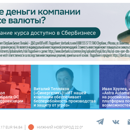
Виталий Тепляков
Иван Хрулев, 
кол
(«Синергетик»): «ИТ нашей
«Astra Automa
ыбрали ОС
компании обеспечивает
на российско
цифровизации
бесперебойность производства
платформа по
и защиту от угроз»
возможносте
.17 EUR 94.84
НИЖНИЙ НОВГОРОД
22.0
°