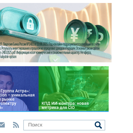
«Группа Астра»:
tion – уникальная
м рынке
 спектру
КПД ИИ-контура: новая
й»
метрика для CIO