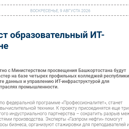
ВОСКРЕСЕНЬЕ, 9 АВГУСТА 2026
ст образовательный ИТ-
г
Финансы
не
 сети
Web
ание
Безопасность
Инновации
тно с Министерством просвещения Башкортостана будут
стер на базе четырех профильных колледжей республики
ng
CIO/Управление ИТ
ите данных и управлению ИТ-инфраструктурой для
отраслях промышленности.
Гаджеты
вание
Здоровье
у по федеральной программе «Профессионалитет», станет
вычислительной техники. К проекту присоединятся еще три
этого индустриального партнерства – сократить разрыв ме
стями производства. Эксперты «Газпром нефти» помогут
сы бизнеса, организуют стажировки для преподавателей 