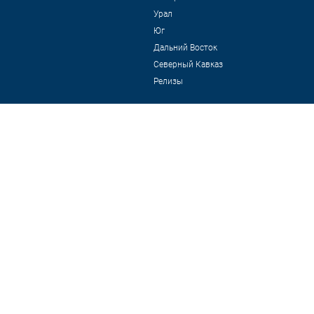
Урал
Юг
Дальний Восток
Северный Кавказ
Релизы