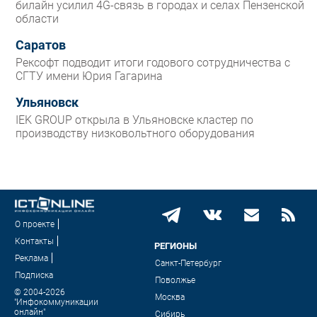
билайн усилил 4G-связь в городах и селах Пензенской
области
Саратов
Рексофт подводит итоги годового сотрудничества с
СГТУ имени Юрия Гагарина
Ульяновск
IEK GROUP открыла в Ульяновске кластер по
производству низковольтного оборудования
О проекте
Контакты
РЕГИОНЫ
Реклама
Санкт-Петербург
Подписка
Поволжье
© 2004-2026
Москва
"Инфокоммуникации
онлайн"
Сибирь