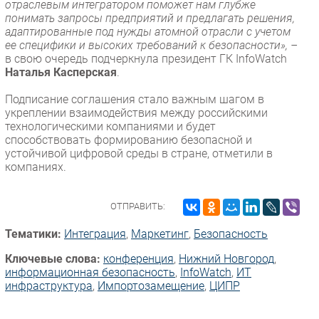
отраслевым интегратором поможет нам глубже
понимать запросы предприятий и предлагать решения,
адаптированные под нужды атомной отрасли с учетом
ее специфики и высоких требований к безопасности», –
в свою очередь подчеркнула президент ГК InfoWatch
Наталья Касперская
.
Подписание соглашения стало важным шагом в
укреплении взаимодействия между российскими
технологическими компаниями и будет
способствовать формированию безопасной и
устойчивой цифровой среды в стране, отметили в
компаниях.
ОТПРАВИТЬ:
Тематики:
Интеграция
,
Маркетинг
,
Безопасность
Ключевые слова:
конференция
,
Нижний Новгород
,
информационная безопасность
,
InfoWatch
,
ИТ
инфраструктура
,
Импорто­замещение
,
ЦИПР