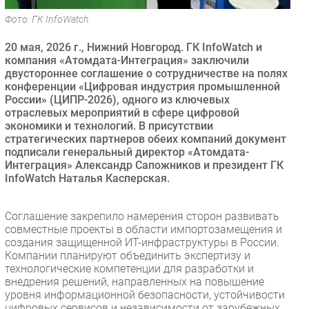
Безопасность
Фото: ГК InfoWatch
Инновации
20 мая, 2026 г., Нижний Новгород. ГК InfoWatch и
CIO/Управление ИТ
компания «Атомдата-Интеграция» заключили
двустороннее соглашение о сотрудничестве на полях
Гаджеты
конференции «Цифровая индустрия промышленной
Здоровье
России» (ЦИПР-2026), одного из ключевых
отраслевых мероприятий в сфере цифровой
экономики и технологий. В присутствии
РАЗДЕЛЫ
стратегических партнеров обеих компаний документ
подписали генеральный директор «Атомдата-
Новости
Интеграция» Александр Сапожников и президент ГК
InfoWatch Наталья Касперская.
Аналитика
Интервью
Соглашение закрепило намерения сторон развивать
Мероприятия
совместные проекты в области импортозамещения и
Проекты
создания защищенной ИТ-инфраструктуры в России.
Компании планируют объединить экспертизу и
IT класс
технологические компетенции для разработки и
Тестовый стенд
внедрения решений, направленных на повышение
уровня информационной безопасности, устойчивости
Каталог компаний
цифровых сервисов и независимости от зарубежных