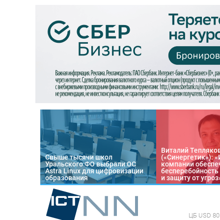
Виталий Тепляко
Свыше тысячи школ
(«Синергетик»): 
Уральского ФО выбрали ОС
компании обеспе
Astra Linux для цифровизации
бесперебойность
образования
и защиту от угроз
ЦБ
USD 80