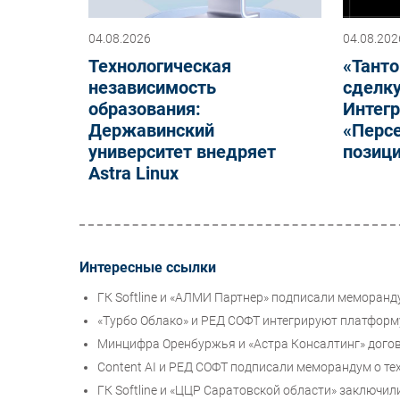
04.08.2026
04.08.202
Технологическая
«Танто
независимость
сделку
образования:
Интег
Державинский
«Персе
университет внедряет
позиц
Astra Linux
Интересные ссылки
ГК Softline и «АЛМИ Партнер» подписали меморанд
«Турбо Облако» и РЕД СОФТ интегрируют платформу
Минцифра Оренбуржья и «Астра Консалтинг» догов
Content AI и РЕД СОФТ подписали меморандум о т
ГК Softline и «ЦЦР Саратовской области» заключи