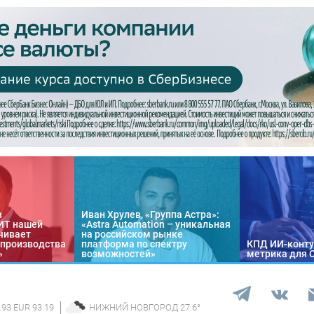
в
Иван Хрулев, «Группа Астра»:
«ИТ нашей
«Astra Automation – уникальная
чивает
на российском рынке
 производства
платформа по спектру
КПД ИИ-конту
»
возможностей»
метрика для 
.93 EUR 93.19
НИЖНИЙ НОВГОРОД
27.6
°