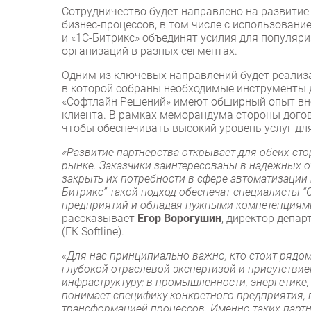
Сотрудничество будет направлено на развити
бизнес-процессов, в том числе с использован
и «1С-Битрикс» объединят усилия для популяри
организаций в разных сегментах.
Одним из ключевых направлений будет реализа
в которой собраны необходимые инструменты 
«Софтлайн Решений» имеют обширный опыт вне
клиента. В рамках меморандума стороны дого
чтобы обеспечивать высокий уровень услуг дл
«Развитие партнерства открывает для обеих ст
рынке. Заказчики заинтересованы в надежных 
закрыть их потребности в сфере автоматизации 
Битрикс” такой подход обеспечат специалисты 
предприятий и обладая нужными компетенциями
рассказывает
Егор Ворогушин
, директор депа
(ГК Softline).
«Для нас принципиально важно, кто стоит рядом 
глубокой отраслевой экспертизой и присутстви
инфраструктуру: в промышленности, энергетике,
понимает специфику конкретного предприятия, 
трансформацией процессов. Именно таких партн