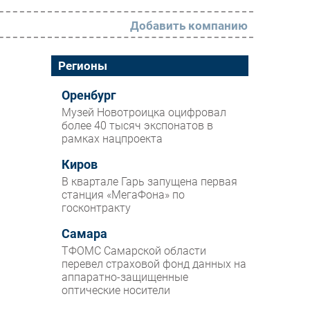
Добавить компанию
РАЗДЕЛЫ
Регионы
Новости
Оренбург
Музей Новотроицка оцифровал
Аналитика
более 40 тысяч экспонатов в
рамках нацпроекта
Интервью
Мероприятия
Киров
В квартале Гарь запущена первая
Проекты
станция «МегаФона» по
госконтракту
IT класс
Самара
Тестовый стенд
ТФОМС Самарской области
Каталог компаний
перевел страховой фонд данных на
аппаратно-защищенные
оптические носители