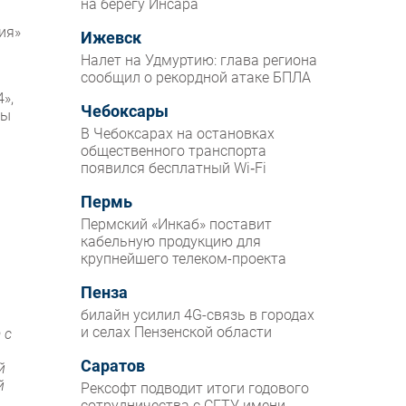
на берегу Инсара
ия»
Ижевск
Налет на Удмуртию: глава региона
сообщил о рекордной атаке БПЛА
»,
Чебоксары
ты
В Чебоксарах на остановках
общественного транспорта
появился бесплатный Wi‑Fi
Пермь
Пермский «Инкаб» поставит
кабельную продукцию для
крупнейшего телеком-проекта
Пенза
билайн усилил 4G-связь в городах
и селах Пензенской области
 с
Саратов
й
й
Рексофт подводит итоги годового
сотрудничества с СГТУ имени