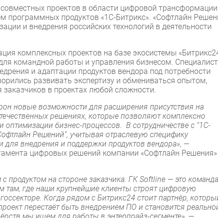
е совместных проектов в области цифровой трансформации
ием программных продуктов «1С-Битрикс». «Софтлайн Решен
зации и внедрения российских технологий в деятельности
ция комплексных проектов на базе экосистемы «Битрикс24
для командной работы и управления бизнесом. Специалис
дрения и адаптации продуктов вендора под потребности
ворились развивать экспертизу и обмениваться опытом,
я заказчиков в проектах любой сложности.
орон новые возможности для расширения присутствия на
отечественных решениях, которые позволяют комплексно
и оптимизации бизнес-процессов. В сотрудничестве с “1С-
“Софтлайн Решений”, учитывая отраслевую специфику
 для внедрения и поддержки продуктов вендора», —
ртамента цифровых решений компании «Софтлайн Решения»
с продуктом на стороне заказчика. ГК Softline — это команда
ем там, где наши крупнейшие клиенты строят цифровую
 госсекторе. Когда рядом с Битрикс24 стоит партнёр, которы
проект перестаёт быть внедрением ПО и становится реально
ёрств мы ищем для работы в энтерпрайз-сегменте»,
—