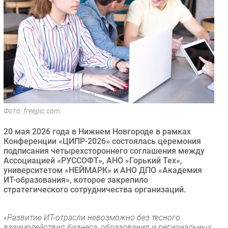
Безопасность
Инновации
CIO/Управление ИТ
Гаджеты
Здоровье
РАЗДЕЛЫ
Фото: freepic.com
Новости
20 мая 2026 года в Нижнем Новгороде в рамках
Аналитика
Конференции «ЦИПР-2026» состоялась церемония
Интервью
подписания четырехстороннего соглашения между
Ассоциацией «РУССОФТ», АНО «Горький Тех»,
Мероприятия
университетом «НЕЙМАРК» и АНО ДПО «Академия
Проекты
ИТ-образования», которое закрепило
стратегического сотрудничества организаций.
IT класс
Тестовый стенд
«Развитие ИТ-отрасли невозможно без тесного
Каталог компаний
взаимодействия бизнеса, образования и региональных