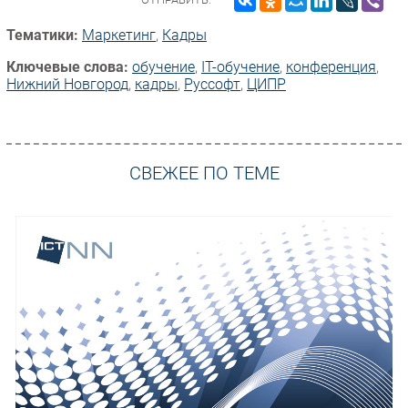
Тематики:
Маркетинг
,
Кадры
Ключевые слова:
обучение
,
IT-обучение
,
конференция
,
Нижний Новгород
,
кадры
,
Руссофт
,
ЦИПР
СВЕЖЕЕ ПО ТЕМЕ