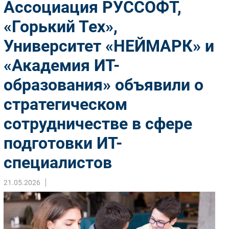
Ассоциация РУССОФТ,
Импорто­замещение
«Горький Тех»,
Автоматизация Промышленности
Университет «НЕЙМАРК» и
Интернет
Мобильная связь
«Академия ИТ-
Фиксированная связь
образования» объявили о
Интеграция
Рынок ПК
стратегическом
Маркетинг
сотрудничестве в сфере
Торговые сети
подготовки ИТ-
Оборудование
ПО
специалистов
Outsourcing
21.05.2026
Кадры
Регулирование
Финансы
Web