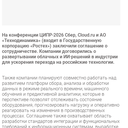
Безопасность
Инновации
CIO/Управление ИТ
Гаджеты
На конференции ЦИПР-2026 Сбер, Cloud.ru и АО
Здоровье
«Технодинамика» (входит в Государственную
корпорацию «Ростех») заключили соглашение о
сотрудничестве. Компании договорились о
РАЗДЕЛЫ
развертывании облачных и ИИ-решений в индустрии
для ускорения перехода на российские технологии.
Новости
Аналитика
Также компании планируют совместно работать над
развитием платформ сбора, анализа и обработки
Интервью
данных в режиме реального времени, машинного
Мероприятия
обучения и предиктивной аналитики, которые в
перспективе позволят отслеживать состояние
Проекты
оборудования, прогнозировать нагрузку и оперативно
IT класс
реагировать на изменения в производственных
Тестовый стенд
процессах. Соглашение также охватывает область
разработки стандартов интеграции и функциональных
Каталог компаний
требований к информационным системам, выработке