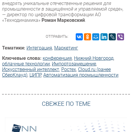
внедрять уникальные отечественные решения для
промышленности в защищённой и управляемой среде»,
—
директор по цифровой трансформации АО
«Технодинамика»
Роман Марковский
.
ОТПРАВИТЬ:
Тематики:
Интеграция
,
Маркетинг
Ключевые слова:
конференция
,
Нижний Новгород
,
облачные технологии
,
Импорто­замещение
,
Искусственный интеллект
,
Ростех
,
Cloud.ru (ранее
СберКлауд)
,
ЦИПР
,
Автоматизация промышленности
СВЕЖЕЕ ПО ТЕМЕ