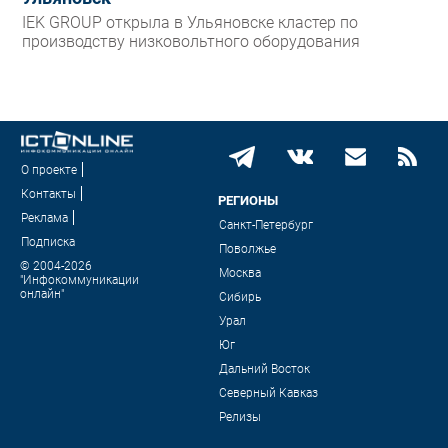
IEK GROUP открыла в Ульяновске кластер по
производству низковольтного оборудования
О проекте
Контакты
РЕГИОНЫ
Реклама
Санкт-Петербург
Подписка
Поволжье
© 2004-2026
Москва
"Инфокоммуникации
онлайн"
Сибирь
Урал
Юг
Дальний Восток
Северный Кавказ
Релизы