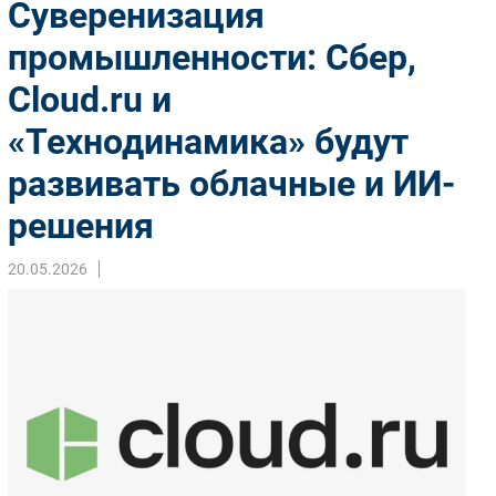
Суверенизация
Импорто­замещение
промышленности: Сбер,
Автоматизация Промышленности
Cloud.ru и
Интернет
Мобильная связь
«Технодинамика» будут
Фиксированная связь
развивать облачные и ИИ-
Интеграция
Рынок ПК
решения
Маркетинг
20.05.2026
Торговые сети
Оборудование
ПО
Outsourcing
Кадры
Регулирование
Финансы
Web