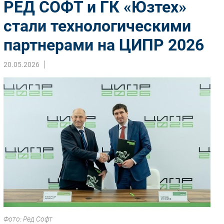
РЕД СОФТ и ГК «Юзтех»
Импорто­замещение
стали технологическими
Автоматизация Промышленности
партнерами на ЦИПР 2026
Интернет
Мобильная связь
20.05.2026
Фиксированная связь
Интеграция
Рынок ПК
Маркетинг
Торговые сети
Оборудование
ПО
Outsourcing
Кадры
Регулирование
Финансы
Фото: Ред Софт
Web