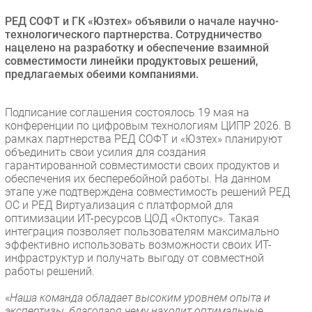
Безопасность
РЕД СОФТ и ГК «Юзтех» объявили о начале научно-
технологического партнерства. Сотрудничество
Инновации
нацелено на разработку и обеспечение взаимной
CIO/Управление ИТ
совместимости линейки продуктовых решений,
предлагаемых обеими компаниями.
Гаджеты
Здоровье
Подписание соглашения состоялось 19 мая на
конференции по цифровым технологиям ЦИПР 2026. В
РАЗДЕЛЫ
рамках партнерства РЕД СОФТ и «Юзтех» планируют
объединить свои усилия для создания
Новости
гарантированной совместимости своих продуктов и
обеспечения их бесперебойной работы. На данном
Аналитика
этапе уже подтверждена совместимость решений РЕД
Интервью
ОС и РЕД Виртуализация с платформой для
оптимизации ИТ-ресурсов ЦОД «Октопус». Такая
Мероприятия
интеграция позволяет пользователям максимально
Проекты
эффективно использовать возможности своих ИТ-
инфраструктур и получать выгоду от совместной
IT класс
работы решений.
Тестовый стенд
«
Наша команда обладает высоким уровнем опыта и
Каталог компаний
экспертизы, благодаря чему находит оптимальные