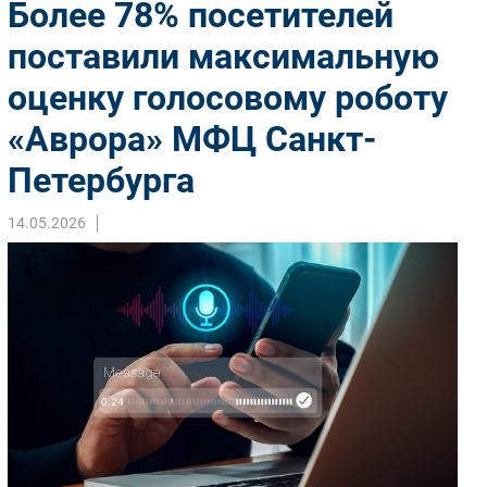
Более 78% посетителей
Импорто­замещение
поставили максимальную
Автоматизация Промышленности
оценку голосовому роботу
Интернет
Мобильная связь
«Аврора» МФЦ Санкт-
Фиксированная связь
Петербурга
Интеграция
Рынок ПК
14.05.2026
Маркетинг
Торговые сети
Оборудование
ПО
Outsourcing
Кадры
Регулирование
Финансы
Web