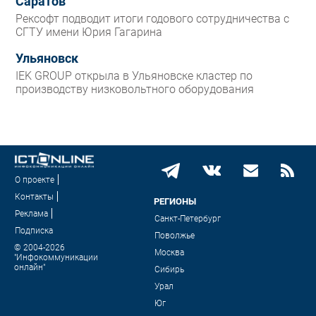
Саратов
Рексофт подводит итоги годового сотрудничества с
СГТУ имени Юрия Гагарина
Ульяновск
IEK GROUP открыла в Ульяновске кластер по
производству низковольтного оборудования
О проекте
Контакты
РЕГИОНЫ
Реклама
Санкт-Петербург
Подписка
Поволжье
© 2004-2026
Москва
"Инфокоммуникации
онлайн"
Сибирь
Урал
Юг