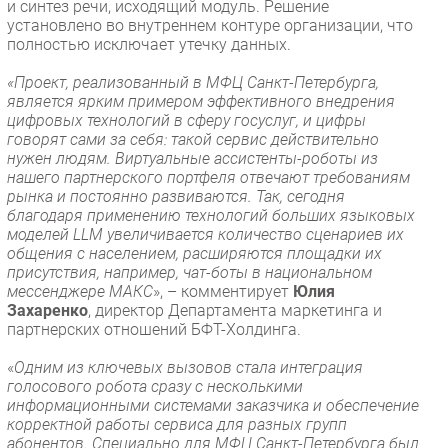
и синтез речи, исходящий модуль. Решение
установлено во внутреннем контуре организации, что
полностью исключает утечку данных.
«Проект, реализованный в МФЦ Санкт-Петербурга,
является ярким примером эффективного внедрения
цифровых технологий в сферу госуслуг, и цифры
говорят сами за себя: такой сервис действительно
нужен людям. Виртуальные ассистенты-роботы из
нашего партнерского портфеля отвечают требованиям
рынка и постоянно развиваются. Так, сегодня
благодаря применению технологий больших языковых
моделей LLM увеличивается количество сценариев их
общения с населением, расширяются площадки их
присутствия, например, чат-боты в национальном
мессенджере МАКС
», – комментирует
Юлия
Захаренко
, директор Департамента маркетинга и
партнерских отношений БФТ-Холдинга.
«
Одним из ключевых вызовов стала интеграция
голосового робота сразу с несколькими
информационными системами заказчика и обеспечение
корректной работы сервиса для разных групп
абонентов. Специально для МФЦ Санкт-Петербурга был