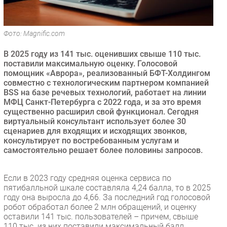
Безопасность
Инновации
Фото: Magnific.com
CIO/Управление ИТ
В 2025 году из 141 тыс. оценивших свыше 110 тыс.
Гаджеты
поставили максимальную оценку. Голосовой
Здоровье
помощник «Аврора», реализованный БФТ-Холдингом
совместно с технологическим партнером компанией
BSS на базе речевых технологий, работает на линии
РАЗДЕЛЫ
МФЦ Санкт-Петербурга с 2022 года, и за это время
существенно расширил свой функционал. Сегодня
Новости
виртуальный консультант использует более 30
сценариев для входящих и исходящих звонков,
Аналитика
консультирует по востребованным услугам и
Интервью
самостоятельно решает более половины запросов.
Мероприятия
Проекты
Если в 2023 году средняя оценка сервиса по
пятибалльной шкале составляла 4,24 балла, то в 2025
IT класс
году она выросла до 4,66. За последний год голосовой
Тестовый стенд
робот обработал более 2 млн обращений, и оценку
оставили 141 тыс. пользователей – причем, свыше
Каталог компаний
110 тыс. из них поставили максимальный балл.