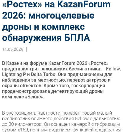
«Ростех» на KazanForum
Импорто­замещение
2026: многоцелевые
Автоматизация Промышленности
дроны и комплекс
Интернет
Мобильная связь
обнаружения БПЛА
Фиксированная связь
Интеграция
14.05.2026
Рынок ПК
В Казани на форуме KazanForum 2026 «Ростех»
Маркетинг
представил три гражданских беспилотника — Fellow,
Торговые сети
Lightning P и Delta Turbo. Они предназначены для
наблюдения за местностью, перевозки грузов и
Оборудование
охраны объектов. Кроме того, госкорпорация
ПО
продемонстрировала детектирующий дроны
комплекс «Бекас».
Outsourcing
Кадры
В экспозиции, в частности, показан новый малый
Регулирование
беспилотник ближнего действия Fellow с дальностью
Финансы
до 30 километров. Он оснащен камерой с гибридным
зумом х160, ночным видением, функцией следования
Web