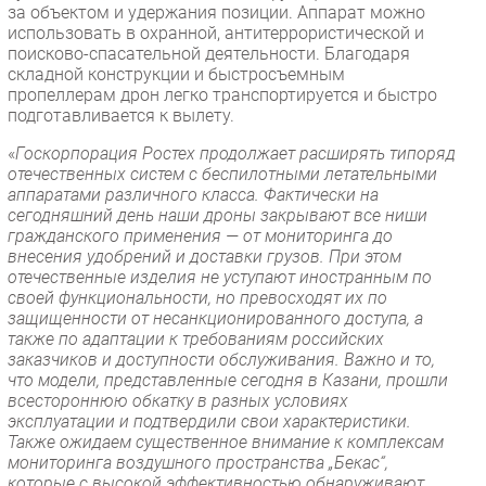
за объектом и удержания позиции. Аппарат можно
Безопасность
использовать в охранной, антитеррористической и
поисково-спасательной деятельности. Благодаря
Инновации
складной конструкции и быстросъемным
CIO/Управление ИТ
пропеллерам дрон легко транспортируется и быстро
подготавливается к вылету.
Гаджеты
Здоровье
«
Госкорпорация Ростех продолжает расширять типоряд
отечественных систем с беспилотными летательными
аппаратами различного класса. Фактически на
РАЗДЕЛЫ
сегодняшний день наши дроны закрывают все ниши
гражданского применения — от мониторинга до
Новости
внесения удобрений и доставки грузов. При этом
отечественные изделия не уступают иностранным по
Аналитика
своей функциональности, но превосходят их по
Интервью
защищенности от несанкционированного доступа, а
также по адаптации к требованиям российских
Мероприятия
заказчиков и доступности обслуживания. Важно и то,
Проекты
что модели, представленные сегодня в Казани, прошли
всестороннюю обкатку в разных условиях
IT класс
эксплуатации и подтвердили свои характеристики.
Тестовый стенд
Также ожидаем существенное внимание к комплексам
мониторинга воздушного пространства „Бекас“,
Каталог компаний
которые с высокой эффективностью обнаруживают