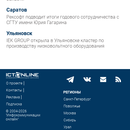
Саратов
Рексофт подводит итоги годового сотрудничества с
СГТУ имени Юрия Гагарина
Ульяновск
IEK GROUP открыла в Ульяновске кластер по
производству низковольтного оборудования
О проекте
Контакты
РЕГИОНЫ
Реклама
Санкт-Петербург
Подписка
Поволжье
© 2004-2026
Москва
"Инфокоммуникации
онлайн"
Сибирь
Урал