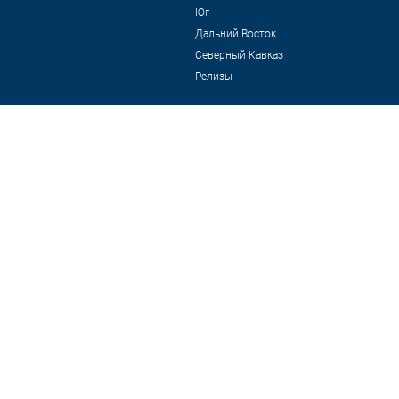
Юг
Дальний Восток
Северный Кавказ
Релизы