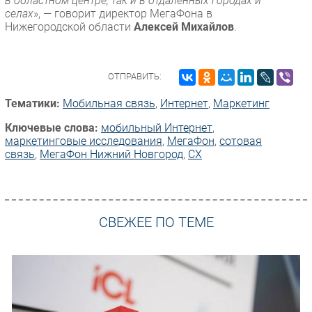
в областном центре, так и в отдаленных городах и
селах
», — говорит директор МегаФона в
Нижегородской области
Алексей Михайлов
.
ОТПРАВИТЬ:
Тематики:
Мобильная связь
,
Интернет
,
Маркетинг
Ключевые слова:
мобильный Интернет
,
маркетинговые исследования
,
МегаФон
,
сотовая
связь
,
МегаФон Нижний Новгород
,
CX
СВЕЖЕЕ ПО ТЕМЕ