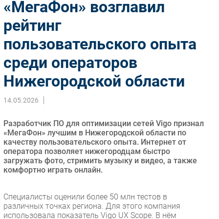
«МегаФон» возглавил
Импорто­замещение
рейтинг
Автоматизация Промышленности
пользовательского опыта
Интернет
Мобильная связь
среди операторов
Фиксированная связь
Нижегородской области
Интеграция
Рынок ПК
14.05.2026
Маркетинг
Торговые сети
Разработчик ПО для оптимизации сетей Vigo признал
«МегаФон» лучшим в Нижегородской области по
Оборудование
качеству пользовательского опыта. Интернет от
ПО
оператора позволяет нижегородцам быстро
загружать фото, стримить музыку и видео, а также
Outsourcing
комфортно играть онлайн.
Кадры
Регулирование
Специалисты оценили более 50 млн тестов в
Финансы
различных точках региона. Для этого компания
использовала показатель Vigo UX Scope. В нём
Web