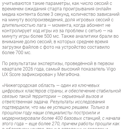
учитываются такие параметры, как число сессий с
Безопасность
временем ожидания старта проигрывания онлайн
медиа контента более 3 секунд, количество зависаний
Инновации
на минуту воспроизведения, доля игровых сессий с
CIO/Управление ИТ
длительностью лага — момента, когда абонент не
контролирует ход игры из за проблем с сетью — на
Гаджеты
минуту игры более 500 мс. Также аналитики брали во
Здоровье
внимание долю сессий, в которых среднее время
загрузки файлов с фото на устройство составило
более 700 мс.
РАЗДЕЛЫ
По результатам экспертизы, проведённой в первом
Новости
квартале 2026 года, самый высокий показатель Vigo
UX Score зафиксирован у МегаФона.
Аналитика
Интервью
«
Нижегородская область — один из ключевых
цифровых кластеров страны, и обеспечение стабильной
Мероприятия
связью такой территории — серьезный вызов и
Проекты
ответственная задача. Результаты исследования
подтвердили, что мы ее успешно решаем. Только в
IT класс
прошлом году наши специалисты построили и
Тестовый стенд
модернизировали более 400 базовых станций, с начала
этого года – еще более 270, причем работы прошли как
Каталог компаний