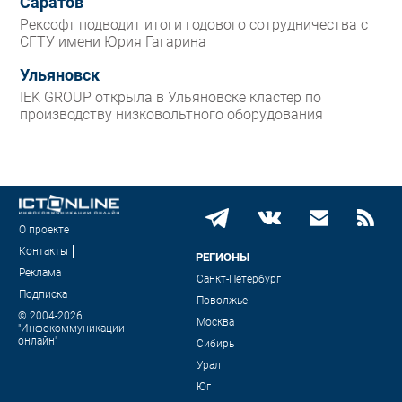
Саратов
Рексофт подводит итоги годового сотрудничества с
СГТУ имени Юрия Гагарина
Ульяновск
IEK GROUP открыла в Ульяновске кластер по
производству низковольтного оборудования
О проекте
Контакты
РЕГИОНЫ
Реклама
Санкт-Петербург
Подписка
Поволжье
© 2004-2026
Москва
"Инфокоммуникации
онлайн"
Сибирь
Урал
Юг