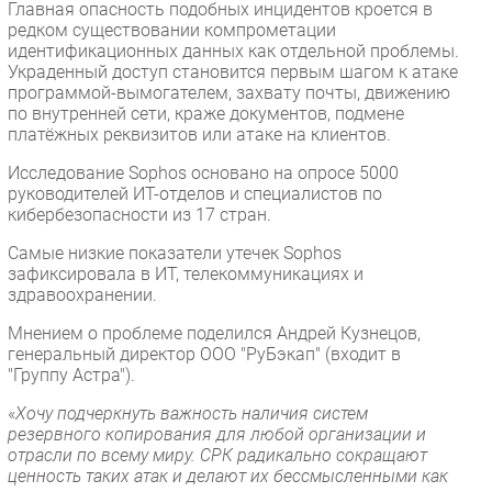
Главная опасность подобных инцидентов кроется в
Безопасность
редком существовании компрометации
идентификационных данных как отдельной проблемы.
Инновации
Украденный доступ становится первым шагом к атаке
CIO/Управление ИТ
программой-вымогателем, захвату почты, движению
по внутренней сети, краже документов, подмене
Гаджеты
платёжных реквизитов или атаке на клиентов.
Здоровье
Исследование Sophos основано на опросе 5000
руководителей ИТ-отделов и специалистов по
РАЗДЕЛЫ
кибербезопасности из 17 стран.
Самые низкие показатели утечек Sophos
Новости
зафиксировала в ИТ, телекоммуникациях и
Аналитика
здравоохранении.
Интервью
Мнением о проблеме поделился Андрей Кузнецов,
Мероприятия
генеральный директор ООО "РуБэкап" (входит в
"Группу Астра").
Проекты
IT класс
«
Хочу подчеркнуть важность наличия систем
резервного копирования для любой организации и
Тестовый стенд
отрасли по всему миру. СРК радикально сокращают
Каталог компаний
ценность таких атак и делают их бессмысленными как