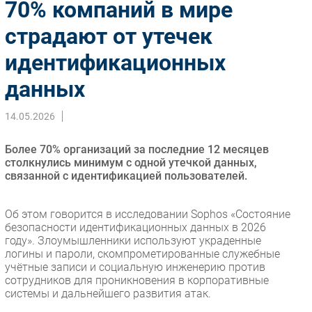
70% компаний в мире
Импорто­замещение
страдают от утечек
Автоматизация Промышленности
идентификационных
Интернет
Мобильная связь
данных
Фиксированная связь
Интеграция
14.05.2026
Рынок ПК
Более 70% организаций за последние 12 месяцев
Маркетинг
столкнулись минимум с одной утечкой данных,
Торговые сети
связанной с идентификацией пользователей.
Оборудование
ПО
Об этом говорится в исследовании Sophos «Состояние
безопасности идентификационных данных в 2026
Outsourcing
году». Злоумышленники используют украденные
Кадры
логины и пароли, скомпрометированные служебные
учётные записи и социальную инженерию против
Регулирование
сотрудников для проникновения в корпоративные
Финансы
системы и дальнейшего развития атак.
Web