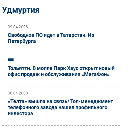
Импорто­замещение
Удмуртия
Автоматизация Промышленности
Интернет
09.04.2008
Мобильная связь
Свободное ПО идет в Татарстан. Из
Фиксированная связь
Петербурга
Интеграция
Рынок ПК
Маркетинг
Тольятти. В молле Парк Хаус открыт новый
Торговые сети
офис продаж и обслуживания «МегаФон»
Оборудование
ПО
08.04.2008
Outsourcing
«Телта» вышла на связь/ Топ-менеджмент
Кадры
телефонного завода нашел профильного
Регулирование
инвестора
Финансы
Web