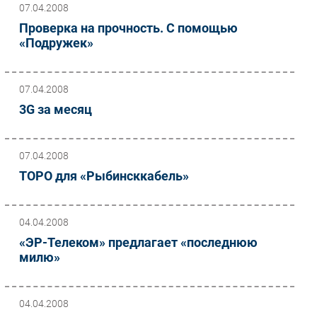
07.04.2008
Безопасность
Проверка на прочность. С помощью
Инновации
«Подружек»
CIO/Управление ИТ
Гаджеты
07.04.2008
Здоровье
3G за месяц
РАЗДЕЛЫ
07.04.2008
Новости
ТОРО для «Рыбинсккабель»
Аналитика
Интервью
04.04.2008
Мероприятия
«ЭР-Телеком» предлагает «последнюю
Проекты
милю»
IT класс
Тестовый стенд
04.04.2008
Каталог компаний