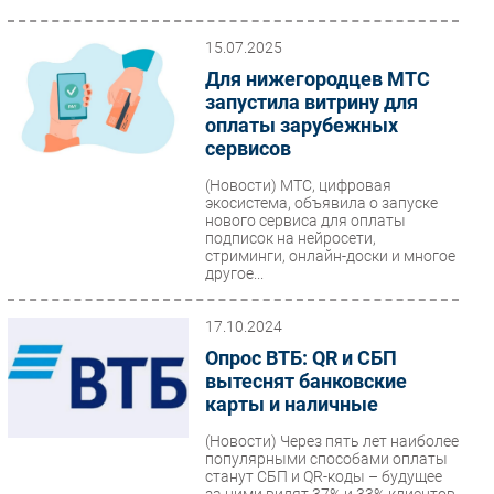
15.07.2025
Для нижегородцев МТС
запустила витрину для
оплаты зарубежных
сервисов
(Новости)
МТС, цифровая
экосистема, объявила о запуске
нового сервиса для оплаты
подписок на нейросети,
стриминги, онлайн-доски и многое
другое...
17.10.2024
Опрос ВТБ: QR и СБП
вытеснят банковские
карты и наличные
(Новости)
Через пять лет наиболее
популярными способами оплаты
станут СБП и QR-коды – будущее
за ними видят 37% и 33% клиентов,