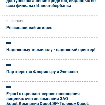
доступно погашение кредитов, выданных во
всех филиалах Инвестсбербанка
21.01.2008
Региональный интерес
Надежному терминалу - надежный принтер!
Партнерство Флорист.ру и Элекснет
Е-port открывает cервис пополнения
лицевых счетов компании ЗАО
&quot;Компания &quot;ЭР-Телеком&quot;