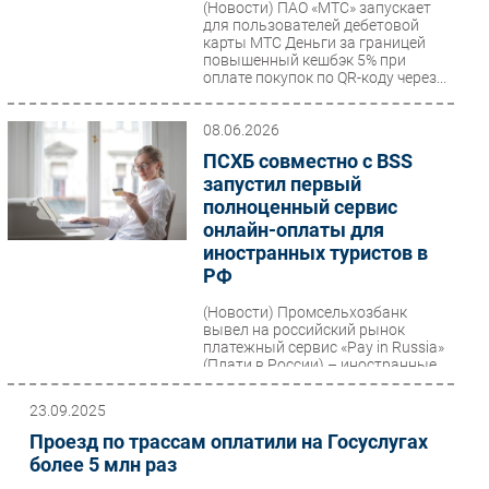
(Новости)
ПАО «МТС» запускает
для пользователей дебетовой
Безопасность
карты МТС Деньги за границей
Инновации
повышенный кешбэк 5% при
оплате покупок по QR-коду через...
CIO/Управление ИТ
Гаджеты
08.06.2026
Здоровье
ПСХБ совместно с BSS
запустил первый
полноценный сервис
РАЗДЕЛЫ
онлайн-оплаты для
иностранных туристов в
Новости
РФ
Аналитика
(Новости)
Промсельхозбанк
Интервью
вывел на российский рынок
платежный сервис «Pay in Russia»
Мероприятия
(Плати в России) – иностранные
Проекты
туристы смогут открыть карту...
IT класс
23.09.2025
Проезд по трассам оплатили на Госуслугах
Тестовый стенд
более 5 млн раз
Каталог компаний