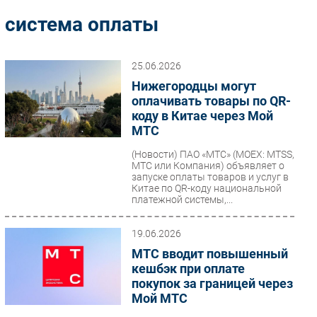
Импорто­замещение
система оплаты
Автоматизация Промышленности
Интернет
25.06.2026
Мобильная связь
Нижегородцы могут
Фиксированная связь
оплачивать товары по QR-
коду в Китае через Мой
Интеграция
МТС
Рынок ПК
(Новости)
ПАО «МТС» (MOEX: MTSS,
Маркетинг
МТС или Компания) объявляет о
Торговые сети
запуске оплаты товаров и услуг в
Китае по QR-коду национальной
Оборудование
платежной системы,...
ПО
19.06.2026
Outsourcing
МТС вводит повышенный
Кадры
кешбэк при оплате
Регулирование
покупок за границей через
Финансы
Мой МТС
Web