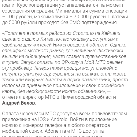
юани. Курс конвертации устанавливается на момент
совершения операции. Минимальная сумма операции
– 100 рублей, максимальная – 70 000 рублей. Платежи
до 5000 рублей проходят без СМС-подтверждения.
«
Появление прямых рейсов из Стригино на Хайнань
сделало отдых в Китае по-настоящему доступным и
удобным для жителей Нижегородской области. Однако
специфика местного рынка, где наличные фактически
вышли из обращения, часто ставила путешественников
в тупик. Запуск оплаты по QR-коду в Мой МТС решает
эту проблему. Теперь нижегородцы могут спокойно
покупать уличную еду, сувениры на рынках, оплачивать
такси или входные билеты в парки развлечений, просто
используя привычное приложение и свои российские
карты, без необходимости искать обменники
», —
отметил директор МТС в Нижегородской области
Андрей Белов
.
Оплата через Мой МТС доступна всем пользователям
приложения на iOS и Android. Войти в приложение
можно с номером телефона любого оператора
мобильной связи. Абонентам МТС доступна
возможность совершать платежи даже при