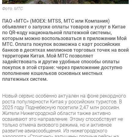
Безопасность
Фото: МТС
Инновации
ПАО «МТС» (MOEX: MTSS, МТС или Компания)
CIO/Управление ИТ
объявляет о запуске оплаты товаров и услуг в Китае
по QR-коду национальной платежной системы,
Гаджеты
которым можно воспользоваться в приложении Мой
Здоровье
МТС. Оплата покупок возможна с карт российских
банков в десятках миллионов торговых точек на всей
территории Китая. Мой МТС позволяет
РАЗДЕЛЫ
задействовать и другие удобные способы оплаты
покупок в этой стране: через приложение доступно
Новости
пополнение кошельков основных местных
платежных систем.
Аналитика
Интервью
Новый сервис особенно актуален на фоне рекордного
Мероприятия
роста популярности Китая у российских туристов. В
Проекты
2025 году Поднебесную посетили 2,47 млн россиян.
Жители Нижегородской области также активно
IT класс
осваивают это направление. Этому способствует не
Тестовый стенд
только отмена визового режима, но и активное
развитие авиасообщения. Из нижегородского
Каталог компаний
аэропорта «Стригино» запущены прямые рейсы на