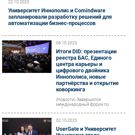
22.10.2025
Университет Иннополис и Comindware
запланировали разработку решений для
автоматизации бизнес-процессов
06.10.2025
Итоги DID: презентации
реестра БАС, Единого
центра карьеры и
цифрового двойника
Иннополиса, новые
партнёрства и открытие
коворкинга
(Новости)
Завершился
международный форум по
робототехнике, искусственному
интеллекту, инновациям в
образовании Digital Innopolis Days
02.10.2025
2025....
UserGate и Университет