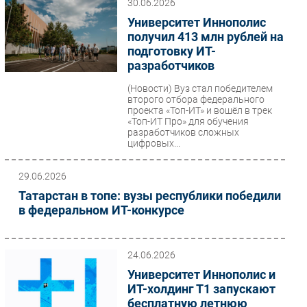
30.06.2026
Безопасность
Университет Иннополис
получил 413 млн рублей на
Инновации
подготовку ИТ-
CIO/Управление ИТ
разработчиков
Гаджеты
(Новости)
Вуз стал победителем
Здоровье
второго отбора федерального
проекта «Топ-ИТ» и вошёл в трек
«Топ-ИТ Про» для обучения
РАЗДЕЛЫ
разработчиков сложных
цифровых...
Новости
29.06.2026
Аналитика
Татарстан в топе: вузы республики победили
Интервью
в федеральном ИТ-конкурсе
Мероприятия
Проекты
24.06.2026
IT класс
Университет Иннополис и
Тестовый стенд
ИТ-холдинг Т1 запускают
Каталог компаний
бесплатную летнюю