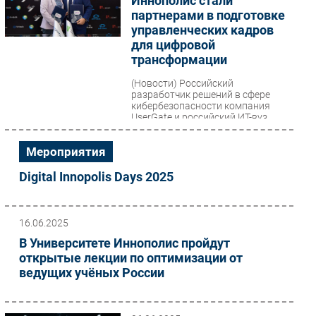
Иннополис стали
партнерами в подготовке
управленческих кадров
для цифровой
трансформации
(Новости)
Российский
разработчик решений в сфере
кибербезопасности компания
UserGate и российский ИТ-вуз
Университет Иннополис
объявляют о начале...
Мероприятия
Digital Innopolis Days 2025
16.06.2025
В Университете Иннополис пройдут
открытые лекции по оптимизации от
ведущих учёных России