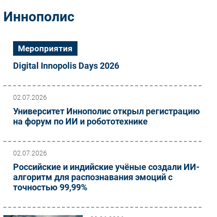
Импорто­замещение
Иннополис
Автоматизация Промышленности
Интернет
Мероприятия
Мобильная связь
Digital Innopolis Days 2026
Фиксированная связь
Интеграция
Рынок ПК
02.07.2026
Маркетинг
Университет Иннополис открыл регистрацию
на форум по ИИ и робототехнике
Торговые сети
Оборудование
ПО
02.07.2026
Outsourcing
Российские и индийские учёные создали ИИ-
Кадры
алгоритм для распознавания эмоций с
точностью 99,99%
Регулирование
Финансы
Web