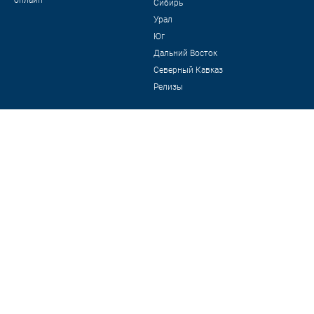
онлайн"
Сибирь
Урал
Юг
Дальний Восток
Северный Кавказ
Релизы