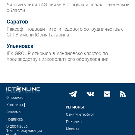
билайн усилил 4G-связь в городах и селах Пензенской
области
Саратов
Рексофт подводит итоги годового сотрудничества с
СГТУ имени Юрия Гагарина
Ульяновск
IEK GROUP открыла в Ульяновске кластер по
производству низковольтного оборудования
О проекте
Контакты
РЕГИОНЫ
Реклама
Санкт-Петербург
Подписка
Поволжье
© 2004-2026
Москва
"Инфокоммуникации