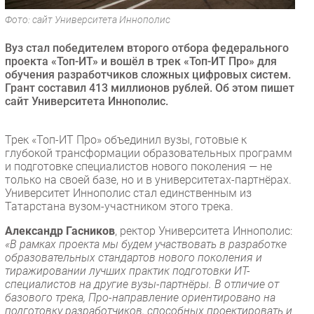
Безопасность
Фото: сайт Университета Иннополис
Инновации
Вуз стал победителем второго отбора федерального
CIO/Управление ИТ
проекта «Топ-ИТ» и вошёл в трек «Топ-ИТ Про» для
обучения разработчиков сложных цифровых систем.
Гаджеты
Грант составил 413 миллионов рублей. Об этом пишет
Здоровье
сайт Университета Иннополис.
РАЗДЕЛЫ
Трек «Топ-ИТ Про» объединил вузы, готовые к
глубокой трансформации образовательных программ
Новости
и подготовке специалистов нового поколения — не
только на своей базе, но и в университетах-партнёрах.
Аналитика
Университет Иннополис стал единственным из
Интервью
Татарстана вузом-участником этого трека.
Мероприятия
Александр Гасников
, ректор Университета Иннополис:
«В рамках проекта мы будем участвовать в разработке
Проекты
образовательных стандартов нового поколения и
IT класс
тиражировании лучших практик подготовки ИТ-
Тестовый стенд
специалистов на другие вузы-партнёры. В отличие от
базового трека, Про-направление ориентировано на
Каталог компаний
подготовку разработчиков, способных проектировать и