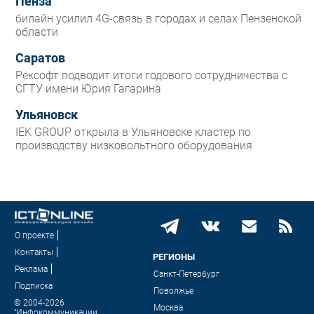
Пенза
билайн усилил 4G-связь в городах и селах Пензенской
области
Саратов
Рексофт подводит итоги годового сотрудничества с
СГТУ имени Юрия Гагарина
Ульяновск
IEK GROUP открыла в Ульяновске кластер по
производству низковольтного оборудования
О проекте
Контакты
РЕГИОНЫ
Реклама
Санкт-Петербург
Подписка
Поволжье
© 2004-2026
Москва
"Инфокоммуникации