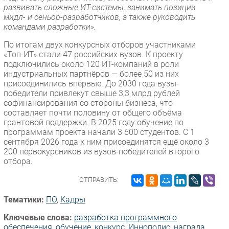
развивать сложные ИТ-системы, занимать позиции
мидл- и сеньор-разработчиков, а также руководить
командами разработки».
По итогам двух конкурсных отборов участниками
«Топ-ИТ» стали 47 российских вузов. К проекту
подключились около 120 ИТ-компаний в роли
индустриальных партнёров — более 50 из них
присоединились впервые. До 2030 года вузы-
победители привлекут свыше 3,3 млрд рублей
софинансирования со стороны бизнеса, что
составляет почти половину от общего объёма
грантовой поддержки. В 2025 году обучение по
программам проекта начали 3 600 студентов. С 1
сентября 2026 года к ним присоединятся ещё около 3
200 первокурсников из вузов-победителей второго
отбора.
ОТПРАВИТЬ:
Тематики:
ПО
,
Кадры
Ключевые слова:
разработка программного
обеспечения
,
обучение
,
конкурс
,
Иннополис
,
награда