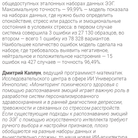
общедоступных эталонных наборах данных ЭЭГ.
Безопасность
Максимальную точность — 99,99% — модель показала
на наборах данных, где нужно было определить
Инновации
спокойствие, стресс или радость и эмоциональные
CIO/Управление ИТ
состояния в условиях стресса: в первом случае
система совершила 3 ошибки из 27 130 образцов, во
Гаджеты
втором — всего 1 ошибку из 78 328 вариантов.
Здоровье
Наибольшее количество ошибок модель сделала на
наборе, где требовалось выявить негативное,
нейтральное и положительное настроения — 15
РАЗДЕЛЫ
ошибок на 427 случаев — точность 96,49%.
Новости
Дмитрий Каплун
, ведущий программист-математик
Исследовательского центра в сфере ИИ Университета
Аналитика
Иннополис:
«Мониторинг психического здоровья с
Интервью
помощью распознавания эмоций играет важную роль в
разработке систем персонализированного
Мероприятия
здравоохранения и в ранней диагностике депрессии,
Проекты
тревожности и связанных со стрессом расстройств.
Если существующие подходы к распознаванию эмоций
IT класс
по ЭЭГ с помощью искусственного интеллекта требуют
Тестовый стенд
ручного выбора и настройки признаков, плохо
обобщаются на разные наборы данных и
Каталог компаний
вычислительно сложны, то наша новая ИИ-архитектура