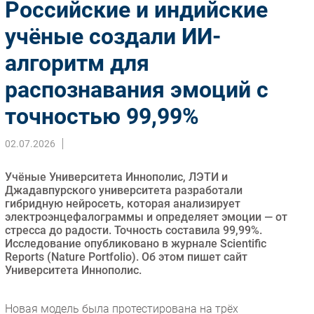
Российские и индийские
Импорто­замещение
учёные создали ИИ-
Автоматизация Промышленности
алгоритм для
Интернет
Мобильная связь
распознавания эмоций с
Фиксированная связь
точностью 99,99%
Интеграция
Рынок ПК
02.07.2026
Маркетинг
Торговые сети
Учёные Университета Иннополис, ЛЭТИ и
Джадавпурского университета разработали
Оборудование
гибридную нейросеть, которая анализирует
ПО
электроэнцефалограммы и определяет эмоции — от
стресса до радости. Точность составила 99,99%.
Outsourcing
Исследование опубликовано в журнале Scientific
Кадры
Reports (Nature Portfolio). Об этом пишет сайт
Университета Иннополис.
Регулирование
Финансы
Новая модель была протестирована на трёх
Web