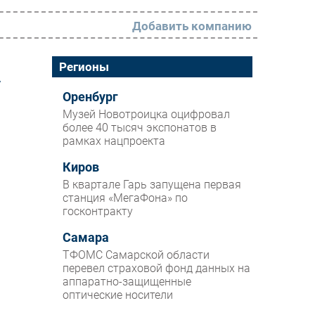
Добавить компанию
РАЗДЕЛЫ
Регионы
у
Новости
Оренбург
Музей Новотроицка оцифровал
Аналитика
более 40 тысяч экспонатов в
рамках нацпроекта
Интервью
Мероприятия
Киров
В квартале Гарь запущена первая
Проекты
станция «МегаФона» по
госконтракту
IT класс
Самара
Тестовый стенд
ТФОМС Самарской области
Каталог компаний
перевел страховой фонд данных на
аппаратно-защищенные
оптические носители