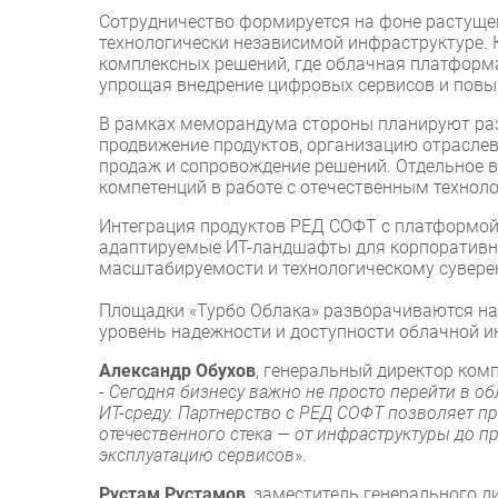
Сотрудничество формируется на фоне растущег
технологически независимой инфраструктуре. 
комплексных решений, где облачная платформа
упрощая внедрение цифровых сервисов и повы
В рамках меморандума стороны планируют ра
продвижение продуктов, организацию отраслев
продаж и сопровождение решений. Отдельное 
компетенций в работе с отечественным технол
Интеграция продуктов РЕД СОФТ с платформой
адаптируемые ИТ-ландшафты для корпоративны
масштабируемости и технологическому суверен
Площадки «Турбо Облака» разворачиваются на
уровень надежности и доступности облачной 
Александр Обухов
, генеральный директор ком
-
Сегодня бизнесу важно не просто перейти в об
ИТ-среду. Партнерство с РЕД СОФТ позволяет п
отечественного стека — от инфраструктуры до 
эксплуатацию сервисов
».
Рустам Рустамов
, заместитель генерального 