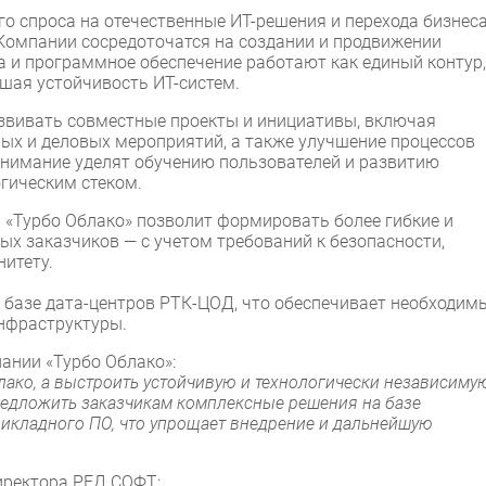
о спроса на отечественные ИТ-решения и перехода бизнеса
Компании сосредоточатся на создании и продвижении
 и программное обеспечение работают как единый контур,
шая устойчивость ИТ-систем.
звивать совместные проекты и инициативы, включая
ых и деловых мероприятий, а также улучшение процессов
внимание уделят обучению пользователей и развитию
огическим стеком.
 «Турбо Облако» позволит формировать более гибкие и
х заказчиков — с учетом требований к безопасности,
итету.
 базе дата-центров РТК-ЦОД, что обеспечивает необходим
инфраструктуры.
пании «Турбо Облако»:
лако, а выстроить устойчивую и технологически независиму
редложить заказчикам комплексные решения на базе
прикладного ПО, что упрощает внедрение и дальнейшую
директора РЕД СОФТ: