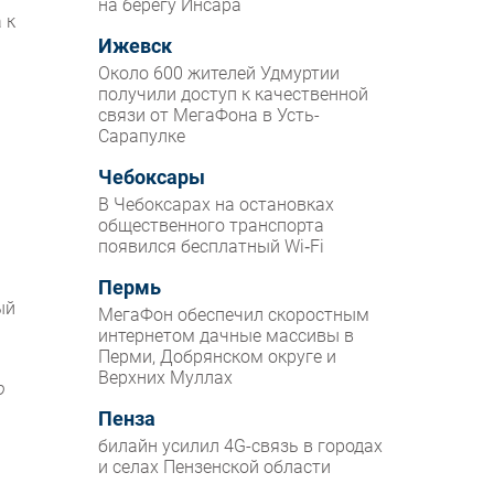
на берегу Инсара
 к
Ижевск
Около 600 жителей Удмуртии
получили доступ к качественной
связи от МегаФона в Усть-
Сарапулке
Чебоксары
В Чебоксарах на остановках
общественного транспорта
появился бесплатный Wi‑Fi
Пермь
ый
МегаФон обеспечил скоростным
интернетом дачные массивы в
Перми, Добрянском округе и
Верхних Муллах
ю
Пенза
билайн усилил 4G-связь в городах
и селах Пензенской области