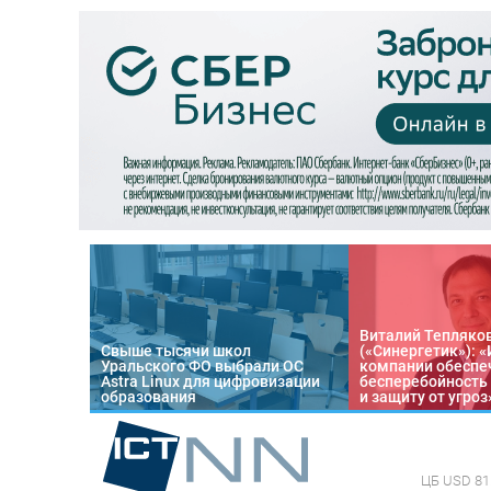
Виталий Тепляко
Свыше тысячи школ
(«Синергетик»): 
Уральского ФО выбрали ОС
компании обеспе
Astra Linux для цифровизации
бесперебойность
образования
и защиту от угроз
ЦБ
USD 81