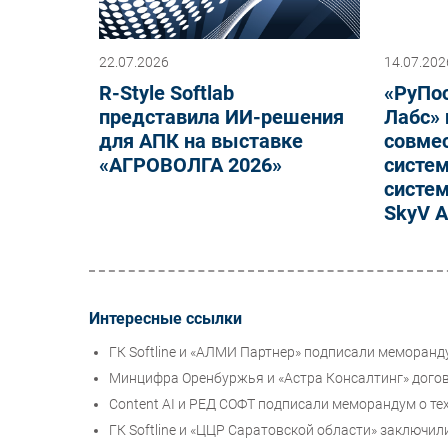
22.07.2026
14.07.202
R-Style Softlab
«РуПо
представила ИИ-решения
Лабс»
для АПК на выставке
совме
«АГРОВОЛГА 2026»
систем
систе
SkyV A
Интересные ссылки
ГК Softline и «АЛМИ Партнер» подписали меморанд
Минцифра Оренбуржья и «Астра Консалтинг» догов
Content AI и РЕД СОФТ подписали меморандум о т
ГК Softline и «ЦЦР Саратовской области» заключи