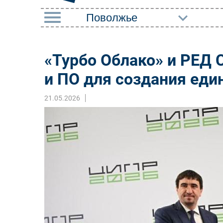
РУБРИКИ
«Турбо Облако» и РЕД
Импорто­замещение
Маркетин
и ПО для создания еди
Автоматизация
Торговые
Промышленности
21.05.2026
Оборудов
Интернет
ПО
Мобильная связь
Outsourci
Фиксированная связь
Кадры
Интеграция
Регулиро
Рынок ПК