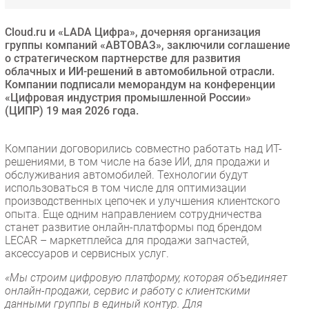
Безопасность
Cloud.ru и «LADA Цифра», дочерняя организация
Инновации
группы компаний «АВТОВАЗ», заключили соглашение
CIO/Управление ИТ
о стратегическом партнерстве для развития
облачных и ИИ-решений в автомобильной отрасли.
Гаджеты
Компании подписали меморандум на конференции
Здоровье
«Цифровая индустрия промышленной России»
(ЦИПР) 19 мая 2026 года.
РАЗДЕЛЫ
Компании договорились совместно работать над ИТ-
решениями, в том числе на базе ИИ, для продажи и
Новости
обслуживания автомобилей. Технологии будут
Аналитика
использоваться в том числе для оптимизации
производственных цепочек и улучшения клиентского
Интервью
опыта. Еще одним направлением сотрудничества
Мероприятия
станет развитие онлайн-платформы под брендом
LECAR – маркетплейса для продажи запчастей,
Проекты
аксессуаров и сервисных услуг.
IT класс
«Мы строим цифровую платформу, которая объединяет
Тестовый стенд
онлайн-продажи, сервис и работу с клиентскими
Каталог компаний
данными группы в единый контур. Для