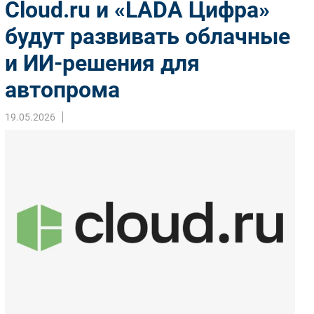
Cloud.ru и «LADA Цифра»
Импорто­замещение
будут развивать облачные
Автоматизация Промышленности
и ИИ-решения для
Интернет
Мобильная связь
автопрома
Фиксированная связь
Интеграция
19.05.2026
Рынок ПК
Маркетинг
Торговые сети
Оборудование
ПО
Outsourcing
Кадры
Регулирование
Финансы
Web