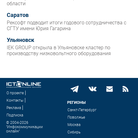
области
Саратов
Рексофт подводит итоги годового сотрудничества с
СГТУ имени Юрия Гагарина
Ульяновск
IEK GROUP открыла в Ульяновске кластер по
производству низковольтного оборудования
О проекте
Контакты
РЕГИОНЫ
Реклама
Санкт-Петербург
Подписка
Поволжье
© 2004-2026
Москва
"Инфокоммуникации
онлайн"
Сибирь