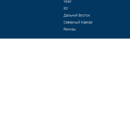
Урал
Юг
Дальний Восток
Северный Кавказ
Релизы