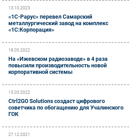
13.10.2023
Безопасность
«1С-Рарус» перевел Самарский
Инновации
металлургический завод на комплекс
CIO/Управление ИТ
«1С:Корпорация»
Гаджеты
Здоровье
18.05.2022
На «Ижевском радиозаводе» в 4 раза
РАЗДЕЛЫ
повысили производительность новой
корпоративной системы
Новости
Аналитика
Интервью
15.03.2022
Мероприятия
Ctrl2GO Solutions создаст цифрового
советчика по обогащению для Учалинского
Проекты
ГОК
IT класс
Тестовый стенд
Каталог компаний
27.12.2021