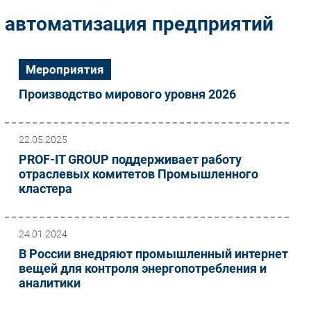
Импорто­замещение
автоматизация предприятий
Автоматизация Промышленности
Интернет
Мероприятия
Мобильная связь
Производство мирового уровня 2026
Фиксированная связь
Интеграция
Рынок ПК
22.05.2025
Маркетинг
PROF-IT GROUP поддерживает работу
отраслевых комитетов Промышленного
Торговые сети
кластера
Оборудование
ПО
Outsourcing
24.01.2024
Кадры
В России внедряют промышленный интернет
вещей для контроля энергопотребления и
Регулирование
аналитики
Финансы
Web