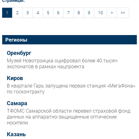
Страницы:
1
2
3
4
5
6
7
8
9
10
>
>>
Регионы
Оренбург
Музей Новотроицка оцифровал более 40 тысяч
экспонатов в рамках нацпроекта
Киров
В квартале Гарь запущена первая станция «МегаФона»
по госконтракту
Самара
ТФОМС Самарской области перевел страховой фонд
данных на аппаратно-защищенные оптические
носители
Казань