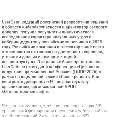
Безопасность
Инновации
CIO/Управление ИТ
UserGate, ведущий российский разработчик решений
в области кибербезопасности и архитектор сетевого
Гаджеты
доверия, озвучил результаты аналитического
Здоровье
исследования характера актуальных угроз и
киберинцидентов у российских заказчиков в 2025
году. Российские компании и госсектор чаще всего
РАЗДЕЛЫ
сталкиваются с атаками на доступность сервисов,
утечками данных и компрометацией
инфраструктуры. Эти данные были представлены
Новости
UserGate на ежегодной конференции «Цифровая
Аналитика
индустрия промышленной России» (ЦИПР 2026) в
Интервью
рамках специальной сессии «Своя крепость. Как
выстроить доверенную ИТ‑инфраструктуру
Мероприятия
организации», организованной АРПП
Проекты
«Отечественный софт».
IT класс
Тестовый стенд
По данным вендора, в течение последнего года 39%
организаций фиксировали нарушения работы сайтов
Каталог компаний
и веб‑приложений, 34% — утечки данных, 32% —