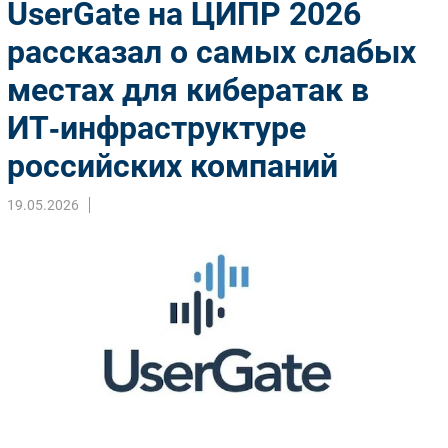
UserGate на ЦИПР 2026
Импорто­замещение
рассказал о самых слабых
Автоматизация Промышленности
местах для кибератак в
Интернет
Мобильная связь
ИТ‑инфраструктуре
Фиксированная связь
российских компаний
Интеграция
Рынок ПК
19.05.2026
Маркетинг
Торговые сети
Оборудование
ПО
Outsourcing
Кадры
Регулирование
Финансы
Web