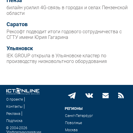
Пенза
билайн усилил 4G-связь в городах и селах Пензенской
области
Саратов
Рексофт подводит итоги годового сотрудничества с
СГТУ имени Юрия Гагарина
Ульяновск
IEK GROUP открыла в Ульяновске кластер по
производству низковольтного оборудования
О проекте
Контакты
РЕГИОНЫ
Реклама
Санкт-Петербург
Подписка
Поволжье
© 2004-2026
Москва
"Инфокоммуникации