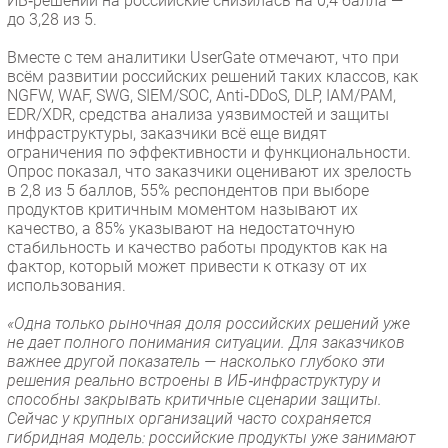
ИБ‑решений на российские снизилась на 0,4 балла —
до 3,28 из 5.
Вместе с тем аналитики UserGate отмечают, что при
всём развитии российских решений таких классов, как
NGFW, WAF, SWG, SIEM/SOC, Anti‑DDoS, DLP, IAM/PAM,
EDR/XDR, средства анализа уязвимостей и защиты
инфраструктуры, заказчики всё еще видят
ограничения по эффективности и функциональности.
Опрос показал, что заказчики оценивают их зрелость
в 2,8 из 5 баллов, 55% респондентов при выборе
продуктов критичным моментом называют их
качество, а 85% указывают на недостаточную
стабильность и качество работы продуктов как на
фактор, который может привести к отказу от их
использования.
«Одна только рыночная доля российских решений уже
не дает полного понимания ситуации. Для заказчиков
важнее другой показатель — насколько глубоко эти
решения реально встроены в ИБ‑инфраструктуру и
способны закрывать критичные сценарии защиты.
Сейчас у крупных организаций часто сохраняется
гибридная модель: российские продукты уже занимают