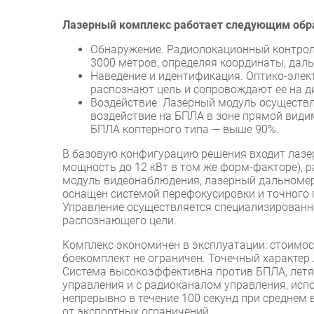
Лазерный комплекс работает следующим обр
Обнаружение. Радиолокационный контрол
3000 метров, определяя координаты, даль
Наведение и идентификация. Оптико-эле
распознают цель и сопровождают ее на ди
Воздействие. Лазерный модуль осуществл
воздействие на БПЛА в зоне прямой види
БПЛА коптерного типа — выше 90%.
В базовую конфигурацию решения входит лазе
мощность до 12 кВт в том же форм-факторе), 
модуль видеонаблюдения, лазерный дальноме
оснащен системой перефокусировки и точного 
Управление осуществляется специализированны
распознающего цели.
Комплекс экономичен в эксплуатации: стоимос
боекомплект не ограничен. Точечный характер
Система высокоэффективна против БПЛА, лет
управления и с радиоканалом управления, исп
непрерывно в течение 100 секунд при среднем 
от экспортных ограничений.