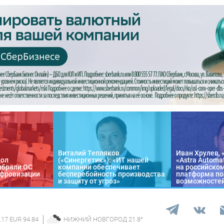
Виталий Тепляков
Иван Хрулев, 
кол
(«Синергетик»): «ИТ нашей
«Astra Automa
ыбрали ОС
компании обеспечивает
на российско
цифровизации
бесперебойность производства
платформа по
и защиту от угроз»
возможносте
.17 EUR 94.84
НИЖНИЙ НОВГОРОД
21.8
°