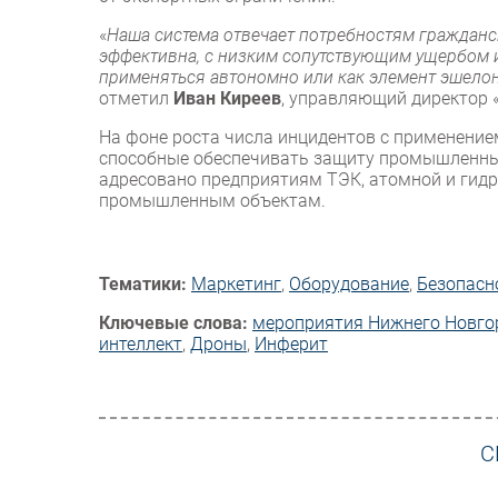
«
Наша система отвечает потребностям гражданс
эффективна, с низким сопутствующим ущербом 
применяться автономно или как элемент эшело
отметил
Иван Киреев
, управляющий директор 
На фоне роста числа инцидентов с применение
способные обеспечивать защиту промышленных
адресовано предприятиям ТЭК, атомной и гидр
промышленным объектам.
Тематики:
Маркетинг
,
Оборудование
,
Безопасн
Ключевые слова:
мероприятия Нижнего Новго
интеллект
,
Дроны
,
Инферит
С