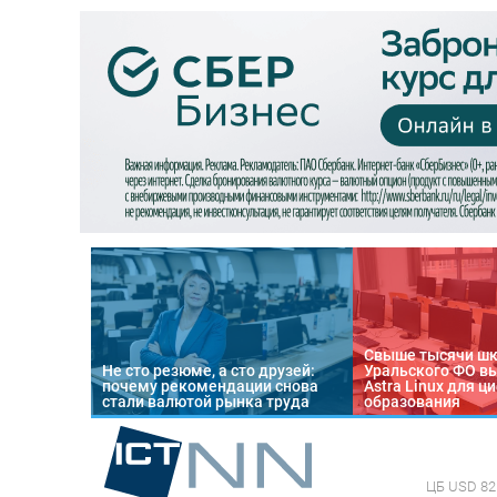
Свыше тысячи ш
Не сто резюме, а сто друзей:
Уральского ФО в
почему рекомендации снова
Astra Linux для 
стали валютой рынка труда
образования
ЦБ
USD 82