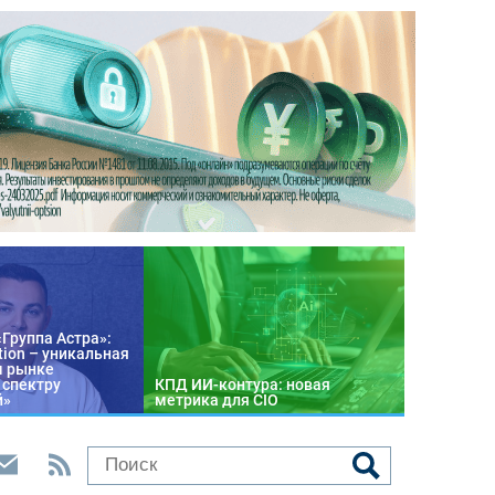
«Группа Астра»:
tion – уникальная
м рынке
 спектру
КПД ИИ-контура: новая
й»
метрика для CIO