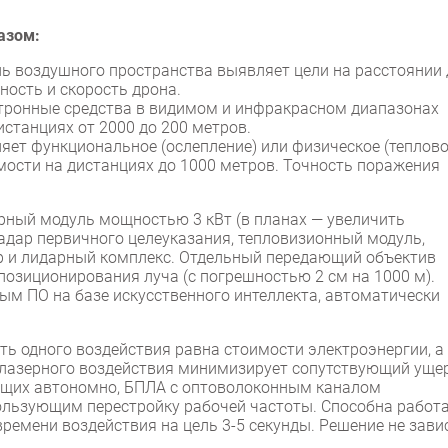
азом:
ь воздушного пространства выявляет цели на расстоянии 
ность и скорость дрона.
ктронные средства в видимом и инфракрасном диапазонах
станциях от 2000 до 200 метров.
яет функциональное (ослепление) или физическое (теплово
мости на дистанциях до 1000 метров. Точность поражения
рный модуль мощностью 3 кВт (в планах — увеличить
радар первичного целеуказания, тепловизионный модуль,
р и лидарный комплекс. Отдельный передающий объектив
позиционирования луча (с погрешностью 2 см на 1000 м).
м ПО на базе искусственного интеллекта, автоматически
ть одного воздействия равна стоимости электроэнергии, а
 лазерного воздействия минимизирует сопутствующий уще
ящих автономно, БПЛА с оптоволоконным каналом
ользующим перестройку рабочей частоты. Способна работ
времени воздействия на цель 3-5 секунды. Решение не зави