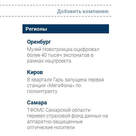
Добавить компанию
РАЗДЕЛЫ
Регионы
Новости
Оренбург
Музей Новотроицка оцифровал
Аналитика
более 40 тысяч экспонатов в
рамках нацпроекта
Интервью
Мероприятия
Киров
В квартале Гарь запущена первая
Проекты
станция «МегаФона» по
госконтракту
IT класс
Самара
Тестовый стенд
ТФОМС Самарской области
Каталог компаний
перевел страховой фонд данных на
аппаратно-защищенные
оптические носители