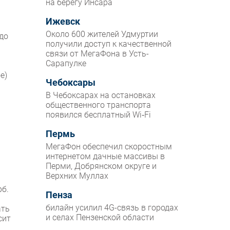
на берегу Инсара
Ижевск
Около 600 жителей Удмуртии
до
получили доступ к качественной
связи от МегаФона в Усть-
Сарапулке
е)
Чебоксары
В Чебоксарах на остановках
общественного транспорта
появился бесплатный Wi‑Fi
Пермь
МегаФон обеспечил скоростным
интернетом дачные массивы в
Перми, Добрянском округе и
Верхних Муллах
рб.
Пенза
билайн усилил 4G-связь в городах
ать
и селах Пензенской области
сит