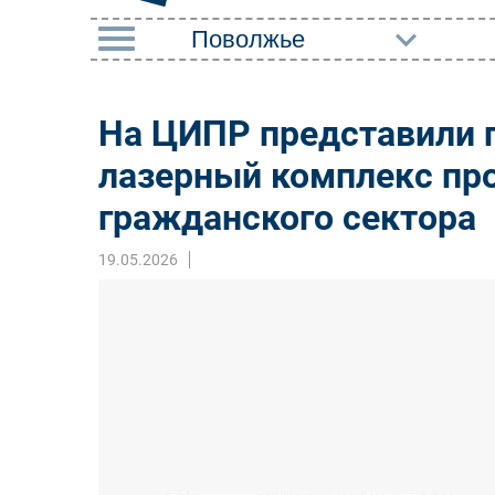
РУБРИКИ
На ЦИПР представили 
Импорто­замещение
Маркетин
лазерный комплекс пр
Автоматизация
Торговые
Промышленности
гражданского сектора
Оборудов
Интернет
19.05.2026
ПО
Мобильная связь
Outsourci
Фиксированная связь
Кадры
Интеграция
Регулиро
Рынок ПК