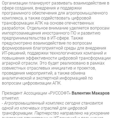
Организации планируют развивать взаимодействие в
Безопасность
сфере создания, внедрения и поддержки
программного обеспечения для агропромышленного
Инновации
комплекса, а также содействовать цифровой
CIO/Управление ИТ
трансформации АПК на основе отечественных
разработок. Отдельное внимание уделяется вопросам
Гаджеты
импортозамещения иностранного ПО и развитию
Здоровье
предпринимательства в ИТ-сфере. Также
предусмотрено взаимодействие по вопросам
формирования благоприятной среды для внедрения
РАЗДЕЛЫ
ИТ-решений, поддержки технологических компаний и
повышения эффективности цифровой трансформации
Новости
аграрной отрасли. Это будет реализовано в рамках
совместных отраслевых инициатив и проектов,
Аналитика
проведения мероприятий, а также обмена
Интервью
аналитической и экспертной информацией по
вопросам цифровизации АПК.
Мероприятия
Проекты
Президент Ассоциации «РУССОФТ»
Валентин Макаров
отметил:
IT класс
-
Агропромышленный комплекс сегодня становится
Тестовый стенд
одной из ключевых отраслей для цифровой
трансформации. Партнерство направлено на ускорение
Каталог компаний