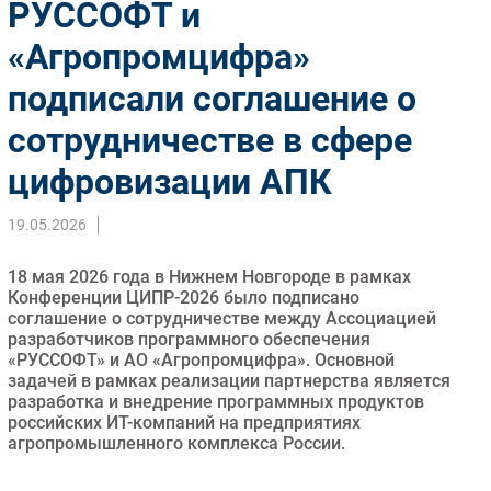
РУССОФТ и
Импорто­замещение
«Агропромцифра»
Автоматизация Промышленности
подписали соглашение о
Интернет
Мобильная связь
сотрудничестве в сфере
Фиксированная связь
цифровизации АПК
Интеграция
Рынок ПК
19.05.2026
Маркетинг
Торговые сети
18 мая 2026 года в Нижнем Новгороде в рамках
Конференции ЦИПР-2026 было подписано
Оборудование
соглашение о сотрудничестве между Ассоциацией
ПО
разработчиков программного обеспечения
«РУССОФТ» и АО «Агропромцифра». Основной
Outsourcing
задачей в рамках реализации партнерства является
Кадры
разработка и внедрение программных продуктов
российских ИТ-компаний на предприятиях
Регулирование
агропромышленного комплекса России.
Финансы
Web