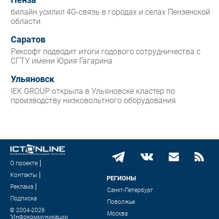
Пенза
билайн усилил 4G-связь в городах и селах Пензенской
области
Саратов
Рексофт подводит итоги годового сотрудничества с
СГТУ имени Юрия Гагарина
Ульяновск
IEK GROUP открыла в Ульяновске кластер по
производству низковольтного оборудования
О проекте
Контакты
РЕГИОНЫ
Реклама
Санкт-Петербург
Подписка
Поволжье
© 2004-2026
Москва
"Инфокоммуникации