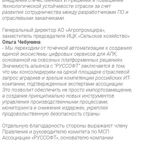
внедрения отечественных ИТ-решений и повышение
технологической устойчивости отрасли за счет
развития сотрудничества между разработчиками ПО и
отраслевыми заказчиками.
Генеральный директор АО «Агропромцира»,
заместитель председателя ИЦК «Сельское хозяйство»
Ольга Чебунина
:
-
Мы переходим от точечной автоматизации к созданию
единой экосистемы цифровых сервисов для АПК,
основанной на сквозных платформенных решениях.
Значимость альянса с "РУССОФТ" заключается в том,
что мы консолидируем на одной площадке отраслевой
запрос аграриев и зрелые компетенции российских ИТ-
компании, подтвержденные экспертами ассоциации.
Это позволит обеспечить не просто импортозамещение,
а создание принципиально новых инструментов
управления производственными процессами,
мониторинга и снижения издержек, укрепляя
продовольственную безопасность страны
.
Отдельную благодарность стороны выражают члену
Правления и руководителю комитета по МСП
Ассоциации «РУССОФТ», основателю компании