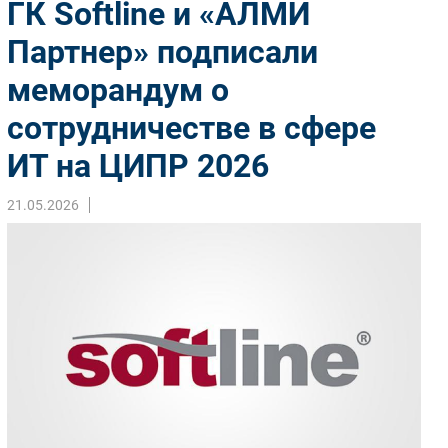
ГК Softline и «АЛМИ
Импорто­замещение
Партнер» подписали
Автоматизация Промышленности
меморандум о
Интернет
Мобильная связь
сотрудничестве в сфере
Фиксированная связь
ИТ на ЦИПР 2026
Интеграция
Рынок ПК
21.05.2026
Маркетинг
Торговые сети
Оборудование
ПО
Outsourcing
Кадры
Регулирование
Финансы
Web