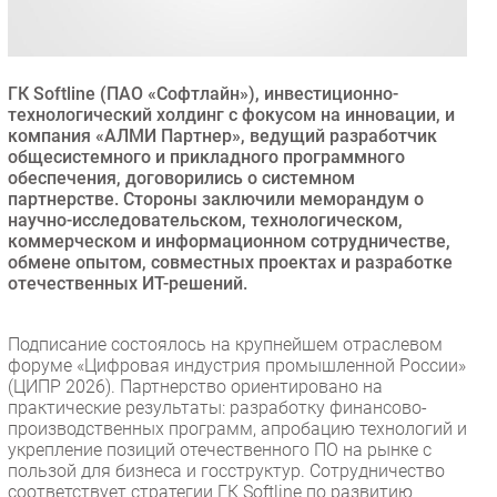
Безопасность
Инновации
CIO/Управление ИТ
ГК Softline (ПАО «Софтлайн»), инвестиционно-
технологический холдинг с фокусом на инновации, и
Гаджеты
компания «АЛМИ Партнер», ведущий разработчик
Здоровье
общесистемного и прикладного программного
обеспечения, договорились о системном
партнерстве. Стороны заключили меморандум о
РАЗДЕЛЫ
научно-исследовательском, технологическом,
коммерческом и информационном сотрудничестве,
обмене опытом, совместных проектах и разработке
Новости
отечественных ИТ-решений.
Аналитика
Интервью
Подписание состоялось на крупнейшем отраслевом
Мероприятия
форуме «Цифровая индустрия промышленной России»
(ЦИПР 2026). Партнерство ориентировано на
Проекты
практические результаты: разработку финансово-
IT класс
производственных программ, апробацию технологий и
Тестовый стенд
укрепление позиций отечественного ПО на рынке с
пользой для бизнеса и госструктур. Сотрудничество
Каталог компаний
соответствует стратегии ГК Softline по развитию