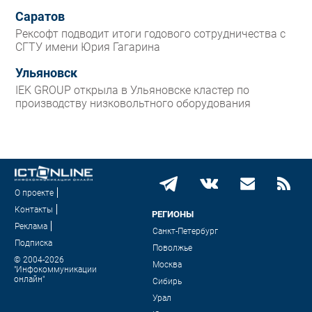
Саратов
Рексофт подводит итоги годового сотрудничества с
СГТУ имени Юрия Гагарина
Ульяновск
IEK GROUP открыла в Ульяновске кластер по
производству низковольтного оборудования
О проекте
Контакты
РЕГИОНЫ
Реклама
Санкт-Петербург
Подписка
Поволжье
© 2004-2026
Москва
"Инфокоммуникации
онлайн"
Сибирь
Урал