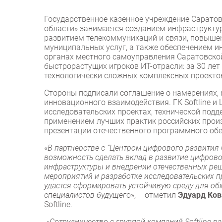
Государственное казенное учреждение Саратов
области» занимается созданием инфраструктур
развитием телекоммуникаций и связи, повышен
муниципальных услуг, а также обеспечением и
органах местного самоуправления Саратовской 
быстрорастущих игроков ИТ-отрасли: за 30 лет
технологически сложных комплексных проекто
Стороны подписали соглашение о намерениях,
инновационного взаимодействия. ГК Softline 
исследовательских проектах, технической под
применением лучших практик российских прои
презентации отечественного программного обе
«
В партнерстве с “Центром цифрового развития 
возможность сделать вклад в развитие цифрово
инфраструктуры и внедрении отечественных ре
мероприятий и разработке исследовательских пр
удастся сформировать устойчивую среду для об
специалистов будущег
о», – отметил
Эдуард Ков
Softline.
«
Сотрудничество с группой компаний Softline 