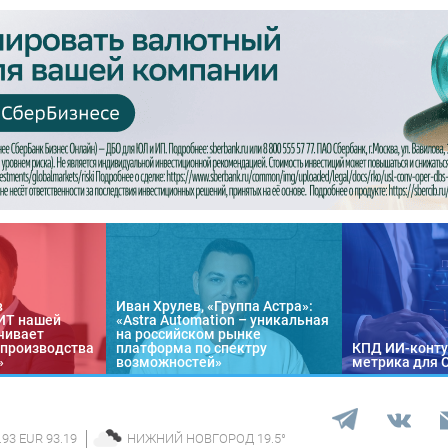
в
Иван Хрулев, «Группа Астра»:
«ИТ нашей
«Astra Automation – уникальная
чивает
на российском рынке
 производства
платформа по спектру
КПД ИИ-конту
»
возможностей»
метрика для 
.93 EUR 93.19
НИЖНИЙ НОВГОРОД
19.5
°