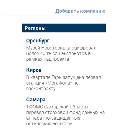
Добавить компанию
РАЗДЕЛЫ
Регионы
Новости
Оренбург
Музей Новотроицка оцифровал
Аналитика
более 40 тысяч экспонатов в
рамках нацпроекта
Интервью
Мероприятия
Киров
В квартале Гарь запущена первая
Проекты
станция «МегаФона» по
госконтракту
IT класс
Самара
Тестовый стенд
ТФОМС Самарской области
Каталог компаний
перевел страховой фонд данных на
аппаратно-защищенные
оптические носители