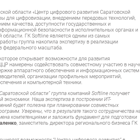
ской области «Центр цифрового развития Саратовской
ы для цифровизации, внедрением передовых технологий,
ием качества, доступности государственных и
нформационной безопасности в исполнительных органах и
области. ГК Softline является одним из самых
 работы группа накопила экспертизу в реализации
в федерального масштаба.
 которое открывает возможности для развития
и ЦЦР намерены содействовать совместному участию в науч
держке аппаратного обеспечения и информационных систем
зводителей, организации профильных мероприятий,
спечения и компьютерной техники.
Саратовской области” группа компаний Softline получает
й экономики. Наша экспертиза в построении ИТ-
шений будет полезна при планировании совместных
ограмм. Уверены, что в результате такого сотрудничества н
мена компетенциями и заложить фундамент для подготовки
аленко
, заместитель директора регионального бизнеса ГК
расширяет возможности “Центра цифрового развития” в