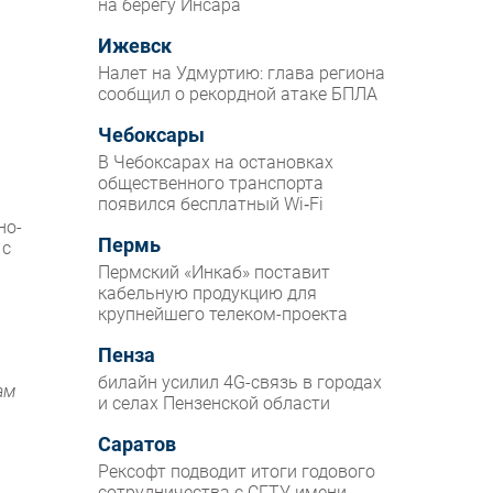
на берегу Инсара
Ижевск
Налет на Удмуртию: глава региона
сообщил о рекордной атаке БПЛА
Чебоксары
В Чебоксарах на остановках
общественного транспорта
появился бесплатный Wi‑Fi
но-
Пермь
 с
Пермский «Инкаб» поставит
кабельную продукцию для
крупнейшего телеком-проекта
Пенза
билайн усилил 4G-связь в городах
ам
и селах Пензенской области
Саратов
Рексофт подводит итоги годового
сотрудничества с СГТУ имени