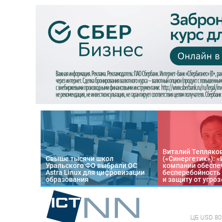
Виталий Тепляко
Свыше тысячи школ
(«Синергетик»): 
Уральского ФО выбрали ОС
компании обеспе
Astra Linux для цифровизации
бесперебойность
образования
и защиту от угроз
ЦБ
USD 80