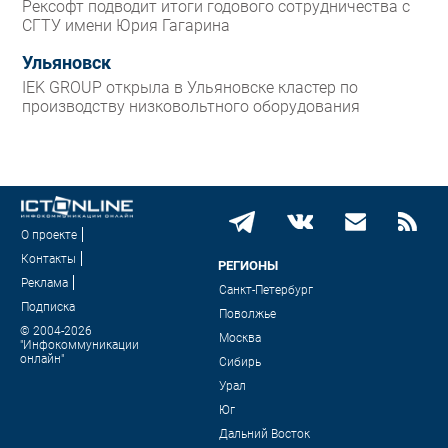
Рексофт подводит итоги годового сотрудничества с
СГТУ имени Юрия Гагарина
Ульяновск
IEK GROUP открыла в Ульяновске кластер по
производству низковольтного оборудования
О проекте
Контакты
РЕГИОНЫ
Реклама
Санкт-Петербург
Подписка
Поволжье
© 2004-2026
Москва
"Инфокоммуникации
онлайн"
Сибирь
Урал
Юг
Дальний Восток