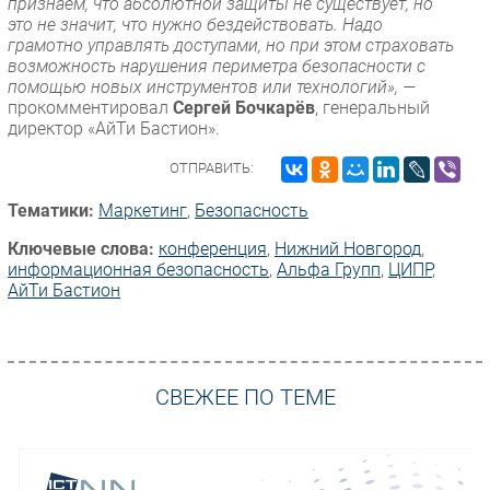
признаем, что абсолютной защиты не существует, но
это не значит, что нужно бездействовать. Надо
грамотно управлять доступами, но при этом страховать
возможность нарушения периметра безопасности с
помощью новых инструментов или технологий», —
прокомментировал
Сергей Бочкарёв
, генеральный
директор «АйТи Бастион».
ОТПРАВИТЬ:
Тематики:
Маркетинг
,
Безопасность
Ключевые слова:
конференция
,
Нижний Новгород
,
информационная безопасность
,
Альфа Групп
,
ЦИПР
,
АйТи Бастион
СВЕЖЕЕ ПО ТЕМЕ