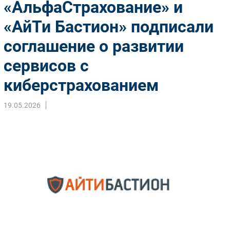
«АльфаСтрахование» и
Импорто­замещение
«АйТи Бастион» подписали
Автоматизация Промышленности
соглашение о развитии
Интернет
Мобильная связь
сервисов с
Фиксированная связь
киберстрахованием
Интеграция
Рынок ПК
19.05.2026
Маркетинг
Торговые сети
Оборудование
ПО
Outsourcing
Кадры
Регулирование
Финансы
Web