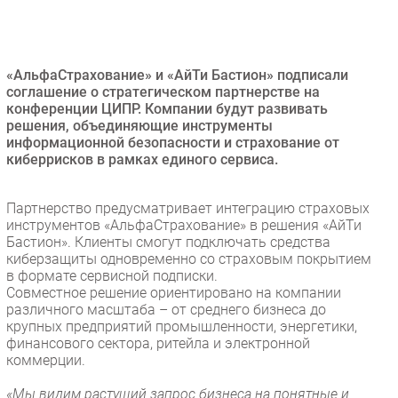
Безопасность
Инновации
CIO/Управление ИТ
«АльфаСтрахование» и «АйТи Бастион» подписали
соглашение о стратегическом партнерстве на
Гаджеты
конференции ЦИПР. Компании будут развивать
Здоровье
решения, объединяющие инструменты
информационной безопасности и страхование от
киберрисков в рамках единого сервиса.
РАЗДЕЛЫ
Партнерство предусматривает интеграцию страховых
Новости
инструментов «АльфаСтрахование» в решения «АйТи
Аналитика
Бастион». Клиенты смогут подключать средства
киберзащиты одновременно со страховым покрытием
Интервью
в формате сервисной подписки.
Мероприятия
Совместное решение ориентировано на компании
различного масштаба – от среднего бизнеса до
Проекты
крупных предприятий промышленности, энергетики,
IT класс
финансового сектора, ритейла и электронной
Тестовый стенд
коммерции.
Каталог компаний
«Мы видим растущий запрос бизнеса на понятные и