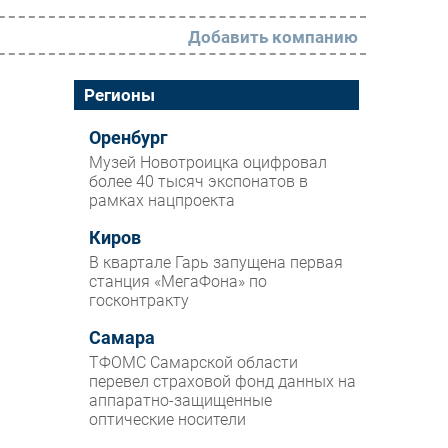
Добавить компанию
РАЗДЕЛЫ
Регионы
Новости
Оренбург
Музей Новотроицка оцифровал
Аналитика
более 40 тысяч экспонатов в
рамках нацпроекта
Интервью
Мероприятия
Киров
В квартале Гарь запущена первая
Проекты
станция «МегаФона» по
госконтракту
IT класс
Самара
Тестовый стенд
ТФОМС Самарской области
Каталог компаний
перевел страховой фонд данных на
аппаратно-защищенные
оптические носители