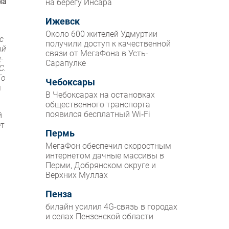
на
на берегу Инсара
Ижевск
Около 600 жителей Удмуртии
с
получили доступ к качественной
ый
связи от МегаФона в Усть-
-
Сарапулке
С.
То
Чебоксары
м
В Чебоксарах на остановках
общественного транспорта
появился бесплатный Wi‑Fi
й
ет
Пермь
МегаФон обеспечил скоростным
интернетом дачные массивы в
Перми, Добрянском округе и
Верхних Муллах
Пенза
билайн усилил 4G-связь в городах
и селах Пензенской области