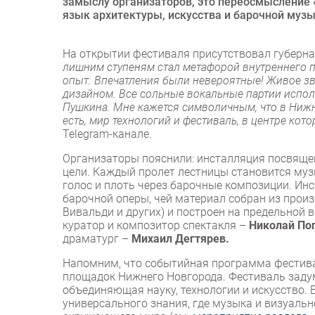
замыслу организаторов, это переосмысление 
язык архитектуры, искусства и барочной музы
На открытии фестиваля присутствовал губерн
лишним ступеням стал метафорой внутреннего 
опыт. Впечатления были невероятные! Живое з
дизайном. Все сольные вокальные партии исполн
Пушкина. Мне кажется символичным, что в Ниж
есть, мир технологий и фестиваль, в центре кото
Telegram-канале.
Организаторы пояснили: инсталляция посвяще
цели. Каждый пролет лестницы становится муз
голос и плоть через барочные композиции. Ин
барочной оперы, чей материал собран из прои
Вивальди и других) и построен на предельно
куратор и композитор спектакля –
Николай По
драматург –
Михаил Дегтярев.
Напомним, что событийная программа фестива
площадок Нижнего Новгорода. Фестиваль заду
объединяющая науку, технологии и искусство. 
универсального знания, где музыка и визуаль