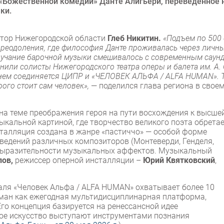
«Божественной комедии» Данте Алигьери, переведенное 
ки.
атор Нижегородской области
Глеб Никитин.
«Подъем по 500 
преодоления, где философия Данте проживалась через личн
вучание барочной музыки смешивалось с современным саунд
или солисты Нижегородского театра оперы и балета им. А. 
нем соединяется ЦИПР и «ЧЕЛОВЕК АЛЬФА / ALFA HUMAN». 
рого стоит сам человек»,
— поделился глава региона в свое
на теме преображения героя на пути восхождения к высше
ыкальной картиной, где творчество великого поэта обрета
сталляция создана в жанре «пастиччо» — особой форме
зведений различных композиторов (Монтеверди, Генделя,
й выразительности музыкальных аффектов. Музыкальный
пов,
режиссер оперной инсталляции –
Юрий Квятковский
,
ля «Человек Альфа / ALFA HUMAN» охватывает более 10
ман как ежегодная мультидисциплинарная платформа,
Его концепция базируется на ренессансной идее
ное искусство выступают инструментами познания