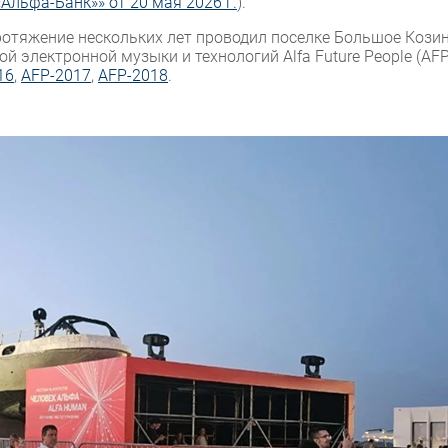
Альфа-Банк»» от 20 мая 2026 г.
).
ротяжение нескольких лет проводил поселке Большое Кози
электронной музыки и технологий Alfa Future People (AFP
16
,
AFP-2017
,
AFP-2018
.