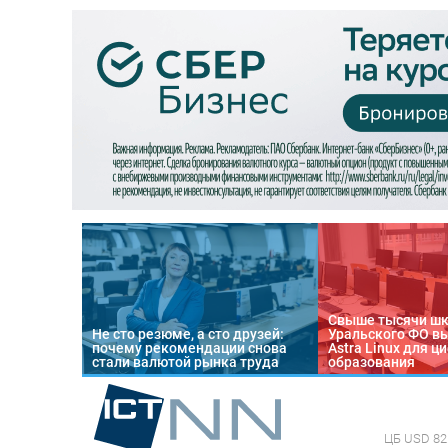
Свыше тысячи ш
Не сто резюме, а сто друзей:
Уральского ФО в
почему рекомендации снова
Astra Linux для 
стали валютой рынка труда
образования
ЦБ
USD 82