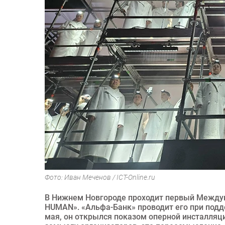
Фото: Иван Меченов / ICT-Online.ru
В Нижнем Новгороде проходит первый Междун
HUMAN». «Альфа-Банк» проводит его при подд
мая, он открылся показом оперной инсталляц