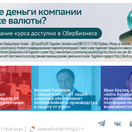
Виталий Тепляков
Иван Хрулев, 
кол
(«Синергетик»): «ИТ нашей
«Astra Automa
ыбрали ОС
компании обеспечивает
на российско
цифровизации
бесперебойность производства
платформа по
и защиту от угроз»
возможносте
.17 EUR 94.84
НИЖНИЙ НОВГОРОД
21.1
°