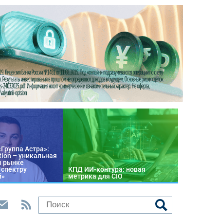
«Группа Астра»:
tion – уникальная
м рынке
 спектру
КПД ИИ-контура: новая
й»
метрика для CIO