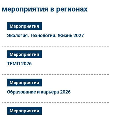
Импорто­замещение
мероприятия в регионах
Автоматизация Промышленности
Интернет
Мероприятия
Мобильная связь
Экология. Технологии. Жизнь 2027
Фиксированная связь
Интеграция
Рынок ПК
Мероприятия
Маркетинг
ТЕМП 2026
Торговые сети
Оборудование
ПО
Мероприятия
Outsourcing
Образование и карьера 2026
Кадры
Регулирование
Финансы
Мероприятия
Web