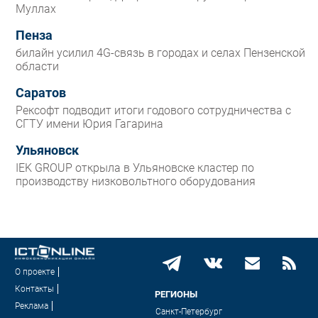
Муллах
Пенза
билайн усилил 4G-связь в городах и селах Пензенской
области
Саратов
Рексофт подводит итоги годового сотрудничества с
СГТУ имени Юрия Гагарина
Ульяновск
IEK GROUP открыла в Ульяновске кластер по
производству низковольтного оборудования
О проекте
Контакты
РЕГИОНЫ
Реклама
Санкт-Петербург