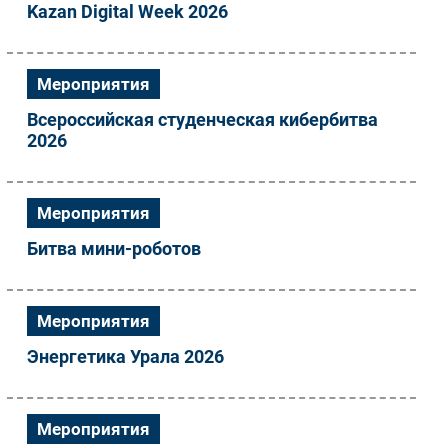
Kazan Digital Week 2026
Безопасность
Инновации
CIO/Управление ИТ
Мероприятия
Гаджеты
Всероссийская студенческая кибербитва
Здоровье
2026
РАЗДЕЛЫ
Мероприятия
Новости
Битва мини-роботов
Аналитика
Интервью
Мероприятия
Мероприятия
Проекты
Энергетика Урала 2026
IT класс
Тестовый стенд
Мероприятия
Каталог компаний