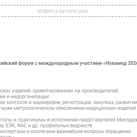
ЧЕТВЕРГ, 6 АВГУСТА 2026
г
Финансы
 сети
Web
ание
Безопасность
оссийский форум с международным участием «Новамед 202
Инновации
ng
CIO/Управление ИТ
ких изделий, ориентированная на производителей,
Гаджеты
рии и медорганизации
 контроле и маркировке, регистрации, закупках, развити
вание
Здоровье
 также метрологическом обеспечении медицинских изделий
 столы и практикумы в исполнении представителей Минздра
, ЕЭК, ФАС и др. профильных ведомств
 экспертами и коллегами важнейшие вопросы обращения