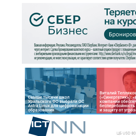
Виталий Тепляко
Свыше тысячи школ
(«Синергетик»): 
Уральского ФО выбрали ОС
компании обеспе
Astra Linux для цифровизации
бесперебойность
образования
и защиту от угроз
ЦБ
USD 80