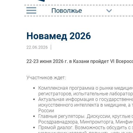
РУБРИКИ
Новамед 2026
Импорто­замещение
Маркетин
22.06.2026
Автоматизация
Торговые
Промышленности
Оборудов
22-23 июня 2026 г. в Казани пройдет VI Всер
Интернет
ПО
Мобильная связь
Участников ждет:
Outsourci
Фиксированная связь
Комплексная программа о рынке медицинс
Кадры
регистраторов, испытательные лаборато
Интеграция
Актуальная информация о государственном
Регулиро
искусственного интеллекта в медицине, а
Рынок ПК
России
Главные регуляторы. Дискуссии, круглые
Росздравнадзора, Минпромторга, Минфина
Прямой диалог. Возможность обсудить с