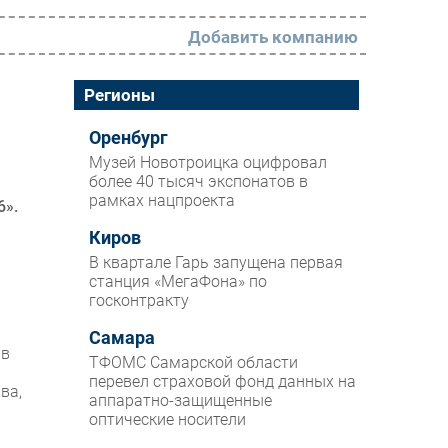
Добавить компанию
РАЗДЕЛЫ
Регионы
Новости
Оренбург
Музей Новотроицка оцифровал
Аналитика
более 40 тысяч экспонатов в
рамках нацпроекта
Интервью
6».
Мероприятия
Киров
В квартале Гарь запущена первая
Проекты
станция «МегаФона» по
госконтракту
IT класс
и
Самара
Тестовый стенд
 в
ТФОМС Самарской области
Каталог компаний
перевел страховой фонд данных на
ва,
аппаратно-защищенные
оптические носители