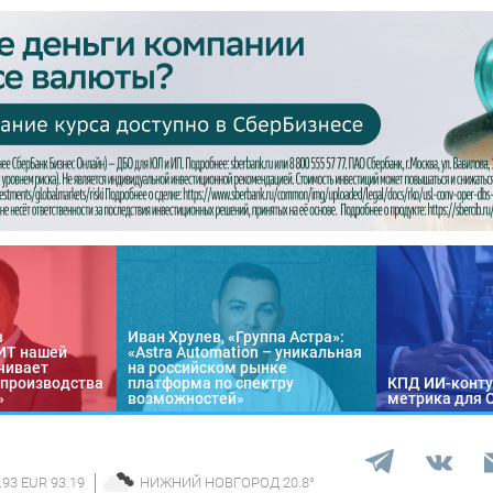
в
Иван Хрулев, «Группа Астра»:
«ИТ нашей
«Astra Automation – уникальная
чивает
на российском рынке
 производства
платформа по спектру
КПД ИИ-конту
»
возможностей»
метрика для 
.93 EUR 93.19
НИЖНИЙ НОВГОРОД
20.8
°