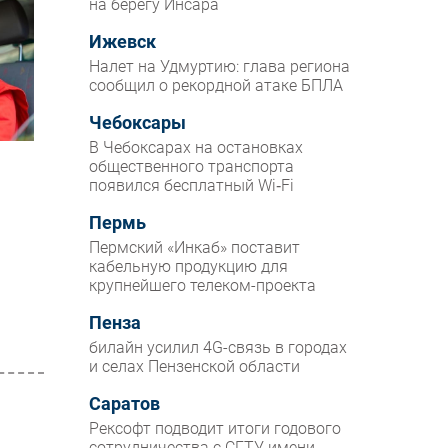
на берегу Инсара
Ижевск
Налет на Удмуртию: глава региона
сообщил о рекордной атаке БПЛА
Чебоксары
В Чебоксарах на остановках
общественного транспорта
появился бесплатный Wi‑Fi
Пермь
Пермский «Инкаб» поставит
кабельную продукцию для
крупнейшего телеком-проекта
Пенза
билайн усилил 4G-связь в городах
и селах Пензенской области
Саратов
Рексофт подводит итоги годового
сотрудничества с СГТУ имени