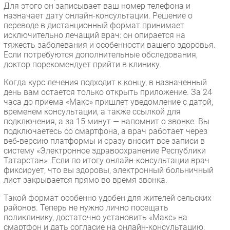
Для этого он записывает ваш номер телефона и
Безопасность
назначает дату онлайн-консультации. Решение о
переводе в дистанционный формат принимает
Инновации
исключительно лечащий врач: он опирается на
CIO/Управление ИТ
тяжесть заболевания и особенности вашего здоровья.
Если потребуются дополнительные обследования,
Гаджеты
доктор порекомендует прийти в клинику.
Здоровье
Когда курс лечения подходит к концу, в назначенный
день вам остается только открыть приложение. За 24
РАЗДЕЛЫ
часа до приема «Макс» пришлет уведомление с датой,
временем консультации, а также ссылкой для
Новости
подключения, а за 15 минут — напомнит о звонке. Вы
подключаетесь со смартфона, а врач работает через
Аналитика
веб-версию платформы и сразу вносит все записи в
Интервью
систему «Электронное здравоохранение Республики
Татарстан». Если по итогу онлайн-консультации врач
Мероприятия
фиксирует, что вы здоровы, электронный больничный
Проекты
лист закрывается прямо во время звонка.
IT класс
Такой формат особенно удобен для жителей сельских
Тестовый стенд
районов. Теперь не нужно лично посещать
поликлинику, достаточно установить «Макс» на
Каталог компаний
смартфон и дать согласие на онлайн-консультацию.