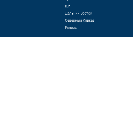
Юг
Дальний Восток
Северный Кавказ
Релизы