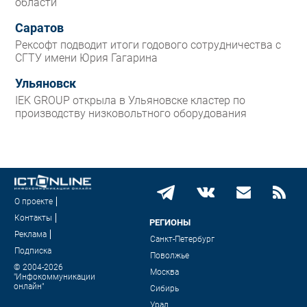
области
Саратов
Рексофт подводит итоги годового сотрудничества с
СГТУ имени Юрия Гагарина
Ульяновск
IEK GROUP открыла в Ульяновске кластер по
производству низковольтного оборудования
О проекте
Контакты
РЕГИОНЫ
Реклама
Санкт-Петербург
Подписка
Поволжье
© 2004-2026
Москва
"Инфокоммуникации
онлайн"
Сибирь
Урал