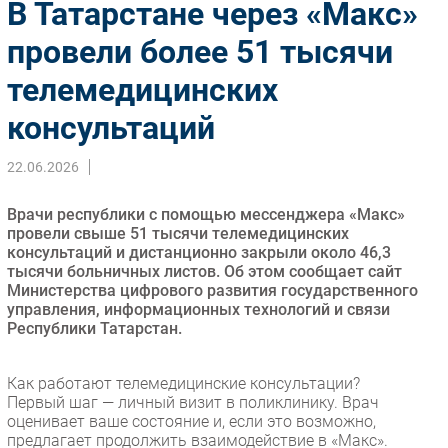
В Татарстане через «Макс»
Импорто­замещение
провели более 51 тысячи
Автоматизация Промышленности
телемедицинских
Интернет
Мобильная связь
консультаций
Фиксированная связь
Интеграция
22.06.2026
Рынок ПК
Врачи республики с помощью мессенджера «Макс»
Маркетинг
провели свыше 51 тысячи телемедицинских
Торговые сети
консультаций и дистанционно закрыли около 46,3
тысячи больничных листов. Об этом сообщает сайт
Оборудование
Министерства цифрового развития государственного
ПО
управления, информационных технологий и связи
Республики Татарстан.
Outsourcing
Кадры
Как работают телемедицинские консультации?
Регулирование
Первый шаг — личный визит в поликлинику. Врач
Финансы
оценивает ваше состояние и, если это возможно,
предлагает продолжить взаимодействие в «Макс».
Web