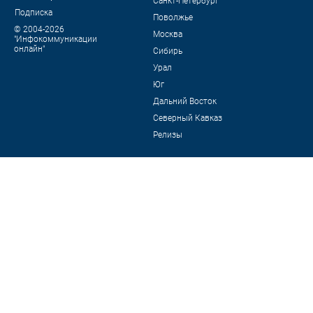
Санкт-Петербург
Подписка
Поволжье
© 2004-2026
Москва
"Инфокоммуникации
онлайн"
Сибирь
Урал
Юг
Дальний Восток
Северный Кавказ
Релизы