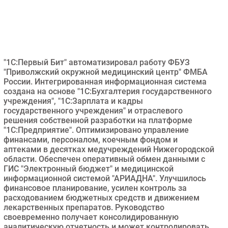
Безопасность
Инновации
CIO/Управление ИТ
Гаджеты
"1С:Первый Бит" автоматизировал работу ФБУЗ
Здоровье
"Приволжский окружной медицинский центр" ФМБА
России. Интегрированная информационная система
создана на основе "1С:Бухгалтерия государственного
РАЗДЕЛЫ
учреждения", "1С:Зарплата и кадры
государственного учреждения" и отраслевого
решения собственной разработки на платформе
Новости
"1С:Предприятие". Оптимизировано управление
Аналитика
финансами, персоналом, коечным фондом и
Интервью
аптеками в десятках медучреждений Нижегородской
области. Обеспечен оперативный обмен данными с
Мероприятия
ГИС "Электронный бюджет" и медицинской
Проекты
информационной системой "АРИАДНА". Улучшилось
финансовое планирование, усилен контроль за
IT класс
расходованием бюджетных средств и движением
Тестовый стенд
лекарственных препаратов. Руководство
своевременно получает консолидированную
Каталог компаний
аналитическую отчетность и может контролировать