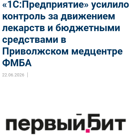
«1С:Предприятие» усилило
Импорто­замещение
контроль за движением
Автоматизация Промышленности
лекарств и бюджетными
Интернет
Мобильная связь
средствами в
Фиксированная связь
Приволжском медцентре
Интеграция
Рынок ПК
ФМБА
Маркетинг
22.06.2026
Торговые сети
Оборудование
ПО
Outsourcing
Кадры
Регулирование
Финансы
Web