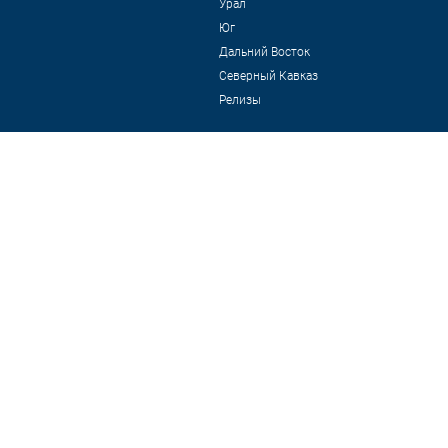
Урал
Юг
Дальний Восток
Северный Кавказ
Релизы