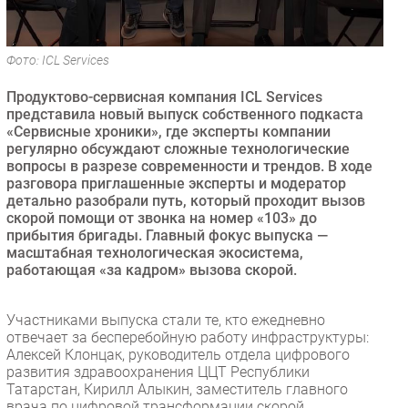
Безопасность
Инновации
Фото: ICL Services
CIO/Управление ИТ
Продуктово-сервисная компания ICL Services
Гаджеты
представила новый выпуск собственного подкаста
Здоровье
«Сервисные хроники», где эксперты компании
регулярно обсуждают сложные технологические
вопросы в разрезе современности и трендов. В ходе
РАЗДЕЛЫ
разговора приглашенные эксперты и модератор
детально разобрали путь, который проходит вызов
Новости
скорой помощи от звонка на номер «103» до
прибытия бригады. Главный фокус выпуска —
Аналитика
масштабная технологическая экосистема,
Интервью
работающая «за кадром» вызова скорой.
Мероприятия
Проекты
Участниками выпуска стали те, кто ежедневно
отвечает за бесперебойную работу инфраструктуры:
IT класс
Алексей Клонцак, руководитель отдела цифрового
Тестовый стенд
развития здравоохранения ЦЦТ Республики
Татарстан, Кирилл Алыкин, заместитель главного
Каталог компаний
врача по цифровой трансформации скорой