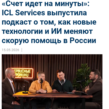
«Счет идет на минуты»:
Импорто­замещение
ICL Services выпустила
Автоматизация Промышленности
подкаст о том, как новые
Интернет
Мобильная связь
технологии и ИИ меняют
Фиксированная связь
скорую помощь в России
Интеграция
Рынок ПК
15.05.2026
Маркетинг
Торговые сети
Оборудование
ПО
Outsourcing
Кадры
Регулирование
Финансы
Web