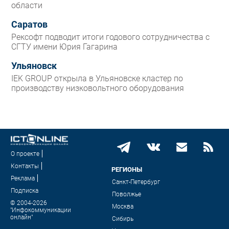
области
Саратов
Рексофт подводит итоги годового сотрудничества с
СГТУ имени Юрия Гагарина
Ульяновск
IEK GROUP открыла в Ульяновске кластер по
производству низковольтного оборудования
О проекте
Контакты
РЕГИОНЫ
Реклама
Санкт-Петербург
Подписка
Поволжье
© 2004-2026
Москва
"Инфокоммуникации
онлайн"
Сибирь