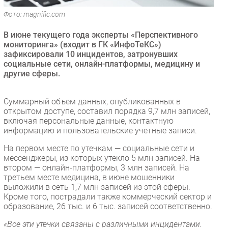
Безопасность
Фото: magnific.com
Инновации
В июне текущего года эксперты «Перспективного
CIO/Управление ИТ
мониторинга» (входит в ГК «ИнфоТеКС»)
зафиксировали 10 инцидентов, затронувших
Гаджеты
социальные сети, онлайн-платформы, медицину и
Здоровье
другие сферы.
РАЗДЕЛЫ
Суммарный объем данных, опубликованных в
открытом доступе, составил порядка 9,7 млн записей,
Новости
включая персональные данные, контактную
информацию и пользовательские учетные записи.
Аналитика
На первом месте по утечкам — социальные сети и
Интервью
мессенджеры, из которых утекло 5 млн записей. На
Мероприятия
втором — онлайн-платформы, 3 млн записей. На
третьем месте медицина, в июне мошенники
Проекты
выложили в сеть 1,7 млн записей из этой сферы.
IT класс
Кроме того, пострадали также коммерческий сектор и
Тестовый стенд
образование, 26 тыс. и 6 тыс. записей соответственно.
Каталог компаний
«Все эти утечки связаны с различными инцидентами.