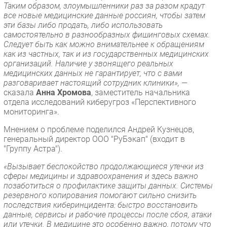
Таким образом, злоумышленники раз за разом крадут
все новые медицинские данные россиян, чтобы затем
эти базы либо продать, либо использовать
самостоятельно в разнообразных фишинговых схемах.
Следует быть как можно внимательнее к обращениям
как из частных, так и из государственных медицинских
организаций. Наличие у звонящего реальных
медицинских данных не гарантирует, что с вами
разговаривает настоящий сотрудник клиники», —
сказала
Анна Хромова
, заместитель начальника
отдела исследований киберугроз «Перспективного
мониторинга».
Мнением о проблеме поделился Андрей Кузнецов,
генеральный директор ООО "РуБэкап" (входит в
"Группу Астра").
«Вызывает беспокойство продолжающиеся утечки из
сферы медицины и здравоохранения и здесь важно
позаботиться о профилактике защиты данных. Системы
резервного копирования помогают сильно снизить
последствия киберинцидента: быстро восстановить
данные, сервисы и рабочие процессы после сбоя, атаки
или утечки. В медицине это особенно важно, потому что