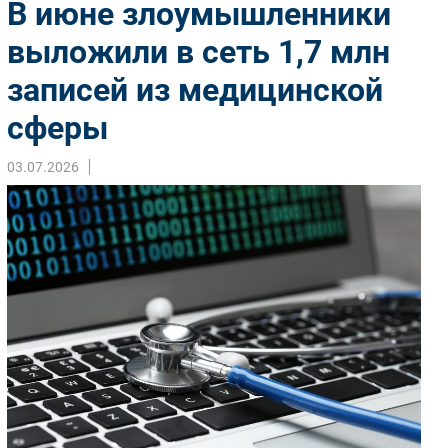
В июне злоумышленники
Импорто­замещение
выложили в сеть 1,7 млн
Автоматизация Промышленности
записей из медицинской
Интернет
Мобильная связь
сферы
Фиксированная связь
Интеграция
03.07.2026
Рынок ПК
Маркетинг
Торговые сети
Оборудование
ПО
Outsourcing
Кадры
Регулирование
Финансы
Web