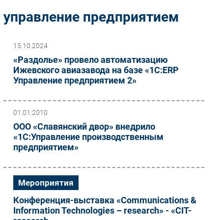
Импорто­замещение
управление предприятием
Автоматизация Промышленности
Интернет
15.10.2024
Мобильная связь
«Раздолье» провело автоматизацию
Фиксированная связь
Ижевского авиазавода на базе «1С:ERP
Управление предприятием 2»
Интеграция
Рынок ПК
Маркетинг
01.01.2010
Торговые сети
ООО «Славянский двор» внедрило
«1С:Управление производственным
Оборудование
предприятием»
ПО
Outsourcing
Кадры
Мероприятия
Регулирование
Конференция-выставка «Communications &
Финансы
Information Technologies – research» - «СIT-
Web