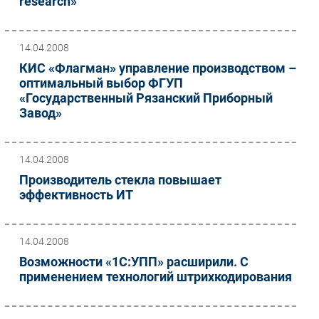
research»
Безопасность
Инновации
14.04.2008
CIO/Управление ИТ
КИС «Флагман» управление производством –
Гаджеты
оптимальный выбор ФГУП
«Государственный Рязанский Приборный
Здоровье
Завод»
РАЗДЕЛЫ
14.04.2008
Новости
Производитель стекла повышает
Аналитика
эффективность ИТ
Интервью
Мероприятия
14.04.2008
Проекты
Возможности «1С:УПП» расширили. С
IT класс
применением технологий штрихкодирования
Тестовый стенд
Каталог компаний