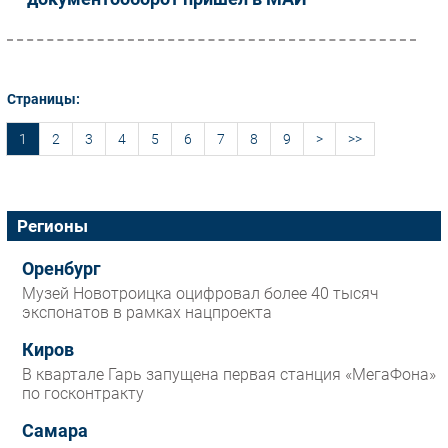
Страницы:
1
2
3
4
5
6
7
8
9
>
>>
Регионы
Оренбург
Музей Новотроицка оцифровал более 40 тысяч
экспонатов в рамках нацпроекта
Киров
В квартале Гарь запущена первая станция «МегаФона»
по госконтракту
Самара