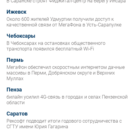
В Саранске строят Фиджитал-центр на берегу Инсара
Ижевск
Около 600 жителей Удмуртии получили доступ к
качественной связи от МегаФона в Усть-Сарапулке
Чебоксары
В Чебоксарах на остановках общественного
транспорта появился бесплатный Wi‑Fi
Пермь
МегаФон обеспечил скоростным интернетом дачные
массивы в Перми, Добрянском округе и Верхних
Муллах
Пенза
билайн усилил 4G-связь в городах и селах Пензенской
области
Саратов
Рексофт подводит итоги годового сотрудничества с
СГТУ имени Юрия Гагарина