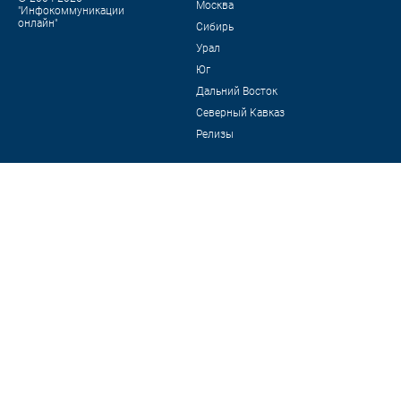
Москва
"Инфокоммуникации
онлайн"
Сибирь
Урал
Юг
Дальний Восток
Северный Кавказ
Релизы