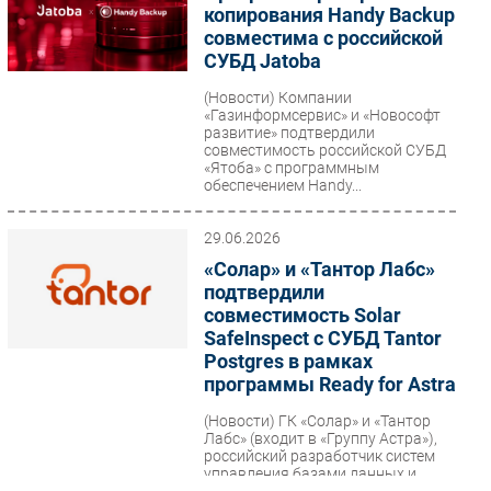
копирования Handy Backup
совместима с российской
СУБД Jatoba
(Новости)
Компании
«Газинформсервис» и «Новософт
развитие» подтвердили
совместимость российской СУБД
«Ятоба» с программным
обеспечением Handy...
29.06.2026
«Солар» и «Тантор Лабс»
подтвердили
совместимость Solar
SafeInspect с СУБД Tantor
Postgres в рамках
программы Ready for Astra
(Новости)
ГК «Солар» и «Тантор
Лабс» (входит в «Группу Астра»),
российский разработчик систем
управления базами данных и
машин баз данных, подтвердили...