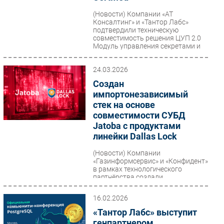
(Новости)
Компании «АТ
Консалтинг» и «Тантор Лабс»
подтвердили техническую
совместимость решения ЦУП 2.0
Модуль управления секретами и
СУБД...
24.03.2026
Создан
импортонезависимый
стек на основе
совместимости СУБД
Jatoba с продуктами
линейки Dallas Lock
(Новости)
Компании
«Газинформсервис» и «Конфидент»
в рамках технологического
партнёрства создали
комплексный
импортонезависимый стек для
16.02.2026
высокозащищённой...
«Тантор Лабс» выступит
генпартнером