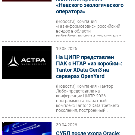
«Невского экологического
оператора»
(Новости)
Компания
«Газинформсервис», российский
вендор в области
кибербезопасности, совместно с
интегратором «Айти Бизнес
Консалтинг» провела...
19.05.2026
На ЦИПР представлен
ПАК с HTAP «из коробки»:
Tantor XData Gen3 на
серверах OpenYard
(Новости)
Компания «Тантор
Лабс» представила на
конференции ЦИПР-2026
программно-аппаратный
комплекс Tantor XData третьего
поколения, построенный...
30.04.2026
СУБД после ухода Oracle: