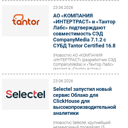
23.06.2026
АО «КОМПАНИЯ
«ИНТЕРТРАСТ» и «Тантор
Лабс» подтверждают
совместимость СЭД
CompanyMedia 7.1.2 с
СУБД Tantor Certified 16.8
(Новости)
АО «КОМПАНИЯ
«ИНТЕРТРАСТ» (разработчик СЭД
CompanyMedia) и «Тантор Лабс»
(входит в «Группу Астра»),
технологический лидер в сфере...
23.06.2026
Selectel запустил новый
сервис Облако для
ClickHouse для
высокопроизводительной
аналитики
(Новости)
Selectel, крупнейший
независимый провайдер IT-