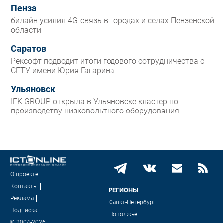
Пенза
билайн усилил 4G-связь в городах и селах Пензенской
области
Саратов
Рексофт подводит итоги годового сотрудничества с
СГТУ имени Юрия Гагарина
Ульяновск
IEK GROUP открыла в Ульяновске кластер по
производству низковольтного оборудования
О проекте
Контакты
РЕГИОНЫ
Реклама
Санкт-Петербург
Подписка
Поволжье
© 2004-2026