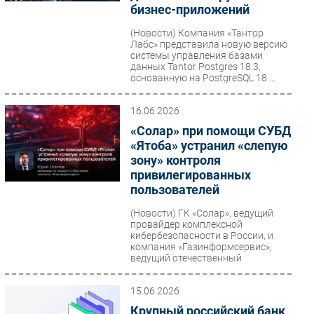
бизнес-приложений
(Новости)
Компания «Тантор
Лабс» представила новую версию
системы управления базами
данных Tantor Postgres 18.3,
основанную на PostgreSQL 18....
16.06.2026
«Солар» при помощи СУБД
«Ятоба» устранил «слепую
зону» контроля
привилегированных
пользователей
(Новости)
ГК «Солар», ведущий
провайдер комплексной
кибербезопасности в России, и
компания «Газинформсервис»,
ведущий отечественный
разработчик...
15.06.2026
Крупный российский банк