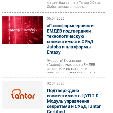
машин баз данных Tantor XData.
Событие состоялось в...
06.04.2026
«Газинформсервис» и
ЕМДЕВ подтвердили
технологическую
совместимость СУБД
Jatoba и платформы
Entaxy
(Новости)
Компании
«Газинформсервис» и ЕМДЕВ
завершили испытания и
подтвердили корректность и
стабильность совместной работы
СУБД Jatoba с программным...
02.04.2026
Подтверждена
совместимость ЦУП 2.0
Модуль управления
секретами и СУБД Tantor
Certified