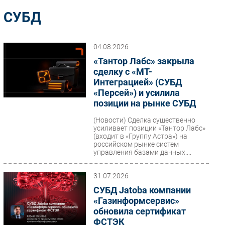
Импорто­замещение
СУБД
Автоматизация Промышленности
Интернет
04.08.2026
Мобильная связь
«Тантор Лабс» закрыла
Фиксированная связь
сделку с «МТ-
Интеграцией» (СУБД
Интеграция
«Персей») и усилила
Рынок ПК
позиции на рынке СУБД
Маркетинг
(Новости)
Сделка существенно
Торговые сети
усиливает позиции «Тантор Лабс»
(входит в «Группу Астра») на
Оборудование
российском рынке систем
управления базами данных....
ПО
Outsourcing
31.07.2026
Кадры
СУБД Jatoba компании
Регулирование
«Газинформсервис»
Финансы
обновила сертификат
ФСТЭК
Web