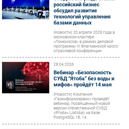
российский бизнес
обсудил развитие
технологий управления
базами данных
(Новости)
20 апреля 2026 года в
московском кластере
«Ломоносов» в рамках деловой
программы III Флагманской кросс-
отраслевой конференции
Ассоциации...
28.04.2026
Вебинар «Безопасность
СУБД “Ятоба” без воды и
мифов» пройдёт 14 мая
(Новости)
Компания
«Газинформсервис» проведёт
вебинар, посвящённый новой
версии отечественной СУБД
«Ятоба» (Jatoba) на базе
PostgreSQL 18, 14...