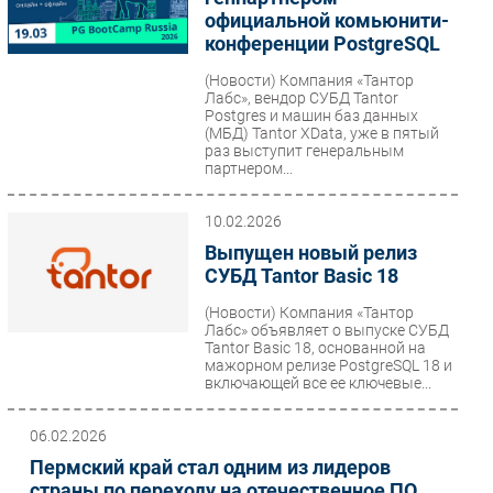
официальной комьюнити-
конференции PostgreSQL
(Новости)
Компания «Тантор
Лабс», вендор СУБД Tantor
Postgres и машин баз данных
(МБД) Tantor XData, уже в пятый
раз выступит генеральным
партнером...
10.02.2026
Выпущен новый релиз
СУБД Tantor Basic 18
(Новости)
Компания «Тантор
Лабс» объявляет о выпуске СУБД
Tantor Basic 18, основанной на
мажорном релизе PostgreSQL 18 и
включающей все ее ключевые...
06.02.2026
Пермский край стал одним из лидеров
страны по переходу на отечественное ПО