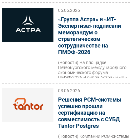
и эксплуатации...
05.06.2026
«Группа Астра» и «ИТ-
Экспертиза» подписали
меморандум о
стратегическом
сотрудничестве на
ПМЭФ-2026
(Новости)
На площадке
Петербургского международного
экономического форума
ПМЭФ-2026 «Группа Астра» и «ИТ-
Экспертиза» подписали
меморандум о...
03.06.2026
Решения РСМ-системы
успешно прошли
сертификацию на
совместимость с СУБД
Tantor Postgres
(Новости)
Компании РСМ-системы