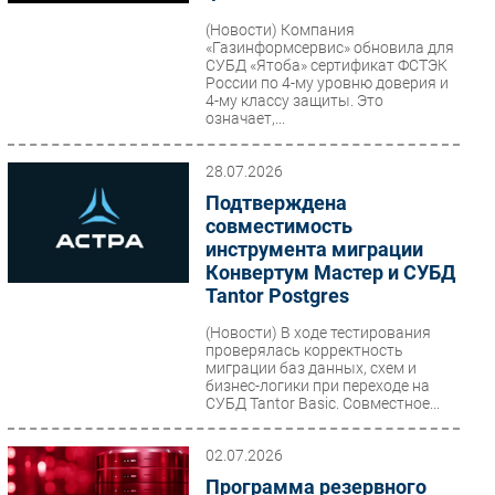
Безопасность
(Новости)
Компания
«Газинформсервис» обновила для
Инновации
СУБД «Ятоба» сертификат ФСТЭК
России по 4-му уровню доверия и
CIO/Управление ИТ
4-му классу защиты. Это
означает,...
Гаджеты
Здоровье
28.07.2026
Подтверждена
РАЗДЕЛЫ
совместимость
инструмента миграции
Новости
Конвертум Мастер и СУБД
Аналитика
Tantor Postgres
Интервью
(Новости)
В ходе тестирования
проверялась корректность
Мероприятия
миграции баз данных, схем и
Проекты
бизнес-логики при переходе на
СУБД Tantor Basic. Совместное...
IT класс
Тестовый стенд
02.07.2026
Каталог компаний
Программа резервного