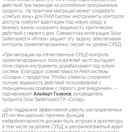
действий при переходе на российские программные
продукты. На практике миграция может создавать
«слепую зону» для PAM-систем: инструменты контроля
доступа требуют адаптации под новую среду, а
бизнесу важно сохранить видимость критических
действий с первого дня. Совместная интеграция Solar
SafeInspect и «Ятоба» решает эту задачу, обеспечивая
контроль привилегированных сессий на уровне СУБД.
«При миграции на отечественные СУБД контроль
привилегированных пользователей часто выпадает,
пока старые инструменты дорабатывают под новую
систему. Благодаря совместимости PAM-системы
«Солара» с продуктом "Ятоба» клиенты сохраняют
полную видимость действий пользователей с
повышенными правами с первого дня внедрения»
, —
подчеркивает
Альберт Газизов
, руководитель
продукта Solar SafeInspect ГК «Солар».
«Для поддержки эффективной работы распределенных
ИТ-систем широкий перечень функций
кибербезопасности должен быть встроен в архитектуру,
в том числе на уровне СУБД, а централизованный аудит