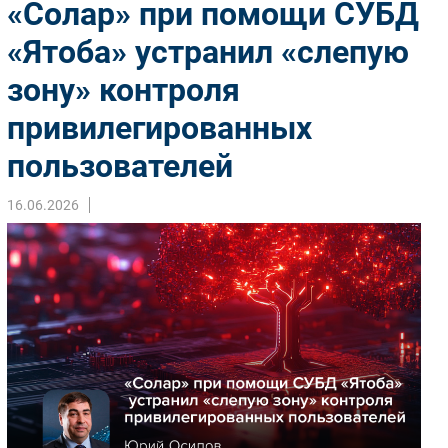
«Солар» при помощи СУБД
Импорто­замещение
«Ятоба» устранил «слепую
Автоматизация Промышленности
зону» контроля
Интернет
Мобильная связь
привилегированных
Фиксированная связь
пользователей
Интеграция
Рынок ПК
16.06.2026
Маркетинг
Торговые сети
Оборудование
ПО
Outsourcing
Кадры
Регулирование
Финансы
Web