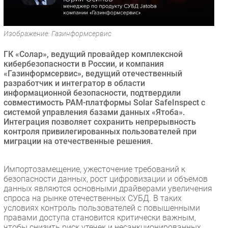
Безопасность
Инновации
Изображение: Газинформсервис
CIO/Управление ИТ
ГК «Солар», ведущий провайдер комплексной
Гаджеты
кибербезопасности в России, и компания
Здоровье
«Газинформсервис», ведущий отечественный
разработчик и интегратор в области
информационной безопасности, подтвердили
РАЗДЕЛЫ
совместимость PAM-платформы Solar SafeInspect с
системой управления базами данных «Ятоба».
Новости
Интеграция позволяет сохранить непрерывность
контроля привилегированных пользователей при
Аналитика
миграции на отечественные решения.
Интервью
Мероприятия
Импортозамещение, ужесточение требований к
Проекты
безопасности данных, рост цифровизации и объемов
данных являются основными драйверами увеличения
IT класс
спроса на рынке отечественных СУБД. В таких
Тестовый стенд
условиях контроль пользователей с повышенными
правами доступа становится критически важным,
Каталог компаний
чтобы снизить риск утечек и несанкционированных