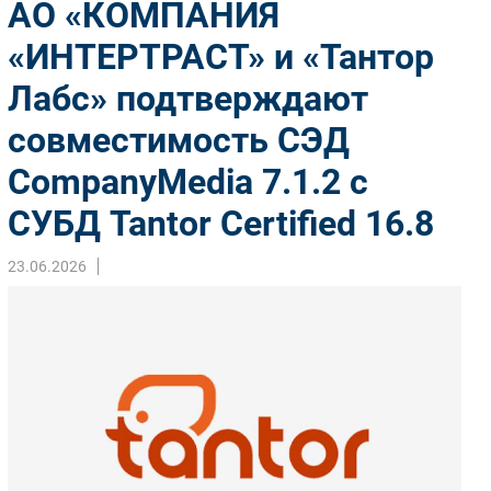
АО «КОМПАНИЯ
Импорто­замещение
«ИНТЕРТРАСТ» и «Тантор
Автоматизация Промышленности
Лабс» подтверждают
Интернет
Мобильная связь
совместимость СЭД
Фиксированная связь
CompanyMedia 7.1.2 с
Интеграция
Рынок ПК
СУБД Tantor Certified 16.8
Маркетинг
23.06.2026
Торговые сети
Оборудование
ПО
Outsourcing
Кадры
Регулирование
Финансы
Web