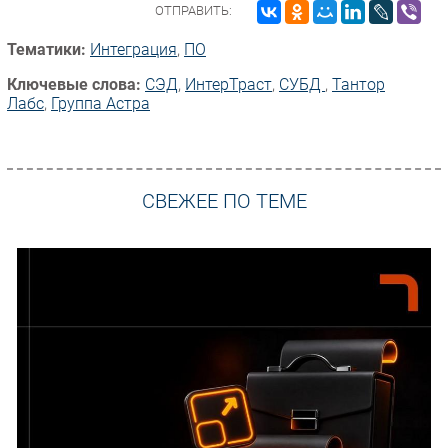
ОТПРАВИТЬ:
Тематики:
Интеграция
,
ПО
Ключевые слова:
СЭД
,
ИнтерТраст
,
СУБД
,
Тантор
Лабс
,
Группа Астра
СВЕЖЕЕ ПО ТЕМЕ