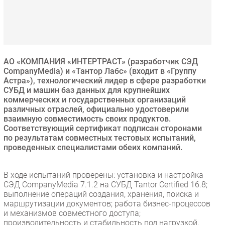
Безопасность
Инновации
CIO/Управление ИТ
Гаджеты
АО «КОМПАНИЯ «ИНТЕРТРАСТ» (разработчик СЭД
Здоровье
CompanyMedia) и «Тантор Лабс» (входит в «Группу
Астра»), технологический лидер в сфере разработки
СУБД и машин баз данных для крупнейших
РАЗДЕЛЫ
коммерческих и государственных организаций
различных отраслей, официально удостоверили
взаимную совместимость своих продуктов.
Новости
Соответствующий сертификат подписан сторонами
Аналитика
по результатам совместных тестовых испытаний,
Интервью
проведенных специалистами обеих компаний.
Мероприятия
В ходе испытаний проверены: установка и настройка
Проекты
СЭД CompanyMedia 7.1.2 на СУБД Tantor Certified 16.8;
IT класс
выполнение операций создания, хранения, поиска и
Тестовый стенд
маршрутизации документов; работа бизнес-процессов
и механизмов совместного доступа;
Каталог компаний
производительность и стабильность под нагрузкой,