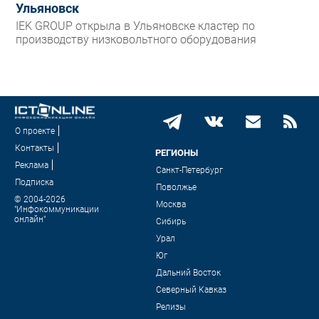
Ульяновск
IEK GROUP открыла в Ульяновске кластер по
производству низковольтного оборудования
О проекте
Контакты
РЕГИОНЫ
Реклама
Санкт-Петербург
Подписка
Поволжье
© 2004-2026
Москва
"Инфокоммуникации
онлайн"
Сибирь
Урал
Юг
Дальний Восток
Северный Кавказ
Релизы