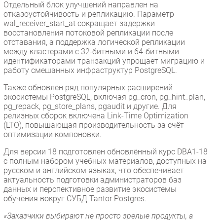
Отдельный блок улучшений направлен на
отказоустойчивость и репликацию. Параметр
wal_receiver_start_at сокращает задержки
восстановления потоковой репликации после
отставания, а поддержка логической репликации
между кластерами с 32-битными и 64-битными
идентификаторами транзакций упрощает миграцию и
работу смешанных инфраструктур PostgreSQL.
Также обновлён ряд популярных расширений
экосистемы PostgreSQL, включая pg_cron, pg_hint_plan,
pg_repack, pg_store_plans, pgaudit и другие. Для
релизных сборок включена Link-Time Optimization
(LTO), повышающая производительность за счёт
оптимизации компоновки.
Для версии 18 подготовлен обновлённый курс DBA1-18
с полным набором учебных материалов, доступных на
русском и английском языках, что обеспечивает
актуальность подготовки администраторов баз
данных и перспективное развитие экосистемы
обучения вокруг СУБД Tantor Postgres.
«Заказчики выбирают не просто зрелые продукты, а