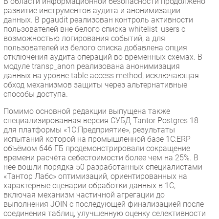
В области информационной безопасности продолжено
развитие инструментов аудита и анонимизации
данных. В pgaudit реализован контроль активности
пользователей вне белого списка whitelist_users с
возможностью логирования событий, а для
пользователей из белого списка добавлена опция
отключения аудита операций во временных схемах. В
модуле transp_anon реализована анонимизация
данных на уровне table access method, исключающая
обход механизмов защиты через альтернативные
способы доступа.
Помимо основной редакции выпущена также
специализированная версия СУБД Tantor Postgres 18
для платформы «1С:Предприятие», результаты
испытаний которой на промышленной базе 1С:ERP
объёмом 646 ГБ продемонстрировали сокращение
времени расчёта себестоимости более чем на 25%. В
нее вошли порядка 50 разработанных специалистами
«Тантор Лабс» оптимизаций, ориентированных на
характерные сценарии обработки данных в 1С,
включая механизм частичной агрегации до
выполнения JOIN с последующей финализацией после
соединения таблиц, улучшенную оценку селективности