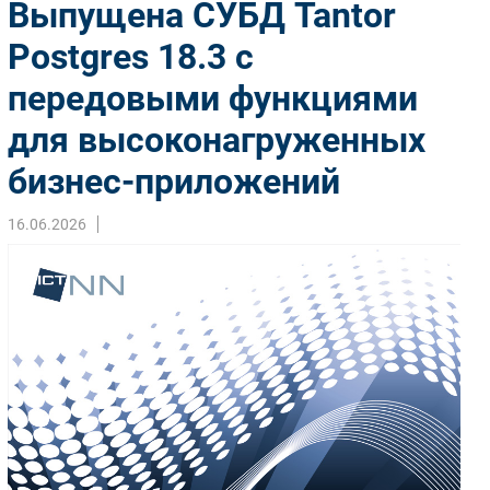
Выпущена СУБД Tantor
Импорто­замещение
Postgres 18.3 с
Автоматизация Промышленности
передовыми функциями
Интернет
Мобильная связь
для высоконагруженных
Фиксированная связь
бизнес-приложений
Интеграция
Рынок ПК
16.06.2026
Маркетинг
Торговые сети
Оборудование
ПО
Outsourcing
Кадры
Регулирование
Финансы
Web