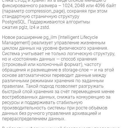
стека СУБД и хранит их в виде блоков меньшего
фиксированного размера – 1024, 2048 или 4096 байт
(параметр compression_page), сохраняя при этом
стандартную страничную структуру
PostgreSQL. Поддерживаются алгоритмы
сжатия pglz, lz4 и zstd.
Новое расширение pg_ilm (Intelligent Lifecycle
Management) реализует управление жизненным
циклом данных на уровне физического хранения.
Система учитывает не только логическую структуру,
но и «состояние» данных — способ хранения
(строковый или колоночный формат), частоту
обращения и размещение в storage-слое — и на этой
основе автоматически переводит данные между
различными режимами хранения по заданным
правилам. Такой подход позволяет разгружать
быстрый слой хранения за счёт перемещения менее
востребованных данных, снижать конкуренцию за
ресурсы и поддерживать стабильную
производительность системы при росте объёмов
данных без ручного управления архивацией и
перераспределением данных.