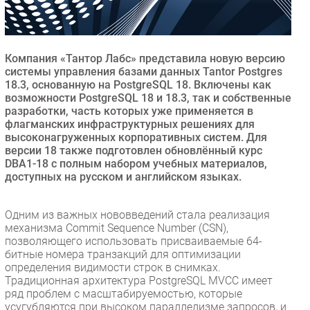
Безопасность
Инновации
CIO/Управление ИТ
Компания «Тантор Лабс» представила новую версию
системы управления базами данных Tantor Postgres
Гаджеты
18.3, основанную на PostgreSQL 18. Включены как
Здоровье
возможности PostgreSQL 18 и 18.3, так и собственные
разработки, часть которых уже применяется в
флагманских инфраструктурных решениях для
РАЗДЕЛЫ
высоконагруженных корпоративных систем. Для
версии 18 также подготовлен обновлённый курс
DBA1-18 с полным набором учебных материалов,
Новости
доступных на русском и английском языках.
Аналитика
Интервью
Одним из важных нововведений стала реализация
Мероприятия
механизма Commit Sequence Number (CSN),
позволяющего использовать присваиваемые 64-
Проекты
битные номера транзакций для оптимизации
IT класс
определения видимости строк в снимках.
Тестовый стенд
Традиционная архитектура PostgreSQL MVCC имеет
ряд проблем с масштабируемостью, которые
Каталог компаний
усугубляются при высоком параллелизме запросов, и