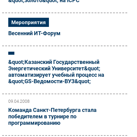
&quot;золото&quot; на ICPC
Безопасность
Инновации
Мероприятия
CIO/Управление ИТ
Весенний ИТ-Форум
Гаджеты
Здоровье
РАЗДЕЛЫ
&quot;Казанский Государственный
Энергетический Университет&quot;
Новости
автоматизирует учебный процесс на
&quot;GS-Ведомости-ВУЗ&quot;
Аналитика
Интервью
Мероприятия
09.04.2008
Проекты
Команда Санкт-Петербурга стала
IT класс
победителем в турнире по
программированию
Тестовый стенд
Каталог компаний