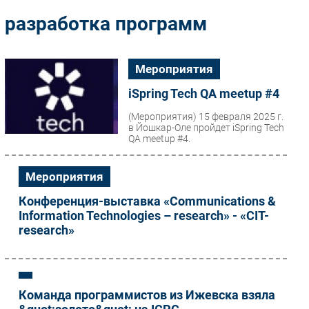
Импорто­замещение
разработка программ
Автоматизация Промышленности
Интернет
Мероприятия
Мобильная связь
iSpring Tech QA meetup #4
Фиксированная связь
Интеграция
(Мероприятия)
15 февраля 2025 г.
в Йошкар-Оле пройдет iSpring Tech
Рынок ПК
QA meetup #4.
Маркетинг
Торговые сети
Мероприятия
Оборудование
Конференция-выставка «Communications &
ПО
Information Technologies – research» - «СIT-
research»
Outsourcing
Кадры
Регулирование
Финансы
Команда программистов из Ижевска взяла
Web