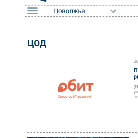
РУБРИКИ
Импорто­замещение
Маркетин
ЦОД
Автоматизация
Торговые
Промышленности
0
Оборудов
Интернет
П
ПО
р
Мобильная связь
Outsourci
(
Фиксированная связь
у
Кадры
с
Интеграция
Регулиро
Рынок ПК