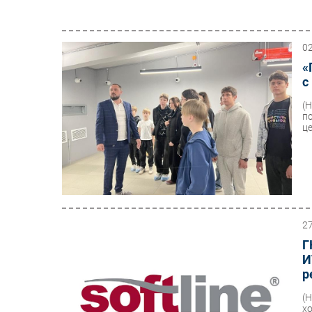
0
«
с
(
п
це
2
Г
И
р
(
х