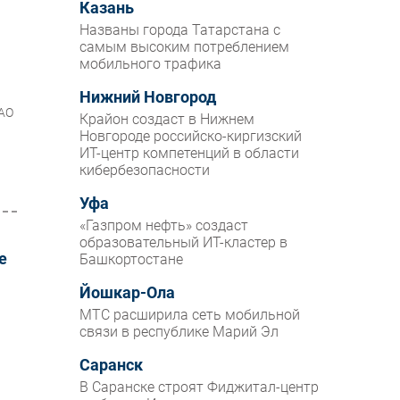
Казань
Названы города Татарстана с
самым высоким потреблением
я
мобильного трафика
Нижний Новгород
 АО
Крайон создаст в Нижнем
Новгороде российско-киргизский
ИТ-центр компетенций в области
кибербезопасности
Уфа
«Газпром нефть» создаст
образовательный ИТ-кластер в
е
Башкортостане
Йошкар-Ола
МТС расширила сеть мобильной
связи в республике Марий Эл
Саранск
В Саранске строят Фиджитал-центр