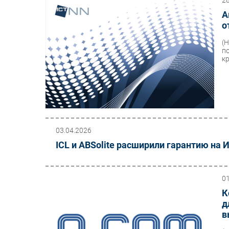
2
А
о
(
п
к
03.04.2026
ICL и ABSolite расширили гарантию на
0
К
д
в