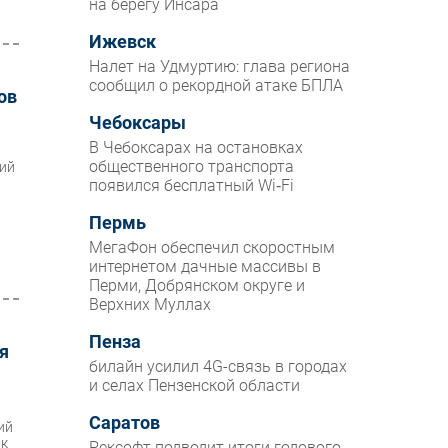
на берегу Инсара
Ижевск
Налет на Удмуртию: глава региона
сообщил о рекордной атаке БПЛА
ов
Чебоксары
В Чебоксарах на остановках
общественного транспорта
кий
появился бесплатный Wi‑Fi
Пермь
МегаФон обеспечил скоростным
интернетом дачные массивы в
Перми, Добрянском округе и
Верхних Муллах
Пенза
ия
билайн усилил 4G-связь в городах
и селах Пензенской области
Саратов
ий
ик
Рексофт подводит итоги годового