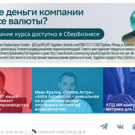
в
Иван Хрулев, «Группа Астра»:
«ИТ нашей
«Astra Automation – уникальная
чивает
на российском рынке
 производства
платформа по спектру
КПД ИИ-конту
»
возможностей»
метрика для 
.41 EUR 94.06
НИЖНИЙ НОВГОРОД
28.8
°