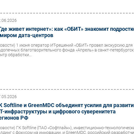
2.06.2026
Где живет интернет»: как «ОБИТ» знакомит подростк
 миром дата-центров
Новости)
1 июня оператор ИТ-решений «ОБИТ» провел экскурсию для
одопечных благотворительного фонда «Апрель» в санкт-петербургс
нтр обработки...
7.05.2026
К Softline и GreenMDC объединят усилия для развит
Т-инфраструктуры и цифрового суверенитета
егионов РФ
Новости)
ГК Softline (ПАО «Софтлайн»), инвестиционно-технологическ
олдинг с фокусом на инновации, и GreenMDC, российский разработч