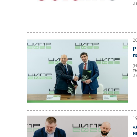
и 
2
Р
п
(
т
и
1
«
и