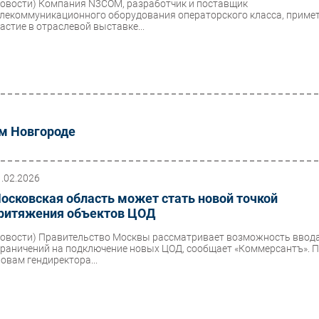
Новости)
Компания N3COM, разработчик и поставщик
елекоммуникационного оборудования операторского класса, приме
частие в отраслевой выставке...
ем Новгороде
1.02.2026
осковская область может стать новой точкой
ритяжения объектов ЦОД
Новости)
Правительство Москвы рассматривает возможность ввод
граничений на подключение новых ЦОД, сообщает «Коммерсантъ». 
ловам гендиректора...