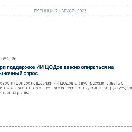
ПЯТНИЦА, 7 АВГУСТА 2026
г
Финансы
 сети
Web
6.08.2026
ание
Безопасность
ри поддержке ИИ ЦОДов важно опираться на
Инновации
ыночный спрос
ng
CIO/Управление ИТ
Новости)
Вопрос поддержки ИИ ЦОДов следует рассматривать с
четом как реального рыночного спроса на такую инфраструктуру, та
Гаджеты
остояния рынка...
вание
Здоровье