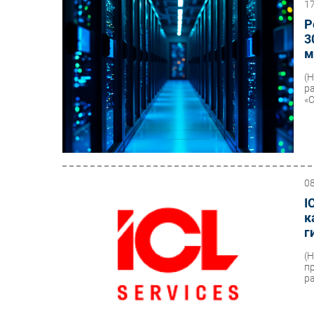
1
Р
3
м
(
р
«
0
I
к
г
(
п
р