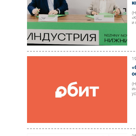
к
(
«
и 
1
«
о
(
и
у