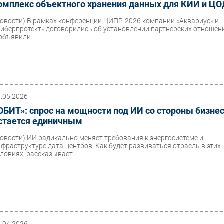
омплекс объектного хранения данных для КИИ и ЦО
Новости)
В рамках конференции ЦИПР-2026 компании «Аквариус» и
Киберпротект» договорились об установлении партнерских отношен
объявили...
9.05.2026
ОБИТ»: спрос на мощности под ИИ со стороны бизне
стается единичным
Новости)
ИИ радикально меняет требования к энергосистеме и
нфраструктуре дата-центров. Как будет развиваться отрасль в этих
словиях, рассказывает...