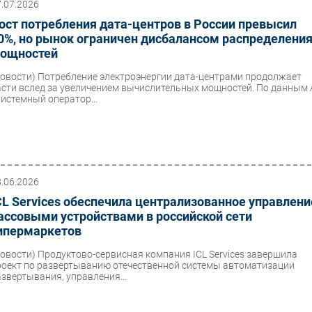
7.07.2026
ост потребления дата-центров в России превысил
0%, но рынок ограничен дисбалансом распределени
ощностей
Новости)
Потребление электроэнергии дата-центрами продолжает
асти вслед за увеличением вычислительных мощностей. По данным
Системный оператор...
8.06.2026
CL Services обеспечила централизованное управлени
ассовыми устройствами в российской сети
ипермаркетов
Новости)
Продуктово-сервисная компания ICL Services завершила
роект по развертыванию отечественной системы автоматизации
азвертывания, управления...