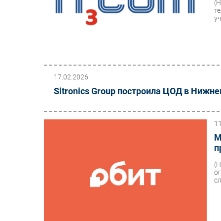
(
т
у
17.02.2026
Sitronics Group построила ЦОД в Нижн
1
М
п
(
о
с