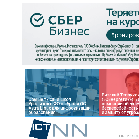
Виталий Тепляко
Свыше тысячи школ
(«Синергетик»): 
Уральского ФО выбрали ОС
компании обеспе
Astra Linux для цифровизации
бесперебойность
образования
и защиту от угроз
ЦБ
USD 81