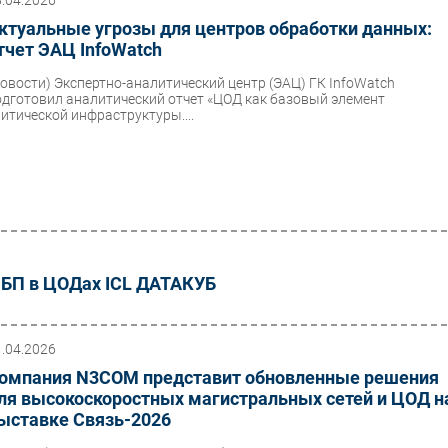
8.04.2026
ктуальные угрозы для центров обработки данных:
тчет ЭАЦ InfoWatch
Новости)
Экспертно-аналитический центр (ЭАЦ) ГК InfoWatch
одготовил аналитический отчет «ЦОД как базовый элемент
ритической инфраструктуры....
 ИБП в ЦОДах ICL ДАТАКУБ
1.04.2026
омпания N3COM представит обновленные решения
ля высокоскоростных магистральных сетей и ЦОД н
ыставке Связь-2026