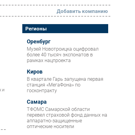
Добавить компанию
РАЗДЕЛЫ
Регионы
Новости
Оренбург
Музей Новотроицка оцифровал
Аналитика
более 40 тысяч экспонатов в
рамках нацпроекта
Интервью
Мероприятия
Киров
В квартале Гарь запущена первая
Проекты
станция «МегаФона» по
к и
госконтракту
IT класс
Самара
Тестовый стенд
ТФОМС Самарской области
Каталог компаний
перевел страховой фонд данных на
аппаратно-защищенные
оптические носители